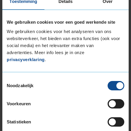
Toestemming
Details
Over
€ 40,-
Per band
We gebruiken cookies voor een goed werkende site
Montage
M
We gebruiken cookies voor het analyseren van ons
Balanceren
B
websiteverkeer, het bieden van extra functies (ook voor
Ventiel of TPMS service
Ve
social media) en het relevanter maken van
advertenties. Meer info lees je in onze
Stikstof
St
privacyverklaring
.
Bandengarantieplan
B
Toestemmingsselectie
Noodzakelijk
Item
1
Voorkeuren
of
3
Statistieken