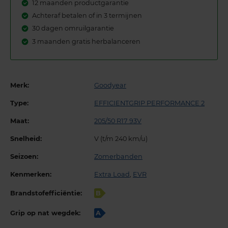
12 maanden productgarantie
Achteraf betalen of in 3 termijnen
30 dagen omruilgarantie
3 maanden gratis herbalanceren
Merk:
Goodyear
Type:
EFFICIENTGRIP PERFORMANCE 2
Maat:
205/50 R17 93V
Snelheid:
V (t/m 240 km/u)
Seizoen:
Zomerbanden
Kenmerken:
Extra Load
,
EVR
Brandstofefficiëntie:
B
Grip op nat wegdek:
A