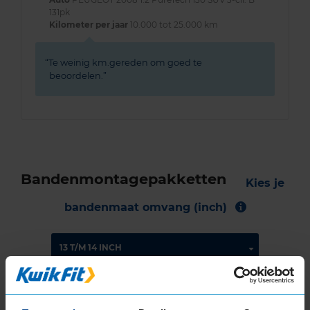
131pk
Kilometer per jaar
10.000 tot 25.000 km
Te weinig km.gereden om goed te
beoordelen.
Bandenmontagepakketten
Kies je
bandenmaat omvang (inch)
Montage Veilig & Zeker