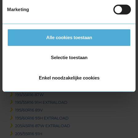
Beschikbare bandenmaten
Marketing
15-inch banden
185/65R15 88H
185/65R15 92T EXTRALOAD
Alle cookies toestaan
195/65R15 91H
195/65R15 91V
195/65R15 95H EXTRALOAD
Selectie toestaan
16-inch banden
185/60R16 86H
Enkel noodzakelijke cookies
195/50R16 88V EXTRALOAD
195/55R16 87V
195/55R16 87W
195/55R16 91H EXTRALOAD
195/60R16 89V
195/60R16 93H EXTRALOAD
205/45R16 87W EXTRALOAD
205/55R16 91H