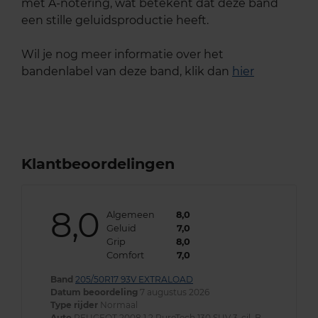
met A-notering, wat betekent dat deze band
een stille geluidsproductie heeft.
Wil je nog meer informatie over het
bandenlabel van deze band, klik dan
hier
Klantbeoordelingen
8,0
Algemeen
8,0
Geluid
7,0
Grip
8,0
Comfort
7,0
Band
205/50R17 93V EXTRALOAD
Datum beoordeling
7 augustus 2026
Type rijder
Normaal
Auto
PEUGEOT 2008 1.2 PureTech 130 SUV 3-cil. B