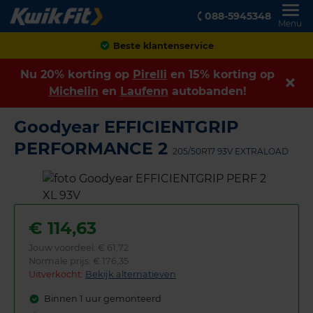
088-5945348
Menu
Achteraf betalen
Nu 20% korting op
Pirelli
en 15% korting op
Michelin
en
Laufenn
autobanden!
Goodyear EFFICIENTGRIP
PERFORMANCE 2
205/50R17 93V EXTRALOAD
€
114,63
Jouw voordeel:
€ 61,72
Normale prijs: € 176,35
Uitverkocht:
Bekijk alternatieven
Binnen 1 uur gemonteerd