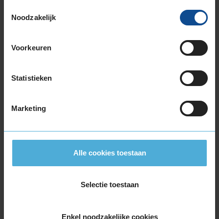
185/65R15 88H
Toestemmingsselectie
185/65R15 92T EXTRALOAD
Noodzakelijk
195/65R15 91H
195/65R15 91V
Voorkeuren
195/65R15 95H EXTRALOAD
16-inch banden
Statistieken
185/60R16 86H
195/50R16 88V EXTRALOAD
195/55R16 87V
Marketing
195/55R16 87W
195/55R16 91H EXTRALOAD
195/60R16 89V
Alle cookies toestaan
195/60R16 93H EXTRALOAD
205/45R16 87W EXTRALOAD
205/55R16 91H
Selectie toestaan
205/55R16 91V
205/55R16 91W
Enkel noodzakelijke cookies
205/55R16 91Y