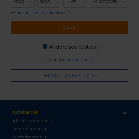
kies
kies
kies
All season
Waar vind ik mijn bandenmaat?
ZOEK
Andere zoekopties:
ZOEK OP KENTEKEN
PERSOONLIJK ADVIES
Autobanden
All-seasonbanden
Zomerbanden
Winterbanden