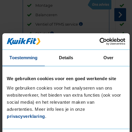
Montage
M
Balanceren
B
Ventiel of TPMS service
Ve
Stikstof
St
Bandengarantieplan
B
Toestemming
Details
Over
Item
We gebruiken cookies voor een goed werkende site
1
of
We gebruiken cookies voor het analyseren van ons
3
websiteverkeer, het bieden van extra functies (ook voor
social media) en het relevanter maken van
advertenties. Meer info lees je in onze
Beschikbare bandenmaten
privacyverklaring
.
15-inch banden