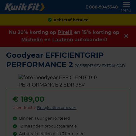
088-5945348
Menu
Achteraf betalen
Nu 20% korting op
Pirelli
en 15% korting op
Michelin
en
Laufenn
autobanden!
Goodyear EFFICIENTGRIP
PERFORMANCE 2
205/55R17 95V EXTRALOAD
€
189,00
Uitverkocht:
Bekijk alternatieven
Binnen 1 uur gemonteerd
12 maanden productgarantie
Achteraf betalen of in 3 termijnen