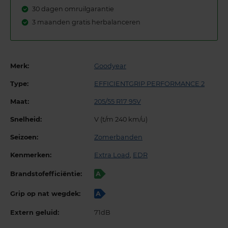
30 dagen omruilgarantie
3 maanden gratis herbalanceren
Merk:
Goodyear
Type:
EFFICIENTGRIP PERFORMANCE 2
Maat:
205/55 R17 95V
Snelheid:
V (t/m 240 km/u)
Seizoen:
Zomerbanden
Kenmerken:
Extra Load
,
EDR
Brandstofefficiëntie:
A
Grip op nat wegdek:
A
Extern geluid:
71dB