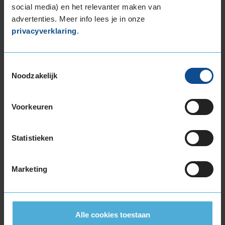
social media) en het relevanter maken van
Item
advertenties. Meer info lees je in onze
1
privacyverklaring
.
of
3
Toestemmingsselectie
Noodzakelijk
Beschikbare bandenmaten
15-inch banden
Voorkeuren
185/65R15 88H
185/65R15 92T EXTRALOAD
Statistieken
195/65R15 91H
195/65R15 91V
Marketing
195/65R15 95H EXTRALOAD
16-inch banden
185/60R16 86H
195/50R16 88V EXTRALOAD
Alle cookies toestaan
195/55R16 87V