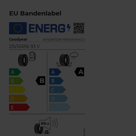
EU Bandenlabel
Goodyear
EFFICIENTGRIP PERFORMANCE 2
215/55R16 93 V
A
B
69
B
A
C