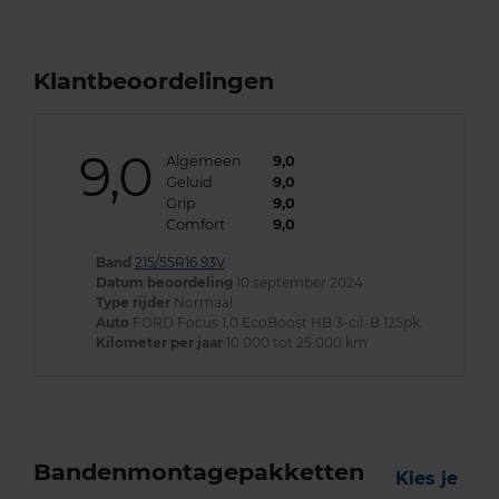
Klantbeoordelingen
9,0
Algemeen
9,0
Geluid
9,0
Grip
9,0
Comfort
9,0
Band
215/55R16 93V
Datum beoordeling
10 september 2024
Type rijder
Normaal
Auto
FORD Focus 1.0 EcoBoost HB 3-cil. B 125pk
Kilometer per jaar
10.000 tot 25.000 km
Bandenmontagepakketten
Kies je