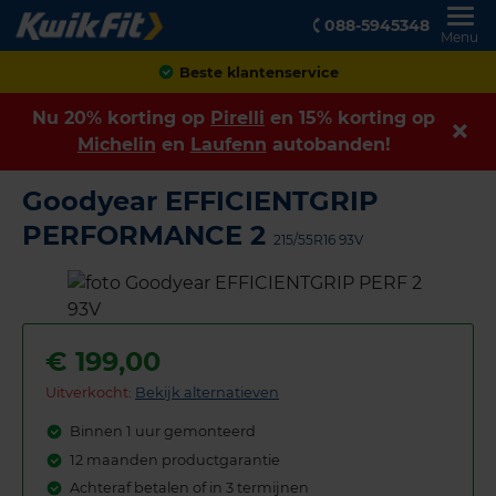
088-5945348
Menu
Achteraf betalen
Nu 20% korting op
Pirelli
en 15% korting op
Michelin
en
Laufenn
autobanden!
Goodyear EFFICIENTGRIP
PERFORMANCE 2
215/55R16 93V
€
199,00
Uitverkocht:
Bekijk alternatieven
Binnen 1 uur gemonteerd
12 maanden productgarantie
Achteraf betalen of in 3 termijnen