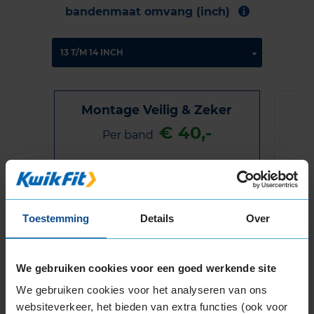
bandenmaat omvang (inch)
Montage Veilig & Zeker
€ 40,-
Per band
Montage
M
Balanceren
B
Toestemming
Details
Over
Ventiel of TPMS service
Ve
Stikstof
St
Bandengarantieplan
B
We gebruiken cookies voor een goed werkende site
We gebruiken cookies voor het analyseren van ons
websiteverkeer, het bieden van extra functies (ook voor