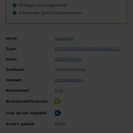
30 dagen omruilgarantie
3 maanden gratis herbalanceren
Merk:
Goodyear
Type:
EFFICIENTGRIP PERFORMANCE 2
Maat:
215/55 R16 93V
Snelheid:
V (t/m 240 km/u)
Seizoen:
Zomerbanden
Kenmerken:
EVR
Brandstofefficiëntie:
B
Grip op nat wegdek:
A
Extern geluid:
69dB