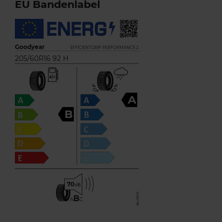
EU Bandenlabel
Goodyear
EFFICIENTGRIP PERFORMANCE 2
205/60R16 92 H
A
B
70
B
A
C