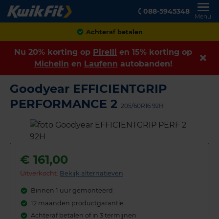
088-5945348
Menu
Achteraf betalen
Nu 20% korting op
Pirelli
en 15% korting op
Michelin
en
Laufenn
autobanden!
Goodyear EFFICIENTGRIP
PERFORMANCE 2
205/60R16 92H
€
161,00
Uitverkocht:
Bekijk alternatieven
Binnen 1 uur gemonteerd
12 maanden productgarantie
Achteraf betalen of in 3 termijnen