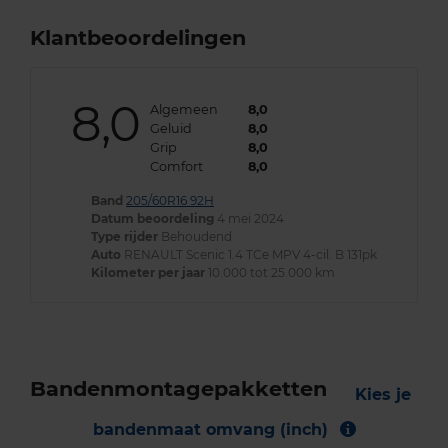
Klantbeoordelingen
8,0
Algemeen
8,0
Geluid
8,0
Grip
8,0
Comfort
8,0
Band
205/60R16 92H
Datum beoordeling
4 mei 2024
Type rijder
Behoudend
Auto
RENAULT Scenic 1.4 TCe MPV 4-cil. B 131pk
Kilometer per jaar
10.000 tot 25.000 km
Bandenmontagepakketten
Kies je
bandenmaat omvang (inch)