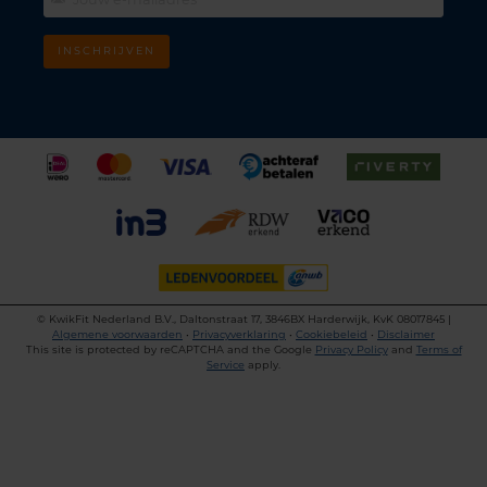
INSCHRIJVEN
©
KwikFit Nederland B.V., Daltonstraat 17, 3846BX Harderwijk, KvK 08017845 |
Algemene voorwaarden
•
Privacyverklaring
•
Cookiebeleid
•
Disclaimer
This site is protected by reCAPTCHA and the Google
Privacy Policy
and
Terms of
Service
apply.