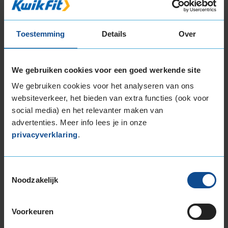
1
of
3
Toestemming
Details
Over
We gebruiken cookies voor een goed werkende site
Beschikbare bandenmaten
We gebruiken cookies voor het analyseren van ons
15-inch banden
websiteverkeer, het bieden van extra functies (ook voor
185/65R15 88H
social media) en het relevanter maken van
185/65R15 92T EXTRALOAD
advertenties. Meer info lees je in onze
195/65R15 91H
privacyverklaring
.
195/65R15 91V
195/65R15 95H EXTRALOAD
Toestemmingsselectie
16-inch banden
Noodzakelijk
185/60R16 86H
195/50R16 88V EXTRALOAD
195/55R16 87V
Voorkeuren
195/55R16 87W