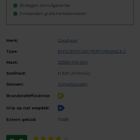
30 dagen omruilgarantie
3 maanden gratis herbalanceren
Merk:
Goodyear
Type:
EFFICIENTGRIP PERFORMANCE 2
Maat:
205/60 R16 92H
Snelheid:
H (t/m 210 km/u)
Seizoen:
Zomerbanden
Brandstofefficiëntie:
B
Grip op nat wegdek:
A
Extern geluid:
70dB