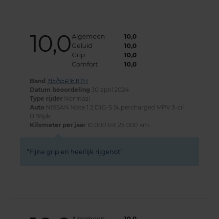
10,0
Algemeen
10,0
Geluid
10,0
Grip
10,0
Comfort
10,0
Band
195/55R16 87H
Datum beoordeling
30 april 2024
Type rijder
Normaal
Auto
NISSAN Note 1.2 DIG-S Supercharged MPV 3-cil.
B 98pk
Kilometer per jaar
10.000 tot 25.000 km
Fijne grip en heerlijk rijgenot
Algemeen
10,0