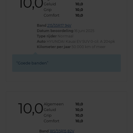
10,0
Geluid
10,0
Grip
10,0
Comfort
10,0
Band
215/55R17 94V
Datum beoordeling
16 juni 2025
Type rijder
Normaal
Auto
HYUNDAI Kauai EV SUV 0-cil. A 204pk
Kilometer per jaar
50.000 km of meer
Goede banden
10,0
Algemeen
10,0
Geluid
10,0
Grip
10,0
Comfort
10,0
Band
185/55R15 82V