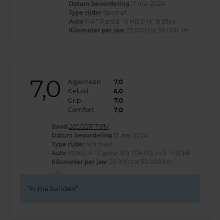
Datum beoordeling
17 mei 2024
Type rijder
Sportief
Auto
FIAT Panda 1.0 HB 2-cil. B 65pk
Kilometer per jaar
25.000 tot 50.000 km
7,0
Algemeen
7,0
Geluid
6,0
Grip
7,0
Comfort
7,0
Band
205/55R17 91V
Datum beoordeling
13 mei 2024
Type rijder
Normaal
Auto
RENAULT Captur 0.9 TCe HB 3-cil. B 90pk
Kilometer per jaar
25.000 tot 50.000 km
Prima banden