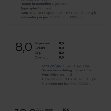
Datum beoordeling
17 juli 2026
Type rijder
Normaal
Auto
RENAULT Captur 1.3 TCe 155 HB 4-cil. B 154pk
Kilometer per jaar
25.000 tot 50.000 km
8,0
Algemeen
8,0
Geluid
8,0
Grip
8,0
Comfort
9,0
Band
215/45R17 91W EXTRALOAD
Datum beoordeling
19 maart 2026
Type rijder
Normaal
Auto
VW Polo 1.0 TSi HB 3-cil. B 95pk
Kilometer per jaar
0 tot 10.000 km
Algemeen
10,0