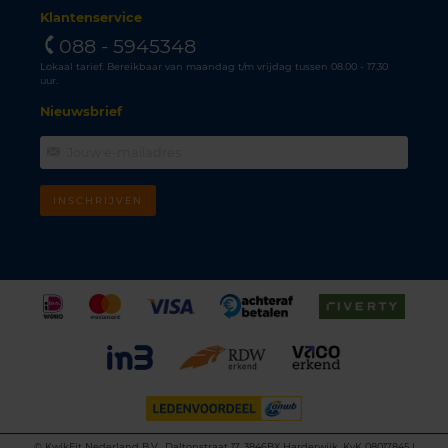
Klantenservice
088 - 5945348
Lokaal tarief. Bereikbaar van maandag t/m vrijdag tussen 08.00 - 17.30
uur.
Nieuwsbrief
INSCHRIJVEN
©
KwikFit Nederland B.V., Daltonstraat 17, 3846BX Harderwijk, KvK 08017845 |