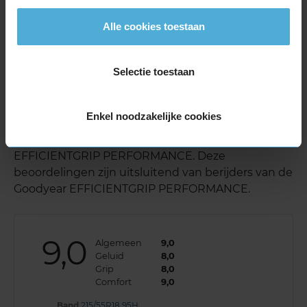
195/55R20 95H EXTRALOAD
Alle cookies toestaan
215/45R20 95T EXTRALOAD
215/45R20 95T EXTRALOAD
235/50R20 104W EXTRALOAD
Selectie toestaan
Goodyear EFFICIENTGRIP PERFORMANCE
reviews
20
Enkel noodzakelijke cookies
Bekijk hieronder alle reviews voor de Goodyear
EFFICIENTGRIP PERFORMANCE. Deze
beoordelingen zijn uitsluitend van berijders van de
Goodyear EFFICIENTGRIP PERFORMANCE.
9,0
Algemeen
9,0
Geluid
8,0
Grip
8,0
Comfort
9,0
Band
215/55R18 95H