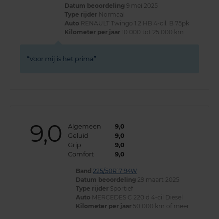
Datum beoordeling
9 mei 2025
Type rijder
Normaal
Auto
RENAULT Twingo 1.2 HB 4-cil. B 75pk
Kilometer per jaar
10.000 tot 25.000 km
Voor mij is het prima
9,0
Algemeen
9,0
Geluid
9,0
Grip
9,0
Comfort
9,0
Band
225/50R17 94W
Datum beoordeling
29 maart 2025
Type rijder
Sportief
Auto
MERCEDES C 220 d 4-cil Diesel
Kilometer per jaar
50.000 km of meer