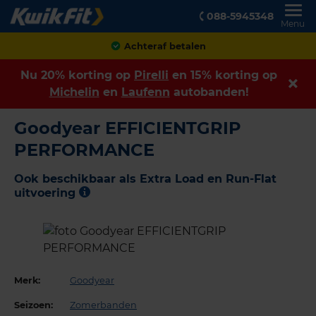
088-5945348
Menu
Achteraf betalen
Nu 20% korting op
Pirelli
en 15% korting op
Michelin
en
Laufenn
autobanden!
Goodyear EFFICIENTGRIP
PERFORMANCE
Ook beschikbaar als Extra Load en Run-Flat
uitvoering
Merk:
Goodyear
Seizoen:
Zomerbanden