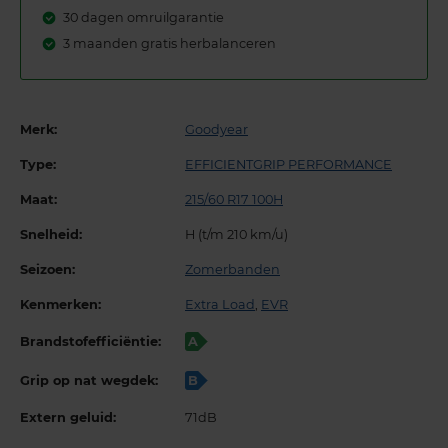
30 dagen omruilgarantie
3 maanden gratis herbalanceren
Merk:
Goodyear
Type:
EFFICIENTGRIP PERFORMANCE
Maat:
215/60 R17 100H
Snelheid:
H (t/m 210 km/u)
Seizoen:
Zomerbanden
Kenmerken:
Extra Load
,
EVR
Brandstofefficiëntie:
A
Grip op nat wegdek:
B
Extern geluid:
71dB