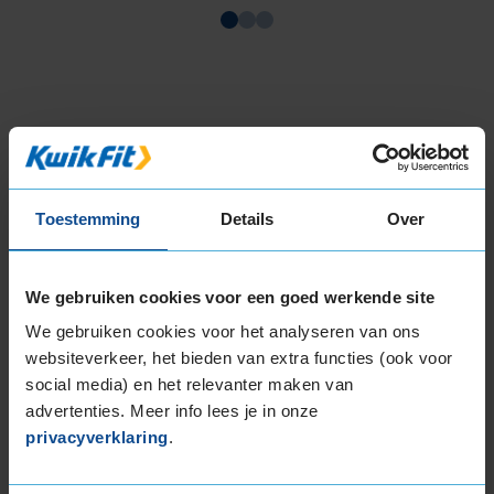
Item
1
of
3
Beschikbare bandenmaten
Toestemming
Details
Over
14-inch banden
175/65R14 86T EXTRALOAD
We gebruiken cookies voor een goed werkende site
185/60R14 82H
We gebruiken cookies voor het analyseren van ons
185/65R14 86H
websiteverkeer, het bieden van extra functies (ook voor
15-inch banden
social media) en het relevanter maken van
165/65R15 81H
advertenties. Meer info lees je in onze
165/65R15 81H
privacyverklaring
.
185/55R15 82H
185/55R15 82V