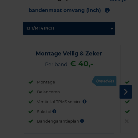
bandenmaat omvang (inch)
Montage Veilig & Zeker
€ 40,-
Per band
Montage
M
Balanceren
B
Ventiel of TPMS service
Ve
Stikstof
St
Bandengarantieplan
B