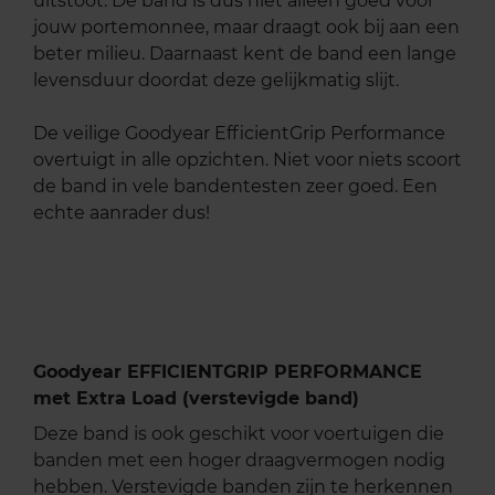
uitstoot. De band is dus niet alleen goed voor
jouw portemonnee, maar draagt ook bij aan een
beter milieu. Daarnaast kent de band een lange
levensduur doordat deze gelijkmatig slijt.
De veilige Goodyear EfficientGrip Performance
overtuigt in alle opzichten. Niet voor niets scoort
de band in vele bandentesten zeer goed. Een
echte aanrader dus!
Goodyear EFFICIENTGRIP PERFORMANCE
met Extra Load (verstevigde band)
Deze band is ook geschikt voor voertuigen die
banden met een hoger draagvermogen nodig
hebben. Verstevigde banden zijn te herkennen