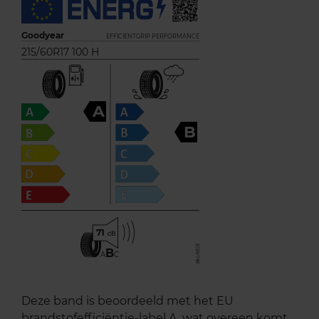
Goodyear
EFFICIENTGRIP PERFORMANCE
215/60R17 100 H
A
B
71
B
A
C
Deze band is beoordeeld met het EU
brandstofefficiëntie-label A, wat overeen komt