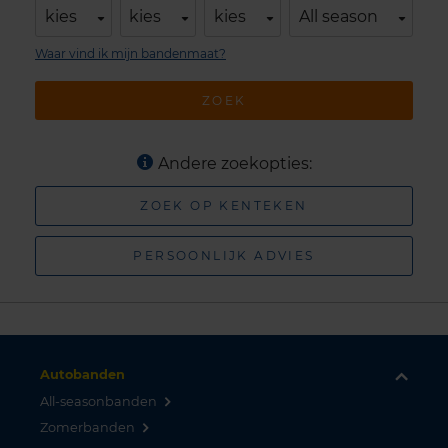
kies
kies
kies
All season
Waar vind ik mijn bandenmaat?
ZOEK
Andere zoekopties:
ZOEK OP KENTEKEN
PERSOONLIJK ADVIES
Autobanden
All-seasonbanden
Zomerbanden