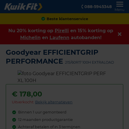
088-5945348
Menu
Achteraf betalen
Nu 20% korting op
Pirelli
en 15% korting op
Michelin
en
Laufenn
autobanden!
Goodyear EFFICIENTGRIP
PERFORMANCE
215/60R17 100H EXTRALOAD
€
178,00
Uitverkocht:
Bekijk alternatieven
Binnen 1 uur gemonteerd
12 maanden productgarantie
Achteraf betalen of in 3 termijnen