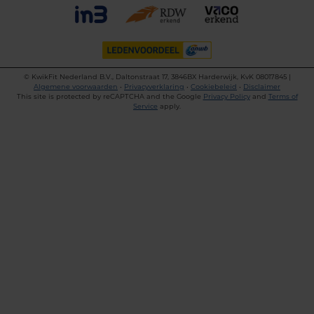
©
KwikFit Nederland B.V., Daltonstraat 17, 3846BX Harderwijk, KvK 08017845 |
Algemene voorwaarden
•
Privacyverklaring
•
Cookiebeleid
•
Disclaimer
This site is protected by reCAPTCHA and the Google
Privacy Policy
and
Terms of
Service
apply.