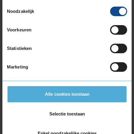
185/60R15 84H
Toestemmingsselectie
Noodzakelijk
185/60R15 84H
185/60R15 88H EXTRALOAD
185/65R15 88H
Voorkeuren
185/65R15 88H
185/65R15 88H
Statistieken
195/50R15 82H
195/50R15 82V
195/55R15 85H
Marketing
195/55R15 85V
195/60R15 88H
195/60R15 88H EXTRALOAD
Alle cookies toestaan
195/60R15 88T
195/60R15 88V EXTRALOAD
195/65R15 91V
Selectie toestaan
205/55R15 88V
205/60R15 91H
Enkel noodzakelijke cookies
205/60R15 91V