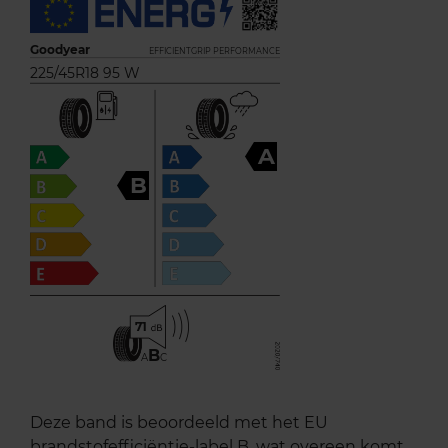
Goodyear
EFFICIENTGRIP PERFORMANCE
225/45R18 95 W
A
B
71
B
A
C
Deze band is beoordeeld met het EU
brandstofefficiëntie-label B, wat overeen komt