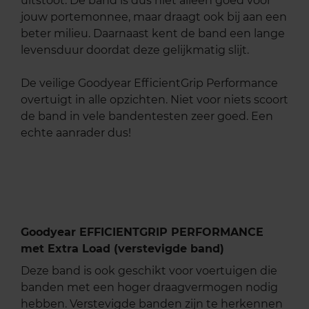
uitstoot. De band is dus niet alleen goed voor
jouw portemonnee, maar draagt ook bij aan een
beter milieu. Daarnaast kent de band een lange
levensduur doordat deze gelijkmatig slijt.
De veilige Goodyear EfficientGrip Performance
overtuigt in alle opzichten. Niet voor niets scoort
de band in vele bandentesten zeer goed. Een
echte aanrader dus!
Goodyear EFFICIENTGRIP PERFORMANCE
met Extra Load (verstevigde band)
Deze band is ook geschikt voor voertuigen die
banden met een hoger draagvermogen nodig
hebben. Verstevigde banden zijn te herkennen