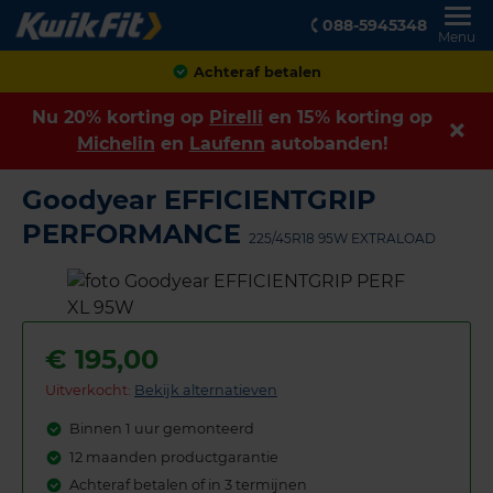
088-5945348
Menu
Klanten geven ons een
8,9
Nu 20% korting op
Pirelli
en 15% korting op
Michelin
en
Laufenn
autobanden!
Goodyear EFFICIENTGRIP
PERFORMANCE
225/45R18 95W EXTRALOAD
€
195,00
Uitverkocht:
Bekijk alternatieven
Binnen 1 uur gemonteerd
12 maanden productgarantie
Achteraf betalen of in 3 termijnen