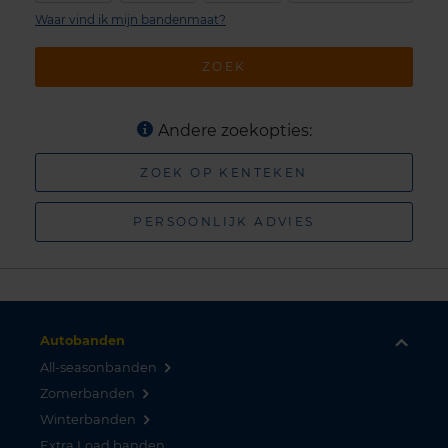
Waar vind ik mijn bandenmaat?
ZOEK
Andere zoekopties:
ZOEK OP KENTEKEN
PERSOONLIJK ADVIES
Autobanden
All-seasonbanden
Zomerbanden
Winterbanden
Extra Load banden