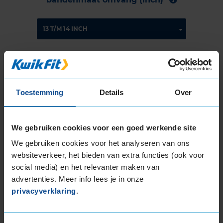
Montage Veilig & Zeker
€ 40,-
Per band
Toestemming
Details
Over
Montage
M
We gebruiken cookies voor een goed werkende site
Balanceren
B
We gebruiken cookies voor het analyseren van ons
Ventiel of TPMS service
Ve
websiteverkeer, het bieden van extra functies (ook voor
Stikstof
St
social media) en het relevanter maken van
advertenties. Meer info lees je in onze
Bandengarantieplan
B
privacyverklaring
.