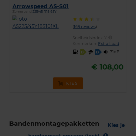
Arrowspeed AS-S01
Zomerband
225/45 R18 95Y
(
169 reviews
)
Snelheidsindex:
Y
Kenmerken:
Extra Load
71dB
B
B
€ 108,00
KIES
Bandenmontagepakketten
Kies je
bandenmaat omvang (inch)