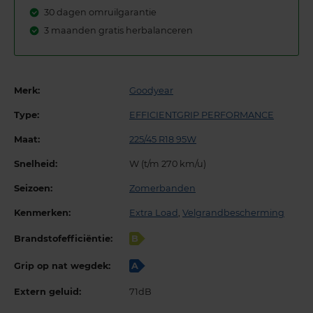
30 dagen omruilgarantie
3 maanden gratis herbalanceren
Merk:
Goodyear
Type:
EFFICIENTGRIP PERFORMANCE
Maat:
225/45 R18 95W
Snelheid:
W (t/m 270 km/u)
Seizoen:
Zomerbanden
Kenmerken:
Extra Load
,
Velgrandbescherming
Brandstofefficiëntie:
B
Grip op nat wegdek:
A
Extern geluid:
71dB