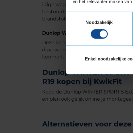
en het relevanter maken van 
ijzige wegen, met een focus op veiligh
bestuurders die betrouwbare grip en c
Toestemmingsselectie
brandstofefficiëntie of geluidscomfort
Noodzakelijk
Dunlop WINTER SPORT 5 met Extra 
Deze band is ook geschikt voor voer
draagvermogen nodig hebben. Verste
kenmerk Extra Load.
Enkel noodzakelijke co
Dunlop WINTER SPORT 5 
R19 kopen bij KwikFit
Koop de Dunlop WINTER SPORT 5 Extra
en plan ook gelijk online je montageaf
Alternatieven voor dez