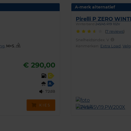
A-merk alternatief
Pirelli P ZERO WINT
Winterband
245/45 R19 102V
(
7 reviews
)
Snelheidsindex:
V
ing
,
,
Kenmerken:
Extra Load
,
Vel
€ 290,00
C
A
72dB
KIES