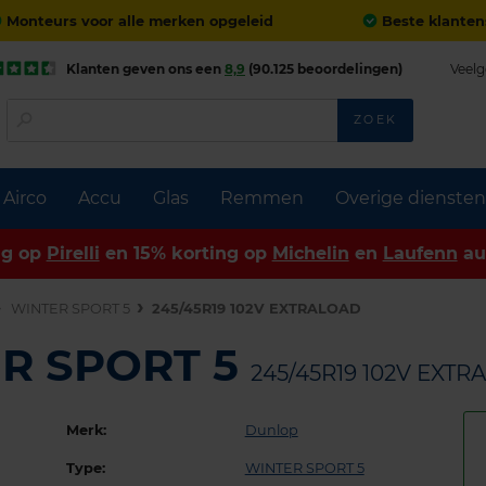
Monteurs voor alle merken opgeleid
Beste klanten
Klanten geven ons een
8,9
(90.125 beoordelingen)
Veelg
ZOEK
Airco
Accu
Glas
Remmen
Overige diensten
ng op
Pirelli
en 15% korting op
Michelin
en
Laufenn
au
WINTER SPORT 5
245/45R19 102V EXTRALOAD
ER SPORT 5
245/45R19 102V EXT
Merk:
Dunlop
Type:
WINTER SPORT 5