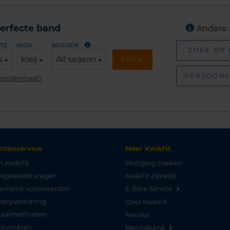
erfecte band
Andere 
TE
INCH
SEIZOEN
ZOEK OP
s
kies
All season
ZOEK
PERSOONL
n bandenmaat?
antenservice
Meer KwikFit
n KwikFit
Vestiging zoeken
lgestelde vragen
KwikFit Zakelijk
gemene voorwaarden
E-Bike Service
vacyverklaring
Over KwikFit
taalmethoden
Nieuws
tourneren
Kennisbank