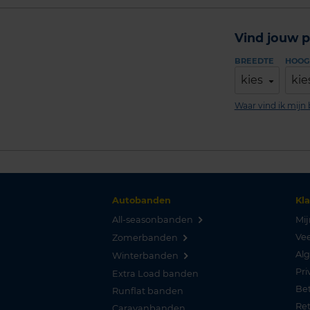
Vind jouw p
BREEDTE
HOOG
kies
kie
Waar vind ik mij
Autobanden
Kl
All-seasonbanden
Mij
Vee
Zomerbanden
Al
Winterbanden
Pri
Extra Load banden
Be
Runflat banden
Re
Caravanbanden