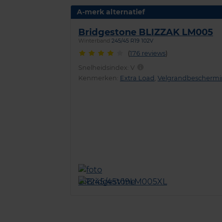
A-merk alternatief
Bridgestone BLIZZAK LM005
Winterband
245/45 R19 102V
(
176 reviews
)
Snelheidsindex:
V
Kenmerken:
Extra Load
,
Velgrandbescherm