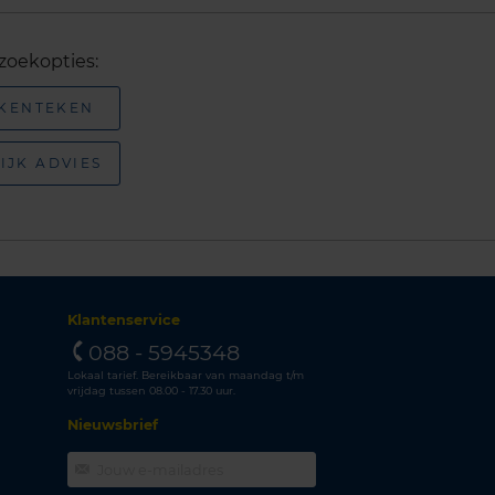
zoekopties:
 KENTEKEN
IJK ADVIES
Klantenservice
088 - 5945348
Lokaal tarief. Bereikbaar van maandag t/m
vrijdag tussen 08.00 - 17.30 uur.
Nieuwsbrief