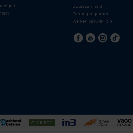
varingen
Duurzaamheid
ntact
Partnerprogramma
Werken bij KwikFit
Facebook
Youtube
Instagra
Tikto