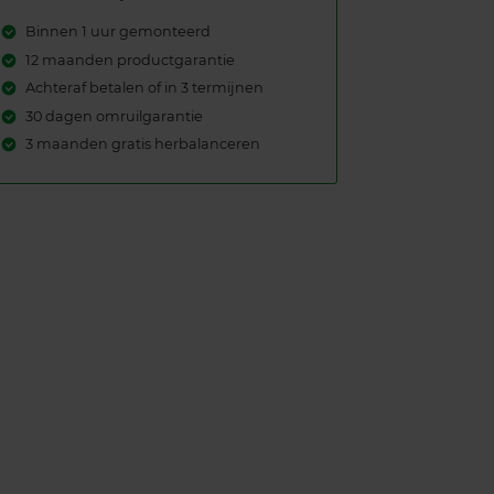
Binnen 1 uur gemonteerd
12 maanden productgarantie
Achteraf betalen of in 3 termijnen
30 dagen omruilgarantie
3 maanden gratis herbalanceren