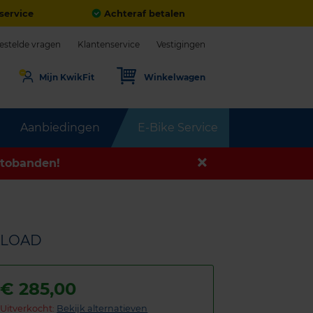
service
Achteraf betalen
estelde vragen
Klantenservice
Vestigingen
Mijn KwikFit
Winkelwagen
Aanbiedingen
E-Bike Service
tobanden!
RALOAD
€
285,00
Uitverkocht:
Bekijk alternatieven