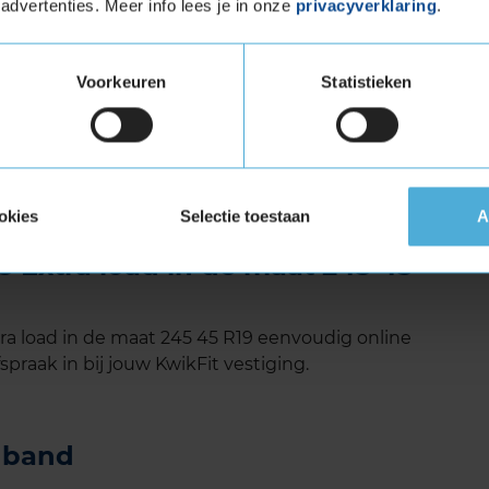
advertenties. Meer info lees je in onze
privacyverklaring
.
eid en comfort. Deze band is ideaal voor
ontrole willen, zonder concessies te doen aan
.
Voorkeuren
Statistieken
Load (verstevigde band)
tuigen die banden met een hoger
vigde banden zijn te herkennen aan het
okies
Selectie toestaan
A
Extra load in de maat 245 45
 load in de maat 245 45 R19 eenvoudig online
spraak in bij jouw KwikFit vestiging.
e band