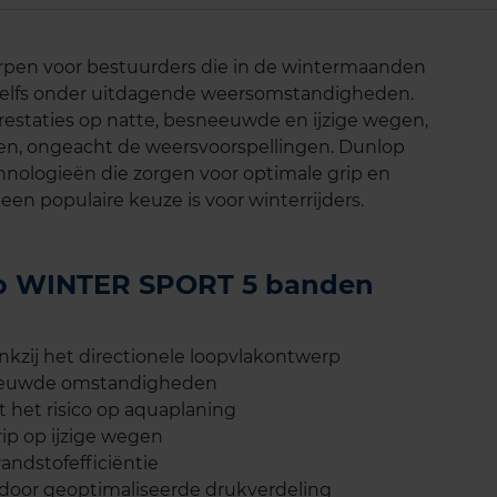
pen voor bestuurders die in de wintermaanden
zelfs onder uitdagende weersomstandigheden.
estaties op natte, besneeuwde en ijzige wegen,
jden, ongeacht de weersvoorspellingen. Dunlop
nologieën die zorgen voor optimale grip en
 een populaire keuze is voor winterrijders.
lop WINTER SPORT 5 banden
kzij het directionele loopvlakontwerp
sneeuwde omstandigheden
t het risico op aquaplaning
ip op ijzige wegen
andstofefficiëntie
 door geoptimaliseerde drukverdeling