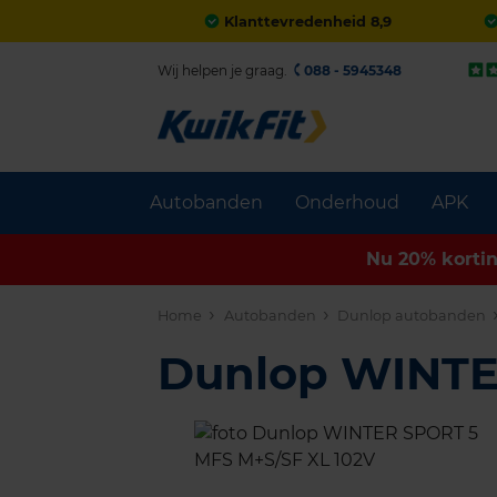
Klanttevredenheid 8,9
Wij helpen je graag.
088 - 5945348
Autobanden
Onderhoud
APK
Nu 20% korti
Home
Autobanden
Dunlop autobanden
Dunlop WINT