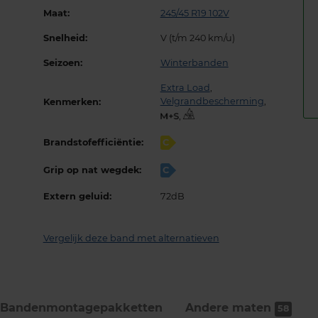
Maat:
245/45 R19 102V
Snelheid:
V (t/m 240 km/u)
Seizoen:
Winterbanden
Extra Load
,
Velgrandbescherming
,
Kenmerken:
,
Brandstofefficiëntie:
C
Grip op nat wegdek:
C
Extern geluid:
72dB
Vergelijk deze band met alternatieven
Bandenmontage­pakketten
Andere maten
58