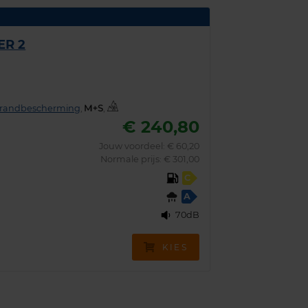
ER 2
grandbescherming
,
,
€ 240,80
Jouw voordeel:
€ 60,20
Normale prijs: € 301,00
C
A
70dB
KIES