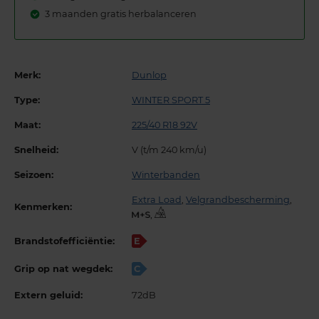
3 maanden gratis herbalanceren
Merk:
Dunlop
Type:
WINTER SPORT 5
Maat:
225/40 R18 92V
Snelheid:
V (t/m 240 km/u)
Seizoen:
Winterbanden
Extra Load
,
Velgrandbescherming
,
Kenmerken:
,
Brandstofefficiëntie:
E
Grip op nat wegdek:
C
Extern geluid:
72dB