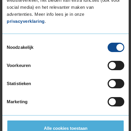
Bridgestone BLIZZAK 6
websiteverkeer, het bieden van extra functies (ook voor
Winterband
225/40 R18 92V
social media) en het relevanter maken van
(
34 reviews
)
advertenties. Meer info lees je in onze
privacyverklaring
.
Snelheidsindex:
V
Kenmerken:
Extra Load
,
Velgrandbescherming
,
,
Toestemmingsselectie
Noodzakelijk
70dB
C
B
€ 188,00
Voorkeuren
KIES
Statistieken
Marketing
Bandenmontagepakketten
Kies je
Alle cookies toestaan
bandenmaat omvang (inch)