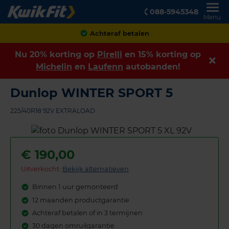
088-5945348
Menu
Achteraf betalen
Nu 20% korting op
Pirelli
en 15% korting op
Michelin
en
Laufenn
autobanden!
Dunlop WINTER SPORT 5
225/40R18 92V EXTRALOAD
€
190,00
Uitverkocht:
Bekijk alternatieven
Binnen 1 uur gemonteerd
12 maanden productgarantie
Achteraf betalen of in 3 termijnen
30 dagen omruilgarantie