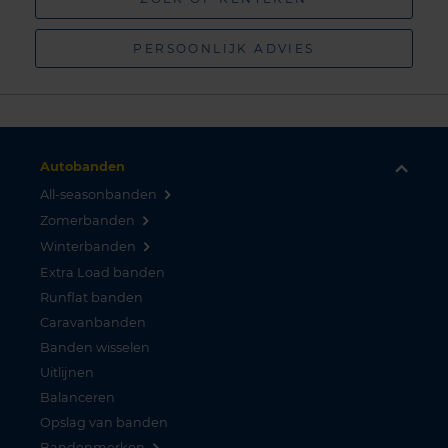
PERSOONLIJK ADVIES
Autobanden
All-seasonbanden
Zomerbanden
Winterbanden
Extra Load banden
Runflat banden
Caravanbanden
Banden wisselen
Uitlijnen
Balanceren
Opslag van banden
Bandenmerken