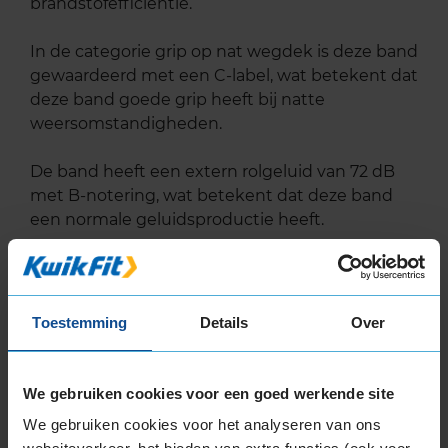
brandstofefficiëntie.
In de categorie grip op nat wegdek is deze band
gewaardeerd met een C-label, wat betekent dat
deze band goede grip heeft bij natte
weersomstandigheden.
De band heeft een extern rolgeluid van 72 dB
met B-notering, wat betekent dat deze band
een normale geluidsproductie heeft.
Wil je nog meer informatie over het
bandenlabel van deze band, klik dan
hier
Toestemming
Details
Over
Alternatief voor deze band
We gebruiken cookies voor een goed werkende site
A-merk alternatief
We gebruiken cookies voor het analyseren van ons