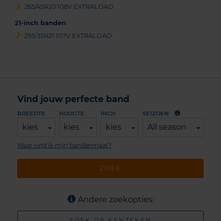
265/45R20 108V EXTRALOAD
21-inch banden
295/35R21 107V EXTRALOAD
Vind jouw perfecte band
BREEDTE
HOOGTE
INCH
SEIZOEN
kies
kies
kies
All season
Waar vind ik mijn bandenmaat?
ZOEK
Andere zoekopties:
ZOEK OP KENTEKEN