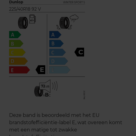
Dunlop
WINTER SPORT 5
225/40R18 92 V
C
E
72
B
A
C
Deze band is beoordeeld met het EU
brandstofefficiëntie-label E, wat overeen komt
met een matige tot zwakke