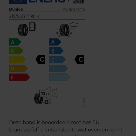
Dunlop
WINTER SPORT 5
215/50R17 95 V
C
C
72
B
A
C
Deze band is beoordeeld met het EU
brandstofefficiëntie-label C, wat overeen komt