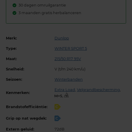
30 dagen omruilgarantie
3 maanden gratis herbalanceren
Merk:
Dunlop
Type:
WINTER SPORT 5
Maat:
215/50 R17 95V
Snelheid:
V (t/m 240 km/u)
Seizoen:
Winterbanden
Extra Load
,
Velgrandbescherming
,
Kenmerken:
,
Brandstofefficiëntie:
C
Grip op nat wegdek:
C
Extern geluid:
72dB