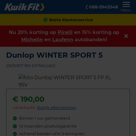
088-5945348
Menu
Achteraf betalen
Nu 20% korting op
Pirelli
en 15% korting op
Michelin
en
Laufenn
autobanden!
Dunlop WINTER SPORT 5
215/50R17 95V EXTRALOAD
€
190,00
Uitverkocht:
Bekijk alternatieven
Binnen 1 uur gemonteerd
12 maanden productgarantie
Achteraf betalen of in 3 termijnen