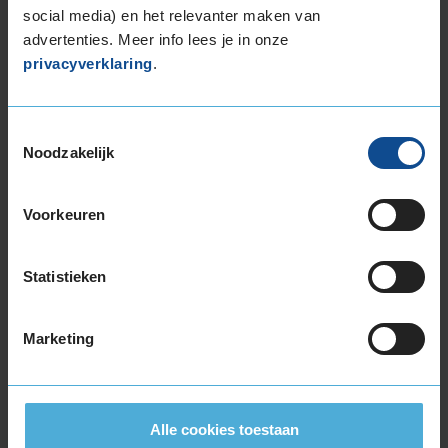
Bridgestone BLIZZAK 6
social media) en het relevanter maken van
Winterband
215/50 R17 95V
advertenties. Meer info lees je in onze
(
34 reviews
)
privacyverklaring
.
Snelheidsindex:
V
Kenmerken:
Extra Load
,
,
Toestemmingsselectie
70dB
C
B
Noodzakelijk
€ 211,00
Voorkeuren
KIES
Statistieken
Marketing
Bandenmontagepakketten
Kies je
bandenmaat omvang (inch)
Alle cookies toestaan