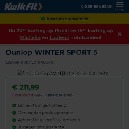
088-5945348
Menu
Achteraf betalen
Nu 20% korting op
Pirelli
en 15% korting op
Michelin
en
Laufenn
autobanden!
Dunlop WINTER SPORT 5
235/45R18 98V EXTRALOAD
€
211,99
Uitverkocht:
Bekijk alternatieven
Binnen 1 uur gemonteerd
12 maanden productgarantie
Achteraf betalen of in 3 termijnen
30 dagen omruilgarantie