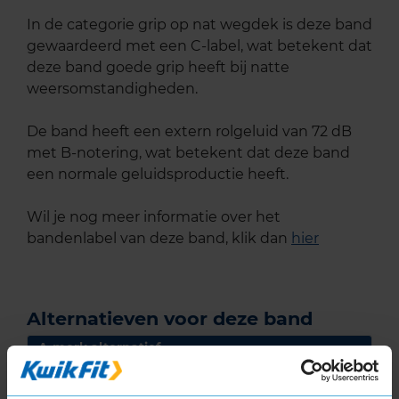
In de categorie grip op nat wegdek is deze band
gewaardeerd met een C-label, wat betekent dat
deze band goede grip heeft bij natte
weersomstandigheden.
De band heeft een extern rolgeluid van 72 dB
met B-notering, wat betekent dat deze band
een normale geluidsproductie heeft.
Wil je nog meer informatie over het
bandenlabel van deze band, klik dan
hier
Alternatieven voor deze band
A-merk alternatief
Bridgestone BLIZZAK 6
Winterband
235/45 R18 98V