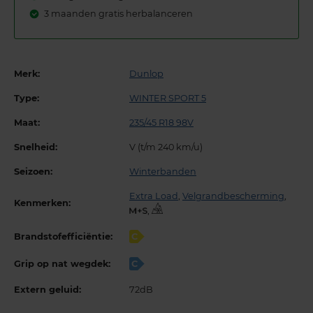
3 maanden gratis herbalanceren
Merk:
Dunlop
Type:
WINTER SPORT 5
Maat:
235/45 R18 98V
Snelheid:
V (t/m 240 km/u)
Seizoen:
Winterbanden
Extra Load
,
Velgrandbescherming
,
Kenmerken:
,
Brandstofefficiëntie:
C
Grip op nat wegdek:
C
Extern geluid:
72dB