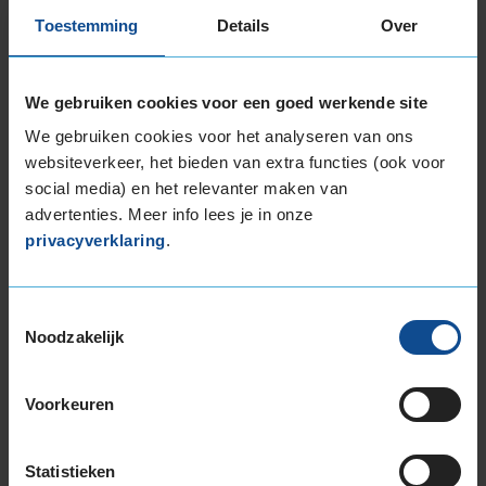
Toestemming
Details
Over
Snelheidsindex:
V
Kenmerken:
Extra Load
,
Velgrandbescherming
,
,
We gebruiken cookies voor een goed werkende site
70dB
C
B
We gebruiken cookies voor het analyseren van ons
websiteverkeer, het bieden van extra functies (ook voor
€ 248,00
social media) en het relevanter maken van
advertenties. Meer info lees je in onze
privacyverklaring
.
KIES
A-merk alternatief
Toestemmingsselectie
Noodzakelijk
Pirelli POWERGY 2 WINTER
Winterband
235/45 R18 98V
Voorkeuren
Snelheidsindex:
V
Kenmerken:
Extra Load
,
,
Statistieken
69dB
C
B