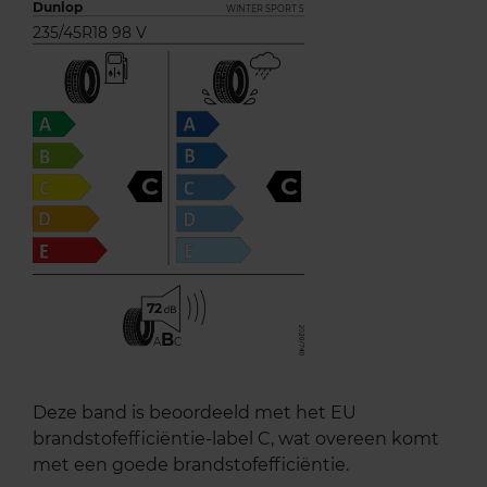
Dunlop
WINTER SPORT 5
235/45R18 98 V
C
C
72
B
A
C
Deze band is beoordeeld met het EU
brandstofefficiëntie-label C, wat overeen komt
met een goede brandstofefficiëntie.