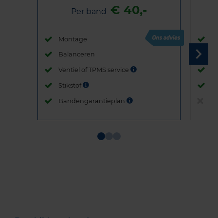
€ 40,-
Per band
Montage
M
Balanceren
B
Ventiel of TPMS service
Ve
Stikstof
St
Bandengarantieplan
B
Item
1
of
3