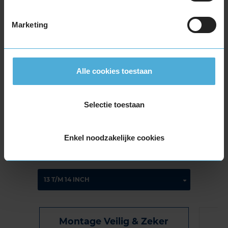
€ 184,80
Marketing
Normale prijs: € 231,00
KIES
Alle cookies toestaan
Selectie toestaan
Bandenmontagepakketten
Kies je
Enkel noodzakelijke cookies
bandenmaat omvang (inch)
Montage Veilig & Zeker