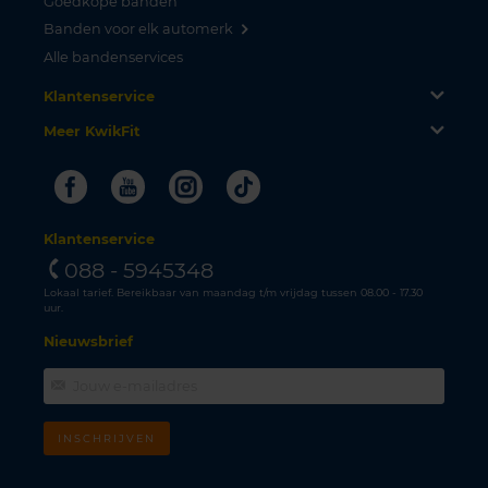
Goedkope banden
Banden voor elk automerk
Alle bandenservices
Klantenservice
Meer KwikFit
Facebook
Youtube
Instagram
Tiktok
Klantenservice
088 - 5945348
Lokaal tarief. Bereikbaar van maandag t/m vrijdag tussen 08.00 - 17.30
uur.
Nieuwsbrief
INSCHRIJVEN