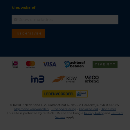
Nieuwsbrief
INSCHRIJVEN
©
KwikFit Nederland B.V., Daltonstraat 17, 3846BX Harderwijk, KvK 08017845 |
Algemene voorwaarden
•
Privacyverklaring
•
Cookiebeleid
•
Disclaimer
This site is protected by reCAPTCHA and the Google
Privacy Policy
and
Terms of
Service
apply.