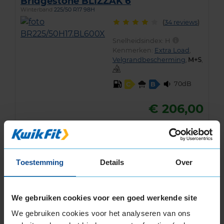
Bridgestone BLIZZAK 6
Winterband
225/50 R17 98H
(
34 reviews
)
Snelheidsindex:
H
Kenmerken:
Extra Load
,
Velgrandbescherming
,
,
70dB
C
B
€ 206,00
KIES
Toestemming
Details
Over
A-merk alternatief
Pirelli SOTTOZERO 3
Winterband
225/50 R17 98H
We gebruiken cookies voor een goed werkende site
We gebruiken cookies voor het analyseren van ons
(
91 reviews
)