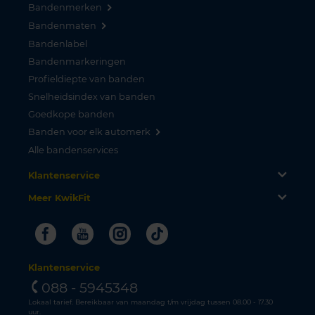
Bandenmerken
Bandenmaten
Bandenlabel
Bandenmarkeringen
Profieldiepte van banden
Snelheidsindex van banden
Goedkope banden
Banden voor elk automerk
Alle bandenservices
Klantenservice
Meer KwikFit
Facebook
Youtube
Instagram
Tiktok
Klantenservice
088 - 5945348
Lokaal tarief. Bereikbaar van maandag t/m vrijdag tussen 08.00 - 17.30
uur.