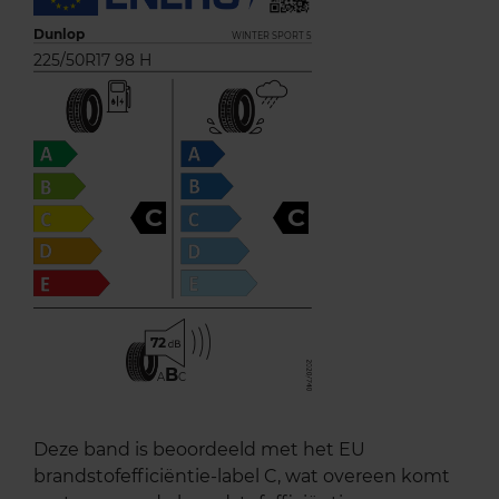
Dunlop
WINTER SPORT 5
225/50R17 98 H
C
C
72
B
A
C
Deze band is beoordeeld met het EU
brandstofefficiëntie-label C, wat overeen komt