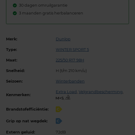
30 dagen omruilgarantie
3 maanden gratis herbalanceren
Merk:
Dunlop
Type:
WINTER SPORT 5
Maat:
225/50 R17 98H
Snelheid:
H (t/m 210 km/u)
Seizoen:
Winterbanden
Extra Load
,
Velgrandbescherming
,
Kenmerken:
,
Brandstofefficiëntie:
C
Grip op nat wegdek:
C
Extern geluid:
72dB