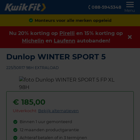
088-5945348
Menu
Monteurs voor alle merken opgeleid
Nu 20% korting op
Pirelli
en 15% korting op
Michelin
en
Laufenn
autobanden!
Dunlop WINTER SPORT 5
225/50R17 98H EXTRALOAD
€
185,00
Uitverkocht:
Bekijk alternatieven
Binnen 1 uur gemonteerd
12 maanden productgarantie
Achteraf betalen of in 3 termijnen