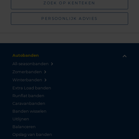
ZOEK OP KENTEKEN
PERSOONLIJK ADVIES
Autobanden
All-seasonbanden
Zomerbanden
Winterbanden
Extra Load banden
Runflat banden
Caravanbanden
Banden wisselen
Uitlijnen
Balanceren
Opslag van banden