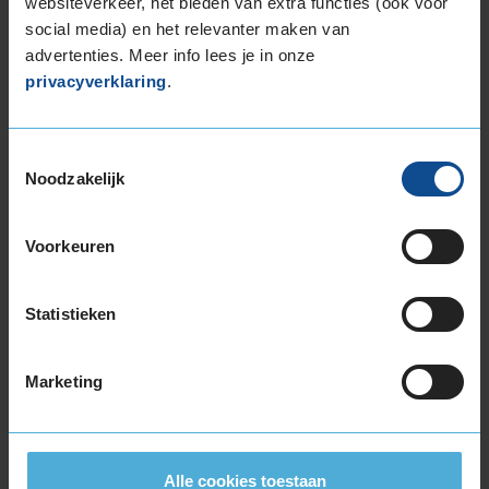
websiteverkeer, het bieden van extra functies (ook voor
social media) en het relevanter maken van
Snelheidsindex:
H
Kenmerken:
Extra Load
,
advertenties. Meer info lees je in onze
Run-Flat
,
privacyverklaring
.
Velgrandbescherming
,
,
C
B
Toestemmingsselectie
68dB
Noodzakelijk
€ 180,00
Voorkeuren
Normale prijs: € 225,00
KIES
Statistieken
Marketing
Bandenmontagepakketten
Kies je
Alle cookies toestaan