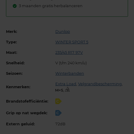
3 maanden gratis herbalanceren
Merk:
Dunlop
Type:
WINTER SPORT 5
Maat:
235/45 R17 97V
Snelheid:
V (t/m 240 km/u)
Seizoen:
Winterbanden
Extra Load
,
Velgrandbescherming
,
Kenmerken:
,
Brandstofefficiëntie:
C
Grip op nat wegdek:
C
Extern geluid:
72dB