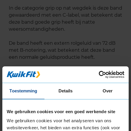
In de categorie grip op nat wegdek is deze band
gewaardeerd met een C-label, wat betekent dat
deze band goede grip heeft bij natte
weersomstandigheden.
De band heeft een extern rolgeluid van 72 dB
met B-notering, wat betekent dat deze band
een normale geluidsproductie heeft.
Wil je nog meer informatie over het
bandenlabel van deze band, klik dan
hier
Toestemming
Details
Over
Alternatief voor deze band
We gebruiken cookies voor een goed werkende site
A-merk alternatief
We gebruiken cookies voor het analyseren van ons
Bridgestone BLIZZAK 6
websiteverkeer, het bieden van extra functies (ook voor
Winterband
235/45 R17 97V