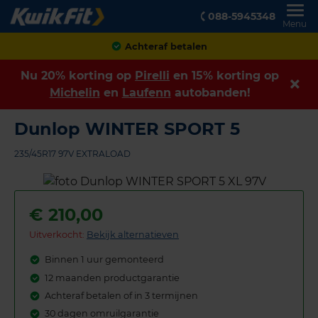
088-5945348
Menu
Achteraf betalen
Nu 20% korting op
Pirelli
en 15% korting op
Michelin
en
Laufenn
autobanden!
Dunlop WINTER SPORT 5
235/45R17 97V EXTRALOAD
€
210,00
Uitverkocht:
Bekijk alternatieven
Binnen 1 uur gemonteerd
12 maanden productgarantie
Achteraf betalen of in 3 termijnen
30 dagen omruilgarantie