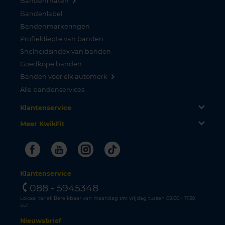
Bandenmaten
Bandenlabel
Bandenmarkeringen
Profieldiepte van banden
Snelheidsindex van banden
Goedkope banden
Banden voor elk automerk
Alle bandenservices
Klantenservice
Meer KwikFit
Facebook
Youtube
Instagram
Tiktok
Klantenservice
088 - 5945348
Lokaal tarief. Bereikbaar van maandag t/m vrijdag tussen 08.00 - 17.30
uur.
Nieuwsbrief