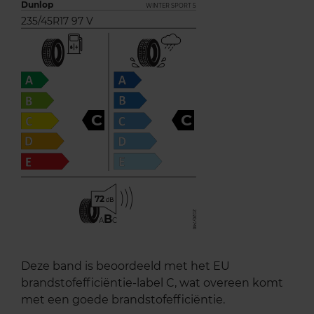
Dunlop
WINTER SPORT 5
235/45R17 97 V
C
C
72
B
A
C
Deze band is beoordeeld met het EU
brandstofefficiëntie-label C, wat overeen komt
met een goede brandstofefficiëntie.