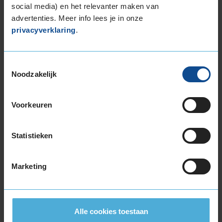
social media) en het relevanter maken van
(
34 reviews
)
advertenties. Meer info lees je in onze
Snelheidsindex:
V
privacyverklaring
.
Kenmerken:
Extra Load
,
Velgrandbescherming
,
,
Toestemmingsselectie
70dB
C
B
Noodzakelijk
€ 264,00
Voorkeuren
KIES
Statistieken
Marketing
Bandenmontagepakketten
Kies je
bandenmaat omvang (inch)
Alle cookies toestaan