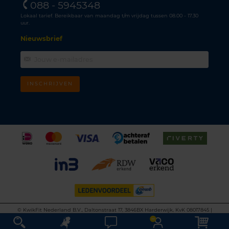
088 - 5945348
Lokaal tarief. Bereikbaar van maandag t/m vrijdag tussen 08.00 - 17.30
uur.
Nieuwsbrief
INSCHRIJVEN
©
KwikFit Nederland B.V., Daltonstraat 17, 3846BX Harderwijk, KvK 08017845 |
Algemene voorwaarden
•
Privacyverklaring
•
Cookiebeleid
•
Disclaimer
This site is protected by reCAPTCHA and the Google
Privacy Policy
and
Terms of