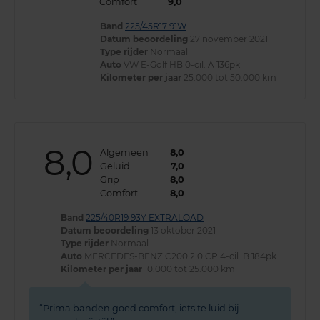
Comfort
9,0
Band
225/45R17 91W
Datum beoordeling
27 november 2021
Type rijder
Normaal
Auto
VW E-Golf HB 0-cil. A 136pk
Kilometer per jaar
25.000 tot 50.000 km
8,0
Algemeen
8,0
Geluid
7,0
Grip
8,0
Comfort
8,0
Band
225/40R19 93Y EXTRALOAD
Datum beoordeling
13 oktober 2021
Type rijder
Normaal
Auto
MERCEDES-BENZ C200 2.0 CP 4-cil. B 184pk
Kilometer per jaar
10.000 tot 25.000 km
Prima banden goed comfort, iets te luid bij