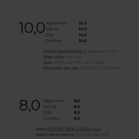
10,0
Algemeen
10,0
Geluid
10,0
Grip
10,0
Comfort
10,0
Datum beoordeling
22 september 2023
Type rijder
Normaal
Auto
VW E-Golf HB 0-cil. A 136pk
Kilometer per jaar
25.000 tot 50.000 km
8,0
Algemeen
8,0
Geluid
8,0
Grip
8,0
Comfort
8,0
Band
205/45R17 88W EXTRALOAD
Datum beoordeling
29 november 2022