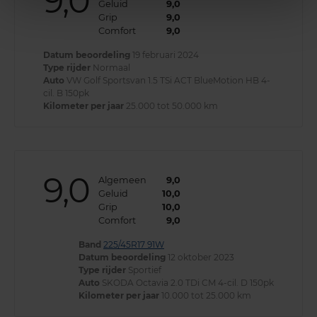
9,0
Geluid
9,0
Grip
9,0
Comfort
9,0
Datum beoordeling
19 februari 2024
Type rijder
Normaal
Auto
VW Golf Sportsvan 1.5 TSi ACT BlueMotion HB 4-
cil. B 150pk
Kilometer per jaar
25.000 tot 50.000 km
9,0
Algemeen
9,0
Geluid
10,0
Grip
10,0
Comfort
9,0
Band
225/45R17 91W
Datum beoordeling
12 oktober 2023
Type rijder
Sportief
Auto
SKODA Octavia 2.0 TDi CM 4-cil. D 150pk
Kilometer per jaar
10.000 tot 25.000 km