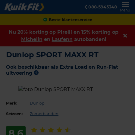
088-5945348
Menu
Achteraf betalen
Nu 20% korting op
Pirelli
en 15% korting op
Michelin
en
Laufenn
autobanden!
Dunlop SPORT MAXX RT
Ook beschikbaar als Extra Load en Run-Flat
uitvoering
Merk:
Dunlop
Seizoen:
Zomerbanden
8,6