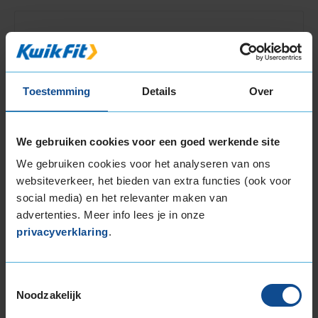
9,0
Algemeen
9,0
Geluid
10,0
Grip
9,0
Comfort
10,0
Toestemming
Details
Over
Band
225/40R18 92Y EXTRALOAD
Datum beoordeling
19 juli 2025
Type rijder
Normaal
We gebruiken cookies voor een goed werkende site
Auto
VW Golf 1.4 TSi ACT BlueMotion/TSi BlueMotion
HB 4-cil. B 150pk
We gebruiken cookies voor het analyseren van ons
Kilometer per jaar
25.000 tot 50.000 km
websiteverkeer, het bieden van extra functies (ook voor
social media) en het relevanter maken van
Lekker stil en zelfs bij slecht weer goede grip in
advertenties. Meer info lees je in onze
bochten.
privacyverklaring
.
Toestemmingsselectie
Noodzakelijk