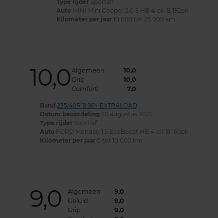
Type rijder
Sportief
Auto
MINI Mini Cooper 2.0 S HB 4-cil. B 192pk
Kilometer per jaar
10.000 tot 25.000 km
10,0
Algemeen
10,0
Grip
10,0
Comfort
7,0
Band
235/40R19 96Y EXTRALOAD
Datum beoordeling
20 augustus 2022
Type rijder
Sportief
Auto
FORD Mondeo 1.5 EcoBoost HB 4-cil. B 160pk
Kilometer per jaar
0 tot 10.000 km
9,0
Algemeen
9,0
Geluid
9,0
Grip
9,0