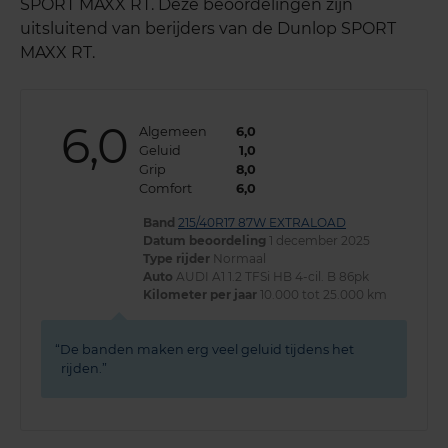
SPORT MAXX RT. Deze beoordelingen zijn
uitsluitend van berijders van de Dunlop SPORT
MAXX RT.
6,0
Algemeen
6,0
Geluid
1,0
Grip
8,0
Comfort
6,0
Band
215/40R17 87W EXTRALOAD
Datum beoordeling
1 december 2025
Type rijder
Normaal
Auto
AUDI A1 1.2 TFSi HB 4-cil. B 86pk
Kilometer per jaar
10.000 tot 25.000 km
De banden maken erg veel geluid tijdens het
rijden.