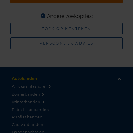
Andere zoekopties:
ZOEK OP KENTEKEN
PERSOONLIJK ADVIES
Autobanden
All-seasonbanden
Zomerbanden
Winterbanden
Extra Load banden
Runflat banden
Caravanbanden
Banden wisselen