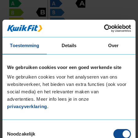
A
B
Toestemming
Details
Over
69
B
A
C
We gebruiken cookies voor een goed werkende site
We gebruiken cookies voor het analyseren van ons
websiteverkeer, het bieden van extra functies (ook voor
Deze band is beoordeeld met het EU
social media) en het relevanter maken van
brandstofefficiëntie-label B, wat overeen komt
advertenties. Meer info lees je in onze
met een zeer goede brandstofefficiëntie.
privacyverklaring
.
In de categorie grip op nat wegdek is deze band
gewaardeerd met een A-label, wat betekent dat
Toestemmingsselectie
deze band uitstekende grip heeft bij natte
Noodzakelijk
weersomstandigheden.