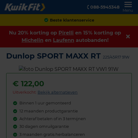
088-5945348
Menu
Beste klantenservice
Nu 20% korting op
Pirelli
en 15% korting op
Michelin
en
Laufenn
autobanden!
Dunlop SPORT MAXX RT
225/45R17 91W
€
122,00
Uitverkocht:
Bekijk alternatieven
Binnen 1 uur gemonteerd
12 maanden productgarantie
Achteraf betalen of in 3 termijnen
30 dagen omruilgarantie
3 maanden gratis herbalanceren