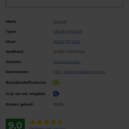
Merk:
Dunlop
Type:
SPORT MAXX RT
Maat:
225/45 R17 91W
Snelheid:
W (t/m 270 km/u)
Seizoen:
Zomerbanden
Kenmerken:
VW1
,
Velgrandbescherming
Brandstofefficiëntie:
B
Grip op nat wegdek:
A
Extern geluid:
69dB
9,0
Op basis van
1 review