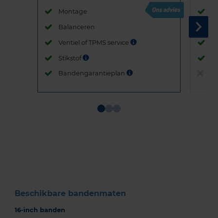
Montage
M
Balanceren
B
Ventiel of TPMS service
Ve
Stikstof
St
Bandengarantieplan
B
Item
1
of
3
Beschikbare bandenmaten
16-inch banden