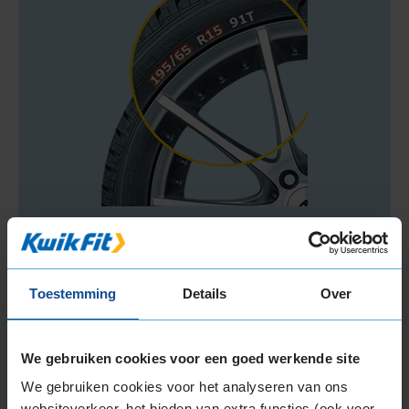
Beschikbare bandenmaten
Toestemming
Details
Over
17-inch banden
225/55R17 97Y
We gebruiken cookies voor een goed werkende site
235/55R17 99V
We gebruiken cookies voor het analyseren van ons
Meer banden in de maat
225-55-r17
websiteverkeer, het bieden van extra functies (ook voor