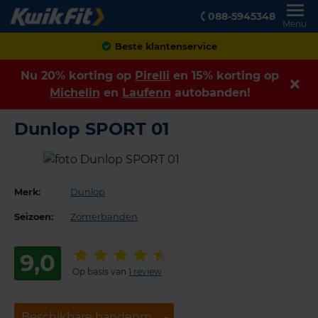
088-5945348
Menu
Beste klantenservice
Nu 20% korting op
Pirelli
en 15% korting op
Michelin
en
Laufenn
autobanden!
Dunlop SPORT 01
Merk:
Dunlop
Seizoen:
Zomerbanden
9,0
Op basis van
1 review
Beschikbare bandenmaten
Beschikbare bandenmaten