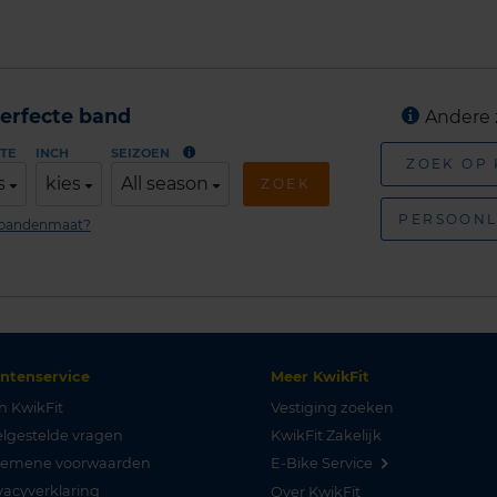
erfecte band
Andere 
TE
INCH
SEIZOEN
ZOEK OP
s
kies
All season
ZOEK
PERSOONL
n bandenmaat?
antenservice
Meer KwikFit
n KwikFit
Vestiging zoeken
lgestelde vragen
KwikFit Zakelijk
gemene voorwaarden
E-Bike Service
vacyverklaring
Over KwikFit