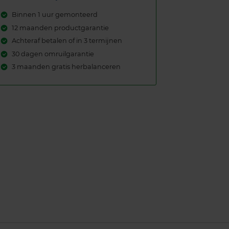
Binnen 1 uur gemonteerd
12 maanden productgarantie
Achteraf betalen of in 3 termijnen
30 dagen omruilgarantie
3 maanden gratis herbalanceren