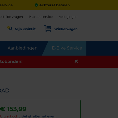
service
Achteraf betalen
estelde vragen
Klantenservice
Vestigingen
Mijn KwikFit
Winkelwagen
Aanbiedingen
E-Bike Service
tobanden!
LOAD
€
153,99
Uitverkocht:
Bekijk alternatieven