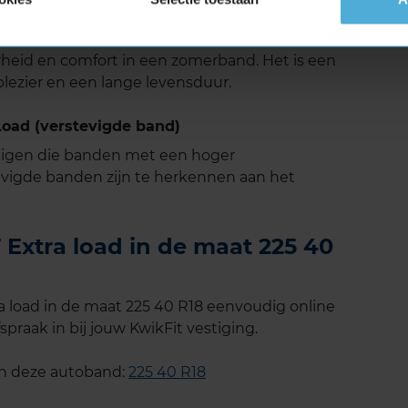
tekende keuze voor bestuurders die op zoek
rheid en comfort in een zomerband. Het is een
jplezier en een lange levensduur.
oad (verstevigde band)
tuigen die banden met een hoger
vigde banden zijn te herkennen aan het
xtra load in de maat 225 40
load in de maat 225 40 R18 eenvoudig online
spraak in bij jouw KwikFit vestiging.
an deze autoband:
225 40 R18