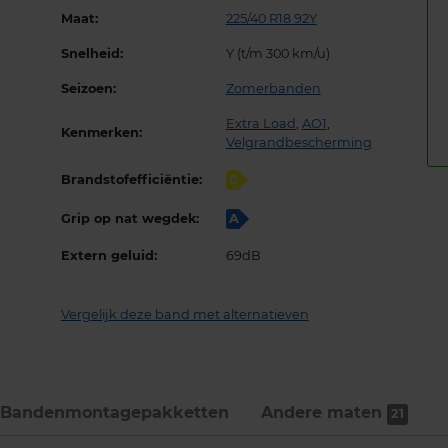
Maat:
225/40 R18 92Y
Snelheid:
Y (t/m 300 km/u)
Seizoen:
Zomerbanden
Extra Load
,
AO1
,
Kenmerken:
Velgrandbescherming
Brandstofefficiëntie:
C
Grip op nat wegdek:
A
Extern geluid:
69dB
Vergelijk deze band met alternatieven
Bandenmontage­pakketten
Andere maten
21