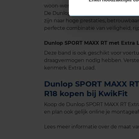
woon-werkverkeer.
De Dunlop SPORT MAXX RT is een uits
zijn naar hoge prestaties, betrouwbaa
perfecte combinatie van veiligheid, ri
Dunlop SPORT MAXX RT met Extra L
Deze band is ook geschikt voor voer
draagvermogen nodig hebben. Verste
kenmerk Extra Load.
Dunlop SPORT MAXX RT E
R18 kopen bij KwikFit
Koop de Dunlop SPORT MAXX RT Extra 
en plan ook gelijk online je montageaf
Lees meer informatie over de maat v