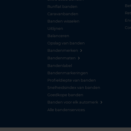
Be
Runflat banden
Re
Caravanbanden
Er
Banden wisselen
Co
Uitlijnen
Balanceren
Opslag van banden
Bandenmerken
Bandenmaten
Bandenlabel
Bandenmarkeringen
Profieldiepte van banden
Snelheidsindex van banden
Goedkope banden
Banden voor elk automerk
Alle bandenservices