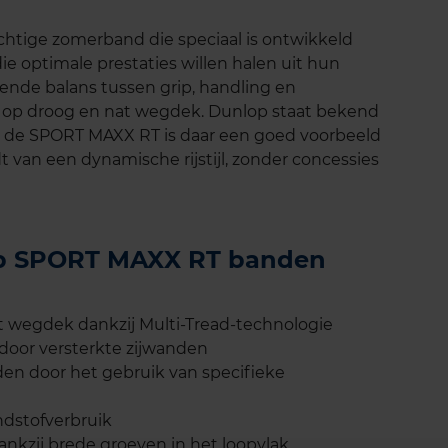
htige zomerband die speciaal is ontwikkeld
ie optimale prestaties willen halen uit hun
ende balans tussen grip, handling en
 op droog en nat wegdek. Dunlop staat bekend
n de SPORT MAXX RT is daar een goed voorbeeld
t van een dynamische rijstijl, zonder concessies
lop SPORT MAXX RT banden
t wegdek dankzij Multi-Tread-technologie
 door versterkte zijwanden
en door het gebruik van specifieke
ndstofverbruik
ankzij brede groeven in het loopvlak