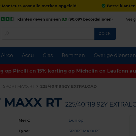
Monteurs voor alle merken opgeleid
Beste klanten
Klanten geven ons een
8,9
(90.097 beoordelingen)
Veelg
ZOEK
Airco
Accu
Glas
Remmen
Overige diensten
ng op
Pirelli
en 15% korting op
Michelin
en
Laufenn
au
SPORT MAXX RT
225/40R18 92Y EXTRALOAD
T MAXX RT
225/40R18 92Y EXTRA
Merk:
Dunlop
Type:
SPORT MAXX RT