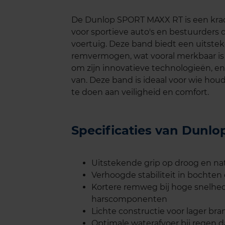
De Dunlop SPORT MAXX RT is een krac
voor sportieve auto's en bestuurders d
voertuig. Deze band biedt een uitstek
remvermogen, wat vooral merkbaar is
om zijn innovatieve technologieën, e
van. Deze band is ideaal voor wie houd
te doen aan veiligheid en comfort.
Specificaties van Dun
Uitstekende grip op droog en na
Verhoogde stabiliteit in bochten
Kortere remweg bij hoge snelhed
harscomponenten
Lichte constructie voor lager bra
Optimale waterafvoer bij regen d