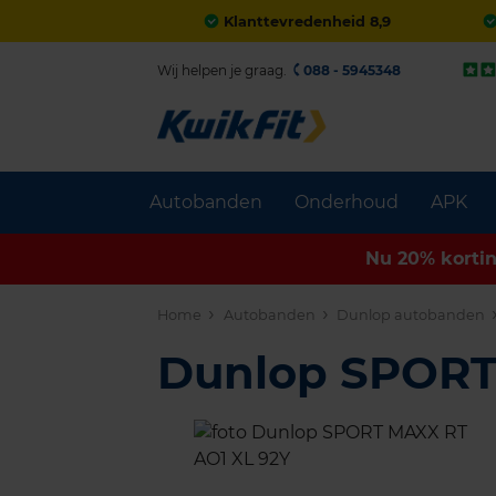
Klanttevredenheid 8,9
Wij helpen je graag.
088 - 5945348
Autobanden
Onderhoud
APK
Nu 20% korti
Home
Autobanden
Dunlop autobanden
Dunlop SPOR