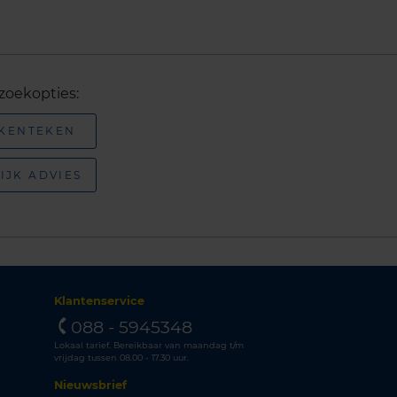
zoekopties:
 KENTEKEN
IJK ADVIES
Klantenservice
088 - 5945348
Lokaal tarief. Bereikbaar van maandag t/m
vrijdag tussen 08.00 - 17.30 uur.
Nieuwsbrief