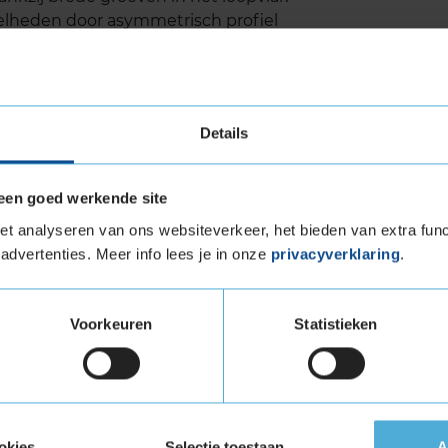
elheden door asymmetrisch profiel
ensduur
Details
lleen uitstekende prestaties, maar ook een
 rubbersamenstelling die slijtage minimaliseert.
een goed werkende site
d van het loopvlak gaat deze band langer mee,
t analyseren van ons websiteverkeer, het bieden van extra func
 Het behoudt zijn prestaties gedurende de gehele
advertenties. Meer info lees je in onze
privacyverklaring
.
nel hoeft te wisselen van band.
id
Voorkeuren
Statistieken
 om een stille en comfortabele rit te
n. Dankzij de geavanceerde loopvlakstructuur
ijdraagt aan een aangenamere rijervaring. Dit
sportieve prestaties, maar ook voor dagelijks
okies
Selectie toestaan
A