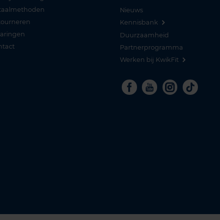
taalmethoden
Nieuws
tourneren
Kennisbank
varingen
Duurzaamheid
ntact
Partnerprogramma
Werken bij KwikFit
Facebook
Youtube
Instagra
Tikto