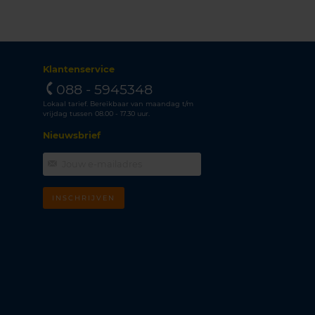
Klantenservice
088 - 5945348
Lokaal tarief. Bereikbaar van maandag t/m
vrijdag tussen 08.00 - 17.30 uur.
Nieuwsbrief
INSCHRIJVEN
m
k