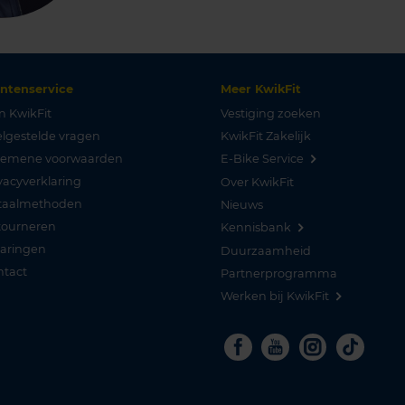
antenservice
Meer KwikFit
n KwikFit
Vestiging zoeken
lgestelde vragen
KwikFit Zakelijk
gemene voorwaarden
E-Bike Service
vacyverklaring
Over KwikFit
taalmethoden
Nieuws
tourneren
Kennisbank
varingen
Duurzaamheid
ntact
Partnerprogramma
Werken bij KwikFit
Facebook
Youtube
Instagra
Tikto