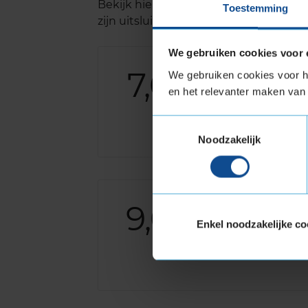
Bekijk hieronder alle reviews voor 
Toestemming
zijn uitsluitend van berijders van d
We gebruiken cookies voor 
7,0
We gebruiken cookies voor he
Algemeen
Geluid
en het relevanter maken van 
Grip
Comfort
Toestemmingsselectie
Noodzakelijk
9,0
Algemeen
Geluid
Enkel noodzakelijke co
Grip
Comfort