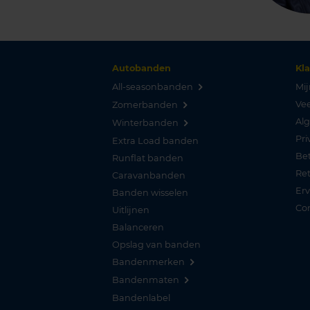
Autobanden
Kl
All-seasonbanden
Mij
Vee
Zomerbanden
Al
Winterbanden
Pri
Extra Load banden
Be
Runflat banden
Re
Caravanbanden
Er
Banden wisselen
Co
Uitlijnen
Balanceren
Opslag van banden
Bandenmerken
Bandenmaten
Bandenlabel