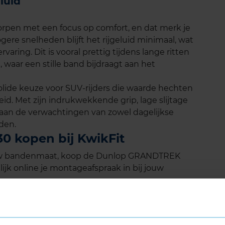
luid
pen met een focus op comfort, en dat merk je
ogere snelheden blijft het rijgeluid minimaal, wat
varing. Dit is vooral prettig tijdens lange ritten
, waar een stille band bijdraagt aan het
ide keuze voor SUV-rijders die waarde hechten
id. Met zijn indrukwekkende grip, lage slijtage
d aan de verwachtingen van zowel dagelijkse
nden.
 kopen bij KwikFit
ouw bandenmaat, koop de Dunlop GRANDTREK
ijk online je montageafspraak in bij jouw
ws
2