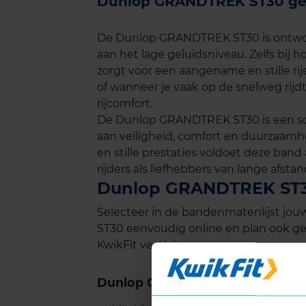
Dunlop GRANDTREK ST30 ge
De Dunlop GRANDTREK ST30 is ontwor
aan het lage geluidsniveau. Zelfs bij h
zorgt voor een aangename en stille rijer
of wanneer je vaak op de snelweg rijdt
rijcomfort.
De Dunlop GRANDTREK ST30 is een sol
aan veiligheid, comfort en duurzaamhe
en stille prestaties voldoet deze ban
rijders als liefhebbers van lange afsta
Dunlop GRANDTREK ST30
Selecteer in de bandenmatenlijst j
ST30 eenvoudig online en plan ook gel
KwikFit vestiging.
Dunlop GRANDTREK ST30 revie