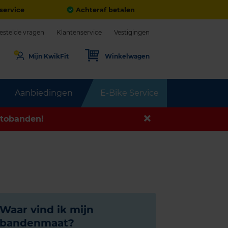
service
Achteraf betalen
estelde vragen
Klantenservice
Vestigingen
Mijn KwikFit
Winkelwagen
Aanbiedingen
E-Bike Service
tobanden!
Waar vind ik mijn
bandenmaat?