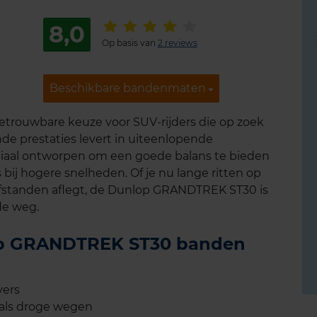
8,0
Op basis van
2 reviews
Beschikbare bandenmaten
Beschikbare bandenmaten
rouwbare keuze voor SUV-rijders die op zoek
de prestaties levert in uiteenlopende
ciaal ontworpen om een goede balans te bieden
fs bij hogere snelheden. Of je nu lange ritten op
afstanden aflegt, de Dunlop GRANDTREK ST30 is
de weg.
lop GRANDTREK ST30 banden
vers
 als droge wegen