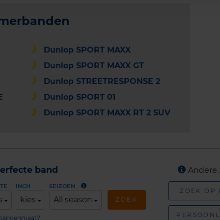
omerbanden
Dunlop SPORT MAXX
Dunlop SPORT MAXX GT
Dunlop STREETRESPONSE 2
E
Dunlop SPORT 01
Dunlop SPORT MAXX RT 2 SUV
erfecte band
Andere 
TE
INCH
SEIZOEN
ZOEK OP
s
kies
All season
ZOEK
PERSOONL
n bandenmaat?