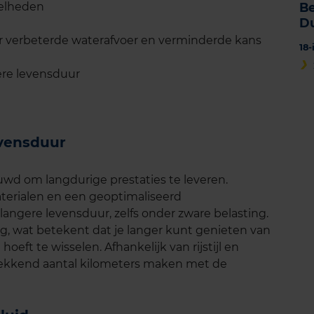
nelheden
B
D
r verbeterde waterafvoer en verminderde kans
18
ere levensduur
vensduur
d om langdurige prestaties te leveren.
terialen en een geoptimaliseerd
angere levensduur, zelfs onder zware belasting.
ig, wat betekent dat je langer kunt genieten van
 hoeft te wisselen. Afhankelijk van rijstijl en
kkend aantal kilometers maken met de