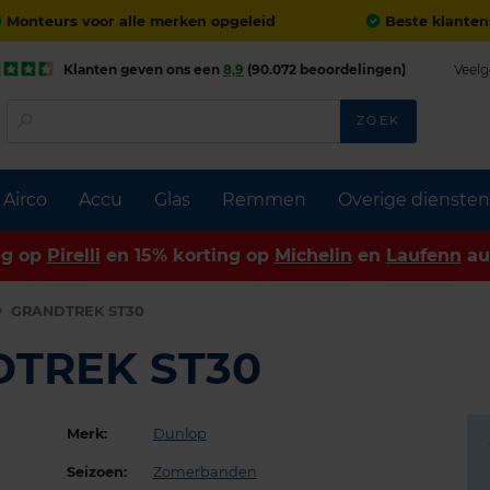
Monteurs voor alle merken opgeleid
Beste klanten
Klanten geven ons een
8,9
(90.072 beoordelingen)
Veelg
ZOEK
Airco
Accu
Glas
Remmen
Overige diensten
ng op
Pirelli
en 15% korting op
Michelin
en
Laufenn
au
GRANDTREK ST30
DTREK ST30
Merk:
Dunlop
Seizoen:
Zomerbanden