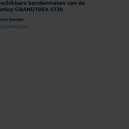
eschikbare bandenmaten van de
unlop GRANDTREK ST30
-inch banden
225/60R18 100H