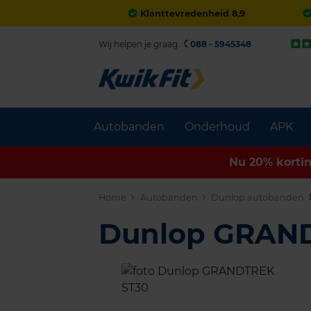
Klanttevredenheid 8,9
Wij helpen je graag.
088 - 5945348
Autobanden
Onderhoud
APK
Nu 20% korti
Home
Autobanden
Dunlop autobanden
Dunlop GRAN