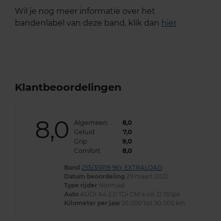
Wil je nog meer informatie over het
bandenlabel van deze band, klik dan
hier
Klantbeoordelingen
8,0
Algemeen
8,0
Geluid
7,0
Grip
9,0
Comfort
8,0
Band
255/35R19 96Y EXTRALOAD
Datum beoordeling
29 maart 2022
Type rijder
Normaal
Auto
AUDI A4 2.0 TDi CM 4-cil. D 150pk
Kilometer per jaar
25.000 tot 50.000 km