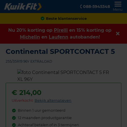
088-5945348
Menu
Achteraf betalen
Nu 20% korting op
Pirelli
en 15% korting op
Michelin
en
Laufenn
autobanden!
Continental SPORTCONTACT 5
255/35R19 96Y EXTRALOAD
€
214,00
Uitverkocht:
Bekijk alternatieven
Binnen 1 uur gemonteerd
12 maanden productgarantie
Achteraf betalen of in 3 termijnen