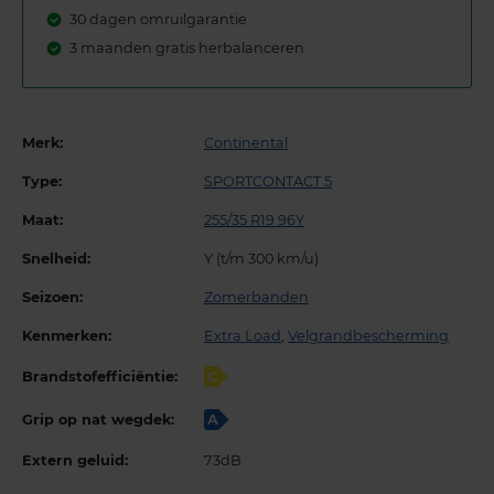
30 dagen omruilgarantie
3 maanden gratis herbalanceren
Merk:
Continental
Type:
SPORTCONTACT 5
Maat:
255/35 R19 96Y
Snelheid:
Y (t/m 300 km/u)
Seizoen:
Zomerbanden
Kenmerken:
Extra Load
,
Velgrandbescherming
Brandstofefficiëntie:
C
Grip op nat wegdek:
A
Extern geluid:
73dB