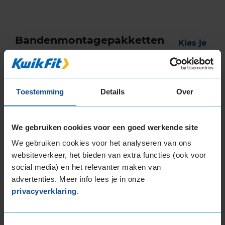
Bandenmontagepakketten
Kies je
bandenmaat omvang (inch)
Toestemming
Details
Over
We gebruiken cookies voor een goed werkende site
Montage Veilig & Zeker
We gebruiken cookies voor het analyseren van ons
€ 40,-
Per band
websiteverkeer, het bieden van extra functies (ook voor
social media) en het relevanter maken van
Montage
M
advertenties. Meer info lees je in onze
privacyverklaring
.
Balanceren
B
Ventiel of TPMS service
Ve