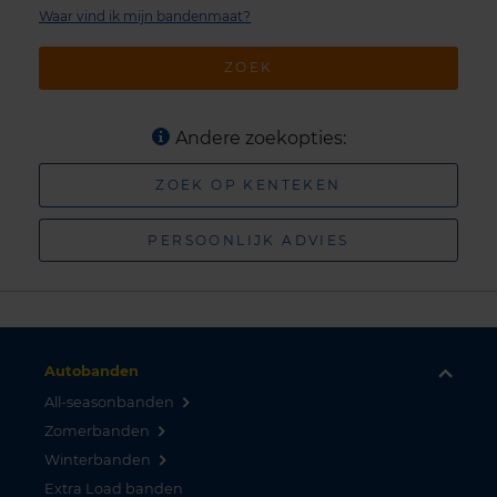
Waar vind ik mijn bandenmaat?
ZOEK
Andere zoekopties:
ZOEK OP KENTEKEN
PERSOONLIJK ADVIES
Autobanden
All-seasonbanden
Zomerbanden
Winterbanden
Extra Load banden