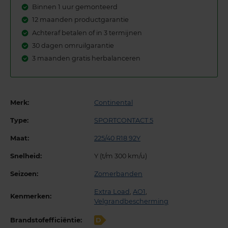
Binnen 1 uur gemonteerd
12 maanden productgarantie
Achteraf betalen of in 3 termijnen
30 dagen omruilgarantie
3 maanden gratis herbalanceren
Merk:
Continental
Type:
SPORTCONTACT 5
Maat:
225/40 R18 92Y
Snelheid:
Y (t/m 300 km/u)
Seizoen:
Zomerbanden
Extra Load
,
AO1
,
Kenmerken:
Velgrandbescherming
Brandstofefficiëntie:
D