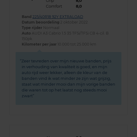
Grip
8,0
Comfort
8,0
Band
225/40R18 92Y EXTRALOAD
Datum beoordeling
2 oktober 2022
Type rijder
Normaal
Auto
AUDI A3 Cabrio 1.5 35 TFSi/TFSi CB 4-cil. B
150pk
Kilometer per jaar
10.000 tot 25.000 km
Zeer tevreden over mijn nieuwe banden, prijs
in verhouding van kwaliteit is goed, en mijn
auto rijd weer lekker, alleen de kleur van de
banden vind ik wat minder ze zijn wat grijzig,
staat wat minder mooi dan mijn vorige banden
die waren tot op het laatst nog steeds mooi
zwart