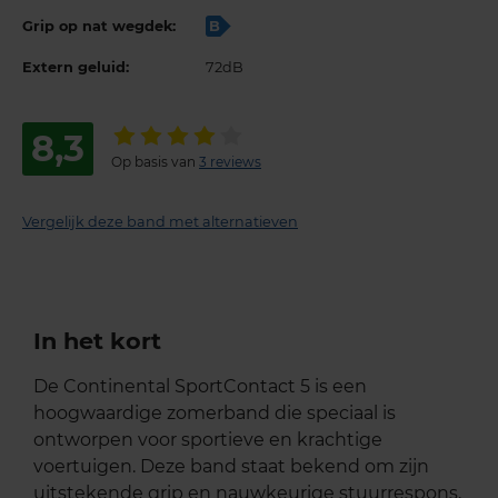
Grip op nat wegdek:
B
Extern geluid:
72dB
8,3
Op basis van
3 reviews
Vergelijk deze band met alternatieven
In het kort
De Continental SportContact 5 is een
hoogwaardige zomerband die speciaal is
ontworpen voor sportieve en krachtige
voertuigen. Deze band staat bekend om zijn
uitstekende grip en nauwkeurige stuurrespons,