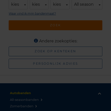
kies
kies
kies
All season
Waar vind ik mijn bandenmaat?
ZOEK
Andere zoekopties:
ZOEK OP KENTEKEN
PERSOONLIJK ADVIES
Autobanden
All-seasonbanden
Zomerbanden