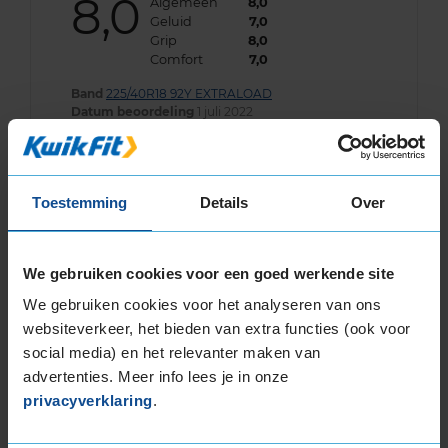
8,0
Algemeen
8,0
Geluid
7,0
Grip
8,0
Comfort
7,0
Band
225/40R18 92Y EXTRALOAD
Datum beoordeling
1 juli 2022
Type rijder
Normaal
Auto
AUDI A3 Sportback 2.0 40 TFSi/TFSi HB 4-cil.
B 190pk
Kilometer per jaar
0 tot 10.000 km
Toestemming
Details
Over
We gebruiken cookies voor een goed werkende site
9,0
Algemeen
9,0
We gebruiken cookies voor het analyseren van ons
Geluid
9,0
Grip
9,0
websiteverkeer, het bieden van extra functies (ook voor
Comfort
9,0
social media) en het relevanter maken van
advertenties. Meer info lees je in onze
Band
225/40R18 92Y EXTRALOAD
Datum beoordeling
8 december 2021
privacyverklaring
.
Type rijder
Normaal
Auto
AUDI A3 Cabrio 1.8 FSi/TFSi CB 4-cil. B 160pk