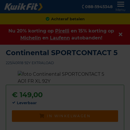
088-5945348
Menu
Achteraf betalen
Nu 20% korting op
Pirelli
en 15% korting op
Michelin
en
Laufenn
autobanden!
Continental SPORTCONTACT 5
225/40R18 92Y EXTRALOAD
€
149,00
Leverbaar
IN WINKELWAGEN