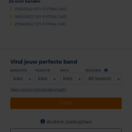
22-inch banden
255/45R22 107Y EXTRALOAD
285/40R22 110Y EXTRALOAD
295/40R22 112Y EXTRALOAD
Vind jouw perfecte band
BREEDTE
HOOGTE
INCH
SEIZOEN
kies
kies
kies
All season
Waar vind ik mijn bandenmaat?
ZOEK
Andere zoekopties: