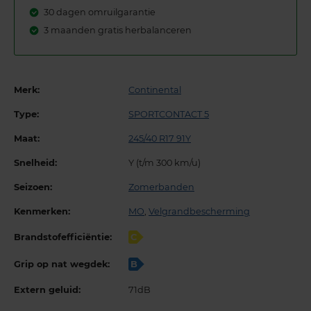
30 dagen omruilgarantie
3 maanden gratis herbalanceren
Merk:
Continental
Type:
SPORTCONTACT 5
Maat:
245/40 R17 91Y
Snelheid:
Y (t/m 300 km/u)
Seizoen:
Zomerbanden
Kenmerken:
MO
,
Velgrandbescherming
Brandstofefficiëntie:
C
Grip op nat wegdek:
B
Extern geluid:
71dB