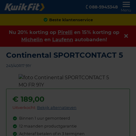
088-5945348
Menu
Achteraf betalen
Nu 20% korting op
Pirelli
en 15% korting op
Michelin
en
Laufenn
autobanden!
Continental SPORTCONTACT 5
245/40R17 91Y
€
189,00
Uitverkocht:
Bekijk alternatieven
Binnen 1 uur gemonteerd
12 maanden productgarantie
Achteraf betalen of in 3 termijnen