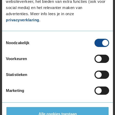
websiteverkeer, het bieden van extra functies (ook voor
of
social media) en het relevanter maken van
3
advertenties. Meer info lees je in onze
privacyverklaring
.
Beschikbare bandenmaten
Toestemmingsselectie
17-inch banden
Noodzakelijk
205/45R17 88V EXTRALOAD
215/45R17 91W EXTRALOAD
Voorkeuren
215/50R17 95W EXTRALOAD
225/45R17 91V
225/45R17 91W
Statistieken
225/45R17 91W RUNFLAT
225/45R17 91Y
Marketing
225/45R17 91Y
225/50R17 94W
225/50R17 94W
225/50R17 94W RUNFLAT
Alle cookies toestaan