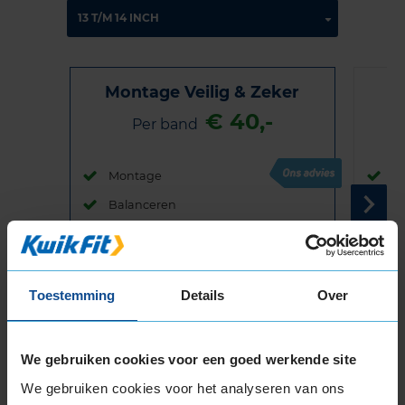
Montage Veilig & Zeker
€ 40,-
Per band
Montage
M
Balanceren
B
Ventiel of TPMS service
Ve
Stikstof
St
Bandengarantieplan
B
Toestemming
Details
Over
We gebruiken cookies voor een goed werkende site
Item
We gebruiken cookies voor het analyseren van ons
1