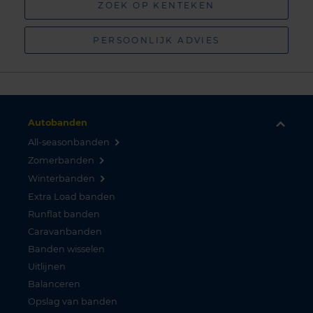
ZOEK OP KENTEKEN
PERSOONLIJK ADVIES
Autobanden
All-seasonbanden
Zomerbanden
Winterbanden
Extra Load banden
Runflat banden
Caravanbanden
Banden wisselen
Uitlijnen
Balanceren
Opslag van banden