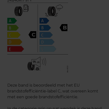
245/40R17 91 Y
B
C
71
B
A
C
Deze band is beoordeeld met het EU
brandstofefficiëntie-label C, wat overeen komt
met een goede brandstofefficiëntie.
In de categorie grip op nat wegdek is deze band