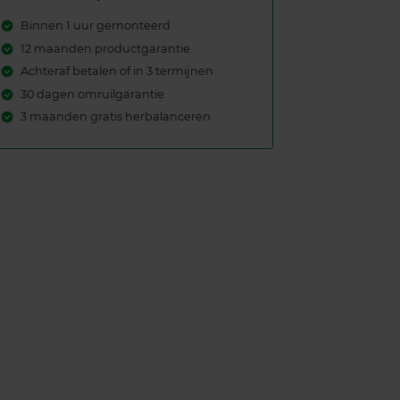
Binnen 1 uur gemonteerd
12 maanden productgarantie
Achteraf betalen of in 3 termijnen
30 dagen omruilgarantie
3 maanden gratis herbalanceren