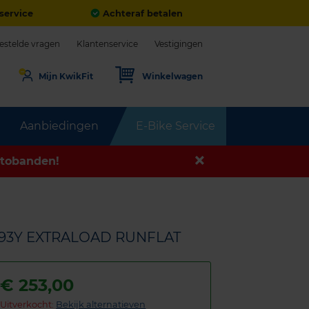
service
Achteraf betalen
estelde vragen
Klantenservice
Vestigingen
Mijn KwikFit
Winkelwagen
Aanbiedingen
E-Bike Service
tobanden!
9 93Y EXTRALOAD RUNFLAT
€
253,00
Uitverkocht:
Bekijk alternatieven