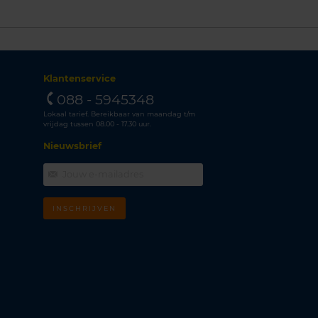
Klantenservice
088 - 5945348
Lokaal tarief. Bereikbaar van maandag t/m
vrijdag tussen 08.00 - 17.30 uur.
Nieuwsbrief
INSCHRIJVEN
m
k