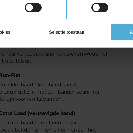
tillere rijervaring. Deze eigenschap draagt bij
n zorgt ervoor dat je minder last hebt van
5 is een uitstekende keuze voor bestuurders die
okies
Selectie toestaan
A
sportieve zomerband met een lange levensduur
mbinatie van geavanceerde technologieën en
and optimale prestaties onder diverse
t naar verbeterde grip, kortere remwegen of
t niet teleur.
Run-Flat
 een lekke band. Deze band kan alleen
e uitgerust zijn met een bandenspanning
t zijn voor runflatbanden.
xtra Load (verstevigde band)
tuigen die banden met een hoger
vigde banden zijn te herkennen aan het