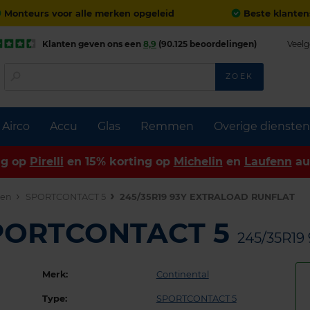
Monteurs voor alle merken opgeleid
Beste klanten
Klanten geven ons een
8,9
(90.125 beoordelingen)
Veelg
ZOEK
Airco
Accu
Glas
Remmen
Overige diensten
ng op
Pirelli
en 15% korting op
Michelin
en
Laufenn
au
den
SPORTCONTACT 5
245/35R19 93Y EXTRALOAD RUNFLAT
SPORTCONTACT 5
245/35R1
Merk:
Continental
Type:
SPORTCONTACT 5