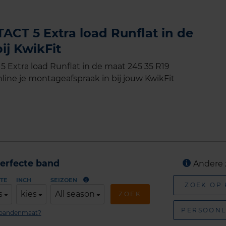
CT 5 Extra load Runflat in de
ij KwikFit
Extra load Runflat in de maat 245 35 R19
line je montageafspraak in bij jouw KwikFit
erfecte band
Andere 
TE
INCH
SEIZOEN
ZOEK OP
s
kies
All season
ZOEK
PERSOONL
n bandenmaat?