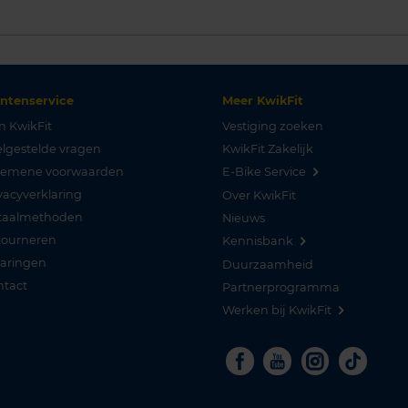
antenservice
Meer KwikFit
n KwikFit
Vestiging zoeken
lgestelde vragen
KwikFit Zakelijk
gemene voorwaarden
E-Bike Service
vacyverklaring
Over KwikFit
taalmethoden
Nieuws
tourneren
Kennisbank
varingen
Duurzaamheid
ntact
Partnerprogramma
Werken bij KwikFit
Facebook
Youtube
Instagra
Tikto