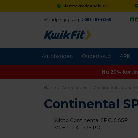
Klanttevredenheid 8,9
Wij helpen je graag.
088 - 5945348
Autobanden
Onderhoud
APK
Nu 20% korti
Home
Autobanden
Continental autoban
Continental 