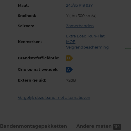
Maat:
245/35 R19 93Y
Snelheid:
Y (t/m 300 km/u)
Seizoen:
Zomerbanden
Extra Load
,
Run-Flat
,
Kenmerken:
MOE
,
Velgrandbescherming
Brandstofefficiëntie:
D
Grip op nat wegdek:
A
Extern geluid:
72dB
Vergelijk deze band met alternatieven
Bandenmontage­pakketten
Andere maten
114