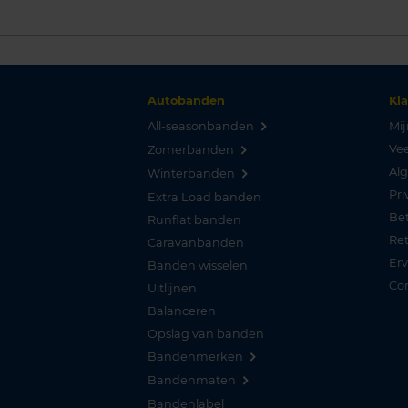
Autobanden
Kl
All-seasonbanden
Mij
Vee
Zomerbanden
Al
Winterbanden
Pri
Extra Load banden
Be
Runflat banden
Re
Caravanbanden
Er
Banden wisselen
Co
Uitlijnen
Balanceren
Opslag van banden
Bandenmerken
Bandenmaten
Bandenlabel