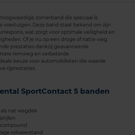
 hoogwaardige zomerband die speciaal is
e voertuigen. Deze band staat bekend om zijn
rrespons, wat zorgt voor optimale veiligheid en
digheden. Of je nu op een droge of natte weg
kende prestaties dankzij geavanceerde
ortere remweg en verbeterde
 ideale keuze voor automobilisten die waarde
e rijprestaties.
nental SportContact 5 banden
 als nat wegdek
stijlen
li-compound
 lage rolweerstand