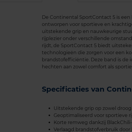
De Continental SportContact 5 is een
ontworpen voor sportieve en krachtig
uitstekende grip en nauwkeurige stuu
rijplezier onder verschillende omstan
rijdt, de SportContact 5 biedt uitste
technologieën die zorgen voor een k
brandstofefficiëntie. Deze band is de
hechten aan zowel comfort als sportiev
Specificaties van Conti
Uitstekende grip op zowel droog
Geoptimaliseerd voor sportieve rij
Korte remweg dankzij BlackChi
Verlaagd brandstofverbruik door