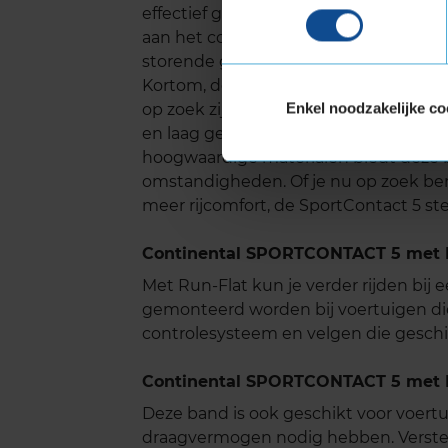
effectief gedempt, wat zorgt voor een s
aan het comfort tijdens lange ritten e
storende geluiden in de auto.
Kortom, de Continental SportContact 
Enkel noodzakelijke co
op zoek zijn naar een betrouwbare, 
en laag geluidsniveau. Dankzij de co
hoogwaardige materialen biedt deze b
omstandigheden. Of je nu op zoek ben
meer rijcomfort, de SportContact 5 stel
Continental SPORTCONTACT 5 met 
Met Run-Flat kun je verder rijden bij
gemonteerd worden bij voertuigen di
controlesysteem en velgen die geschik
Continental SPORTCONTACT 5 met E
Deze band is ook geschikt voor voer
draagvermogen nodig hebben. Verste