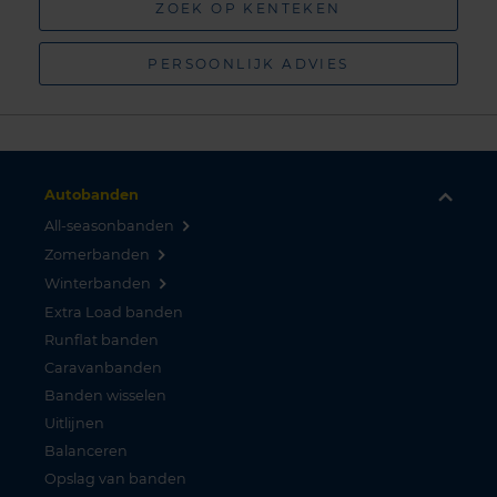
ZOEK OP KENTEKEN
PERSOONLIJK ADVIES
Autobanden
All-seasonbanden
Zomerbanden
Winterbanden
Extra Load banden
Runflat banden
Caravanbanden
Banden wisselen
Uitlijnen
Balanceren
Opslag van banden