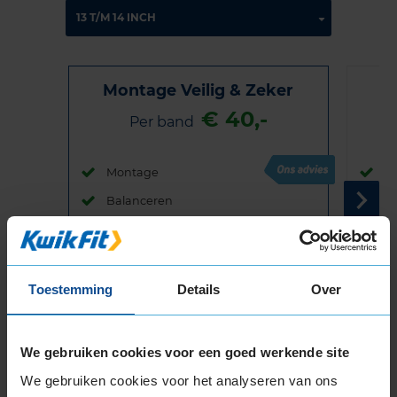
Montage Veilig & Zeker
€ 40,-
Per band
Montage
M
Balanceren
B
Ventiel of TPMS service
Ve
Stikstof
St
Bandengarantieplan
B
Toestemming
Details
Over
We gebruiken cookies voor een goed werkende site
Item
We gebruiken cookies voor het analyseren van ons
1