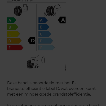
225/45R19 92 W
A
D
71
B
A
C
Deze band is beoordeeld met het EU
brandstofefficiëntie-label D, wat overeen komt
met een minder goede brandstofefficiëntie.
In de categorie grip op nat wegdek is deze band