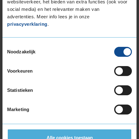
websiteverkeer, het bieden van extra functies (ook voor
of
social media) en het relevanter maken van
3
advertenties. Meer info lees je in onze
privacyverklaring
.
Beschikbare bandenmaten
Toestemmingsselectie
17-inch banden
Noodzakelijk
205/45R17 88V EXTRALOAD
215/45R17 91W EXTRALOAD
Voorkeuren
215/50R17 95W EXTRALOAD
225/45R17 91V
225/45R17 91W
Statistieken
225/45R17 91W RUNFLAT
225/45R17 91Y
Marketing
225/45R17 91Y
225/50R17 94W
225/50R17 94W
225/50R17 94W RUNFLAT
Alle cookies toestaan