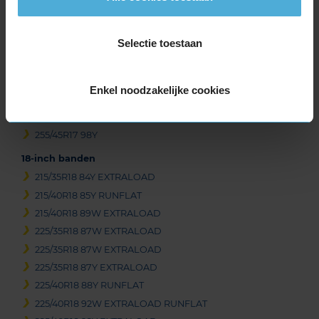
225/50R17 94Y
225/50R17 98Y EXTRALOAD
Selectie toestaan
235/45R17 94W
245/40R17 91W
245/40R17 91Y
Enkel noodzakelijke cookies
245/45R17 95W
245/45R17 95Y
255/45R17 98Y
18-inch banden
215/35R18 84Y EXTRALOAD
215/40R18 85Y RUNFLAT
215/40R18 89W EXTRALOAD
225/35R18 87W EXTRALOAD
225/35R18 87W EXTRALOAD
225/35R18 87Y EXTRALOAD
225/40R18 88Y RUNFLAT
225/40R18 92W EXTRALOAD RUNFLAT