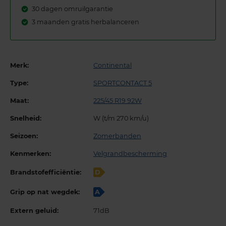
30 dagen omruilgarantie
3 maanden gratis herbalanceren
Merk:
Continental
Type:
SPORTCONTACT 5
Maat:
225/45 R19 92W
Snelheid:
W (t/m 270 km/u)
Seizoen:
Zomerbanden
Kenmerken:
Velgrandbescherming
Brandstofefficiëntie:
D
Grip op nat wegdek:
A
Extern geluid:
71dB