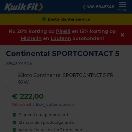
088-5945348
Menu
Achteraf betalen
Nu 20% korting op
Pirelli
en 15% korting op
Michelin
en
Laufenn
autobanden!
Continental SPORTCONTACT 5
225/45R19 92W
€
222,00
Uitverkocht:
Bekijk alternatieven
Binnen 1 uur gemonteerd
12 maanden productgarantie
Achteraf betalen of in 3 termijnen