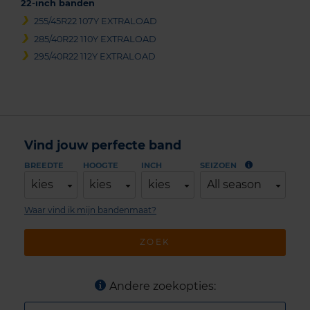
22-inch banden
255/45R22 107Y EXTRALOAD
285/40R22 110Y EXTRALOAD
295/40R22 112Y EXTRALOAD
Vind jouw perfecte band
BREEDTE
HOOGTE
INCH
SEIZOEN
kies
kies
kies
All season
Waar vind ik mijn bandenmaat?
ZOEK
Andere zoekopties: