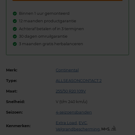
Binnen 1 uur gemonteerd
12 maanden productgarantie
Achteraf betalen of in 3 termijnen
30 dagen omruilgarantie
3 maanden gratis herbalanceren
Merk:
Continental
Type:
ALLSEASONCONTACT 2
Maat:
255/50 R20 109V
Snelheid:
V (t/m 240 km/u)
Seizoen:
4-seizoensbanden
Extra Load
,
EVC
,
Kenmerken:
Velgrandbescherming
,
,