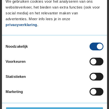
We gebruiken cookies voor het analyseren van ons
215/55R16 97V EXTRALOAD
websiteverkeer, het bieden van extra functies (ook voor
215/60R16 99V EXTRALOAD
social media) en het relevanter maken van
215/65R16 102V EXTRALOAD
advertenties. Meer info lees je in onze
215/65R16 98H
privacyverklaring
.
215/70R16 100H
225/55R16 99W EXTRALOAD
225/60R16 102W EXTRALOAD
Toestemmingsselectie
235/60R16 104V EXTRALOAD
Noodzakelijk
17-inch banden
175/65R17 87H
Voorkeuren
205/40R17 84W EXTRALOAD
205/45R17 88V EXTRALOAD
Statistieken
205/45R17 88W EXTRALOAD
205/50R17 93V EXTRALOAD
205/50R17 93W EXTRALOAD
Marketing
205/55R17 95V EXTRALOAD
205/60R17 97W EXTRALOAD
205/65R17 100H EXTRALOAD