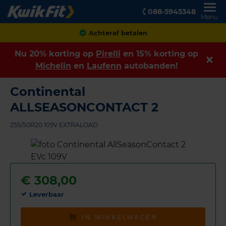
088-5945348
Menu
Achteraf betalen
Nu 20% korting op
Pirelli
en 15% korting op
Michelin
en
Laufenn
autobanden!
Continental
ALLSEASONCONTACT 2
255/50R20 109V EXTRALOAD
€
308,00
Leverbaar
IN WINKELWAGEN