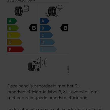
255/50R20 109 V
B
B
72
B
A
C
Deze band is beoordeeld met het EU
brandstofefficiëntie-label B, wat overeen komt
met een zeer goede brandstofefficiëntie.
In de categorie grip op nat wegdek is deze band