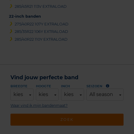
285/45R21 113V EXTRALOAD
22-inch banden
275/40R22 107Y EXTRALOAD
285/35R22 106Y EXTRALOAD
285/40R22 110Y EXTRALOAD
Vind jouw perfecte band
BREEDTE
HOOGTE
INCH
SEIZOEN
kies
kies
kies
All season
Waar vind ik mijn bandenmaat?
ZOEK