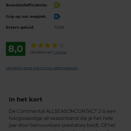
Brandstofefficiëntie:
B
Grip op nat wegdek:
B
Extern geluid:
72dB
8,0
Op basis van
1 review
Vergelijk deze band met alternatieven
In het kort
De Continental ALLSEASONCONTACT 2 is een
hoogwaardige all seasonband die je het hele
jaar door betrouwbare prestaties biedt. Of het