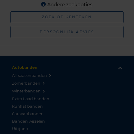
Andere zoekopties:
ZOEK OP KENTEKEN
PERSOONLIJK ADVIES
Autobanden
All-seasonbanden
Zomerbanden
Winterbanden
Extra Load banden
Runflat banden
Caravanbanden
Banden wisselen
Uitlijnen