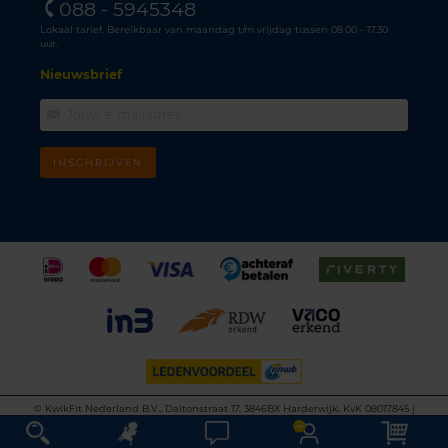
088 - 5945348
Lokaal tarief. Bereikbaar van maandag t/m vrijdag tussen 08.00 - 17.30
uur.
Nieuwsbrief
INSCHRIJVEN
©
KwikFit Nederland B.V., Daltonstraat 17, 3846BX Harderwijk, KvK 08017845 |
Algemene voorwaarden
•
Privacyverklaring
•
Cookiebeleid
•
Disclaimer
This site is protected by reCAPTCHA and the Google
Privacy Policy
and
Terms of