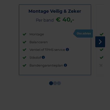
Montage Veilig & Zeker
€ 40,-
Per band
Montage
M
Balanceren
B
Ventiel of TPMS service
Ve
Stikstof
St
Bandengarantieplan
B
Item
1
of
3