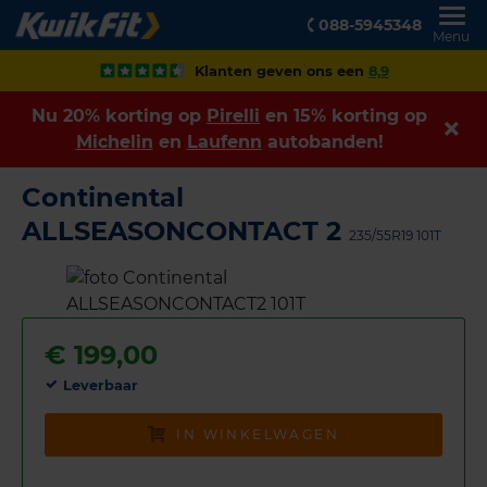
088-5945348
Menu
Klanten geven ons een
8,9
Nu 20% korting op
Pirelli
en 15% korting op
Michelin
en
Laufenn
autobanden!
Continental
ALLSEASONCONTACT 2
235/55R19 101T
€
199,00
Leverbaar
IN WINKELWAGEN