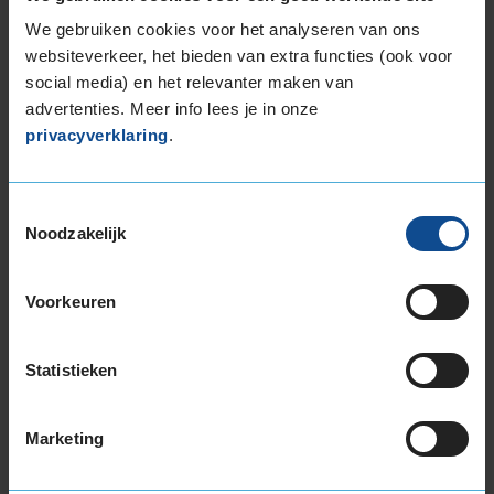
215/45R16 90V EXTRALOAD
We gebruiken cookies voor het analyseren van ons
websiteverkeer, het bieden van extra functies (ook voor
215/55R16 97V EXTRALOAD
social media) en het relevanter maken van
215/60R16 99V EXTRALOAD
advertenties. Meer info lees je in onze
215/65R16 102V EXTRALOAD
privacyverklaring
.
215/65R16 98H
215/70R16 100H
225/55R16 99W EXTRALOAD
Toestemmingsselectie
225/60R16 102W EXTRALOAD
Noodzakelijk
235/60R16 104V EXTRALOAD
17-inch banden
Voorkeuren
175/65R17 87H
205/40R17 84W EXTRALOAD
Statistieken
205/45R17 88V EXTRALOAD
205/45R17 88W EXTRALOAD
205/50R17 93V EXTRALOAD
Marketing
205/50R17 93W EXTRALOAD
205/55R17 95V EXTRALOAD