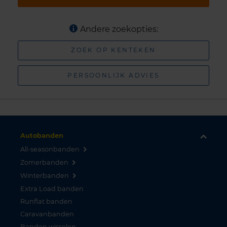
Andere zoekopties:
ZOEK OP KENTEKEN
PERSOONLIJK ADVIES
Autobanden
All-seasonbanden
Zomerbanden
Winterbanden
Extra Load banden
Runflat banden
Caravanbanden
Banden wisselen