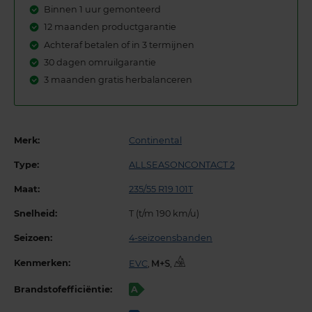
Binnen 1 uur gemonteerd
12 maanden productgarantie
Achteraf betalen of in 3 termijnen
30 dagen omruilgarantie
3 maanden gratis herbalanceren
Merk:
Continental
Type:
ALLSEASONCONTACT 2
Maat:
235/55 R19 101T
Snelheid:
T (t/m 190 km/u)
Seizoen:
4-seizoensbanden
Kenmerken:
EVC
,
,
Brandstofefficiëntie:
A