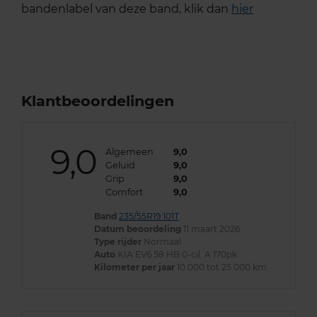
bandenlabel van deze band, klik dan
hier
Klantbeoordelingen
9,0
Algemeen
9,0
Geluid
9,0
Grip
9,0
Comfort
9,0
Band
235/55R19 101T
Datum beoordeling
11 maart 2026
Type rijder
Normaal
Auto
KIA EV6 58 HB 0-cil. A 170pk
Kilometer per jaar
10.000 tot 25.000 km