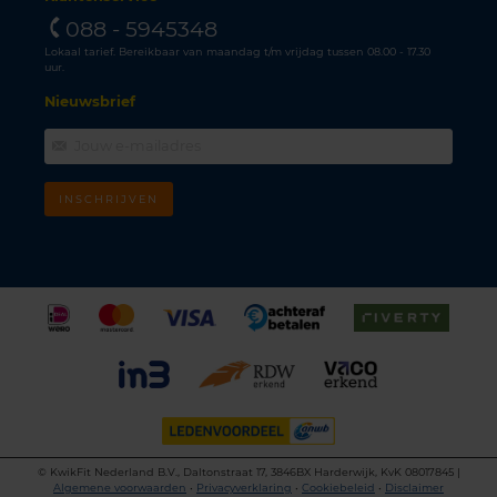
088 - 5945348
Lokaal tarief. Bereikbaar van maandag t/m vrijdag tussen 08.00 - 17.30
uur.
Nieuwsbrief
INSCHRIJVEN
©
KwikFit Nederland B.V., Daltonstraat 17, 3846BX Harderwijk, KvK 08017845 |
Algemene voorwaarden
•
Privacyverklaring
•
Cookiebeleid
•
Disclaimer