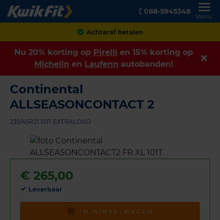
088-5945348
Menu
Achteraf betalen
Nu 20% korting op
Pirelli
en 15% korting op
Michelin
en
Laufenn
autobanden!
Continental
ALLSEASONCONTACT 2
235/45R21 101T EXTRALOAD
€
265,00
Leverbaar
IN WINKELWAGEN