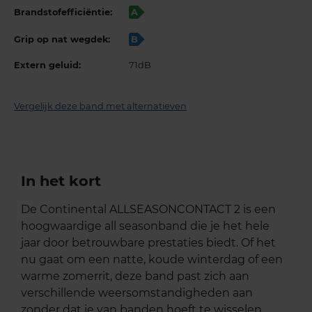
Brandstofefficiëntie:
A
Grip op nat wegdek:
B
Extern geluid:
71dB
Vergelijk deze band met alternatieven
In het kort
De Continental ALLSEASONCONTACT 2 is een
hoogwaardige all seasonband die je het hele
jaar door betrouwbare prestaties biedt. Of het
nu gaat om een natte, koude winterdag of een
warme zomerrit, deze band past zich aan
verschillende weersomstandigheden aan
zonder dat je van banden hoeft te wisselen.