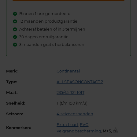
Binnen 1 uur gemonteerd
12 maanden productgarantie
Achteraf betalen of in 3 termijnen
30 dagen omruilgarantie
3 maanden gratis herbalanceren
Merk:
Continental
Type:
ALLSEASONCONTACT 2
Maat:
235/45 R21 101T
Snelheid:
T (t/m 190 km/u)
Seizoen:
4-seizoensbanden
Extra Load
,
EVC
,
Kenmerken:
Velgrandbescherming
,
,