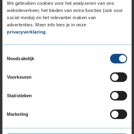
We gebruiken cookies voor het analyseren van ons
205/65R17 100H EXTRALOAD
websiteverkeer, het bieden van extra functies (ook voor
215/40R17 87V EXTRALOAD
social media) en het relevanter maken van
215/40R17 87Y EXTRALOAD
advertenties. Meer info lees je in onze
215/45R17 91W EXTRALOAD
privacyverklaring
.
215/50R17 95W EXTRALOAD
215/55R17 94V
215/55R17 94V
Toestemmingsselectie
215/55R17 94V
Noodzakelijk
215/55R17 98V EXTRALOAD
215/55R17 98W EXTRALOAD
Voorkeuren
215/60R17 100V EXTRALOAD
215/60R17 96H
Statistieken
215/65R17 103V EXTRALOAD
225/45R17 94V EXTRALOAD
225/45R17 94W EXTRALOAD
Marketing
225/45R17 94W EXTRALOAD RUNFLAT
225/45R17 94Y EXTRALOAD