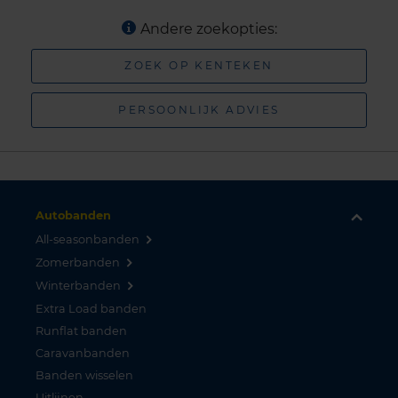
Andere zoekopties:
ZOEK OP KENTEKEN
PERSOONLIJK ADVIES
Autobanden
All-seasonbanden
Zomerbanden
Winterbanden
Extra Load banden
Runflat banden
Caravanbanden
Banden wisselen
Uitlijnen