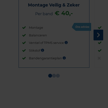
Montage Veilig & Zeker
€ 40,-
Per band
Montage
M
Balanceren
B
Ventiel of TPMS service
Ve
Stikstof
St
Bandengarantieplan
B
Item
1
of
3