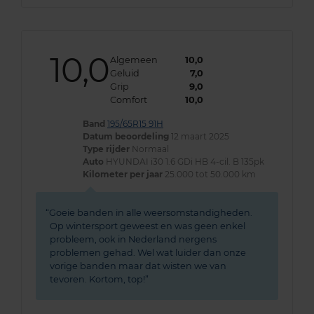
10,0
Algemeen
10,0
Geluid
7,0
Grip
9,0
Comfort
10,0
Band
195/65R15 91H
Datum beoordeling
12 maart 2025
Type rijder
Normaal
Auto
HYUNDAI i30 1.6 GDi HB 4-cil. B 135pk
Kilometer per jaar
25.000 tot 50.000 km
Goeie banden in alle weersomstandigheden.
Op wintersport geweest en was geen enkel
probleem, ook in Nederland nergens
problemen gehad. Wel wat luider dan onze
vorige banden maar dat wisten we van
tevoren. Kortom, top!