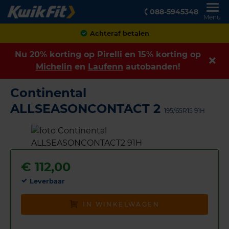
088-5945348
Menu
Klanten geven ons een
8,9
Nu 20% korting op
Pirelli
en 15% korting op
Michelin
en
Laufenn
autobanden!
Continental
ALLSEASONCONTACT 2
195/65R15 91H
€
112,00
Leverbaar
IN WINKELWAGEN