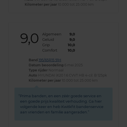
Kilometer per jaar
10.000 tot 25.000 km
9,0
Algemeen
9,0
Geluid
9,0
Grip
10,0
Comfort
10,0
Band
195/65R15 91H
Datum beoordeling
6 mei 2025
Type rijder
Normaal
Auto
HYUNDAI iX20 1.6 CVVT HB 4-cil. B 125pk
Kilometer per jaar
10.000 tot 25.000 km
Prima banden, en een zéér goede service en
een goede prijs kwaliteit verhouding. Ga hier
volgende keer en heb Kwitkfit bandenservice
aan vrienden en familie aangeraden.