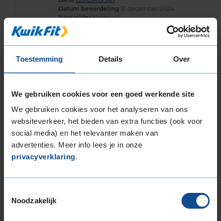
Datum beoordeling
31 december 2024
Type rijder
Normaal
Auto
HYUNDAI i30 1.6 GDi HB 4-cil. B 135pk
Kilometer per jaar
25.000 tot 50.000 km
Toestemming
Details
Over
Rijd hoe een band moet rijden
We gebruiken cookies voor een goed werkende site
We gebruiken cookies voor het analyseren van ons
websiteverkeer, het bieden van extra functies (ook voor
9,0
Algemeen
9,0
social media) en het relevanter maken van
Geluid
7,0
advertenties. Meer info lees je in onze
Grip
10,0
privacyverklaring
.
Comfort
9,0
Band
195/65R15 91H
Datum beoordeling
21 december 2024
Toestemmingsselectie
Type rijder
Sportief
Noodzakelijk
Auto
TOYOTA Auris Touring Sports 1.8 Hybrid CM
4-cil. F 136pk
Kilometer per jaar
50.000 km of meer