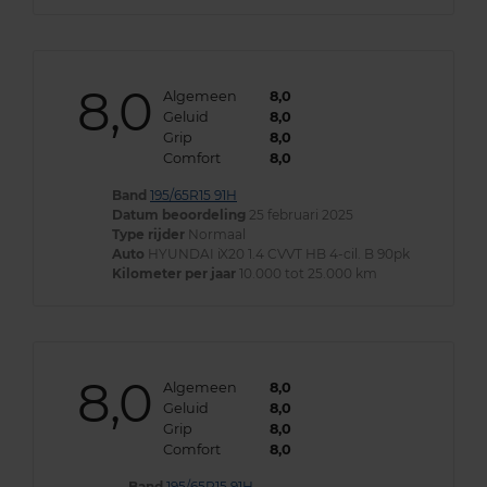
8,0
Algemeen
8,0
Geluid
8,0
Grip
8,0
Comfort
8,0
Band
195/65R15 91H
Datum beoordeling
25 februari 2025
Type rijder
Normaal
Auto
HYUNDAI iX20 1.4 CVVT HB 4-cil. B 90pk
Kilometer per jaar
10.000 tot 25.000 km
8,0
Algemeen
8,0
Geluid
8,0
Grip
8,0
Comfort
8,0
Band
195/65R15 91H