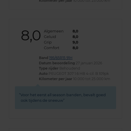
Kilometer per jaar
10.000 tot 25.000 km
8,0
Algemeen
8,0
Geluid
8,0
Grip
9,0
Comfort
8,0
Band
195/65R15 91H
Datum beoordeling
27 januari 2026
Type rijder
Behoudend
Auto
PEUGEOT 307 1.6 HB 4-cil. B 109pk
Kilometer per jaar
10.000 tot 25.000 km
Voor het eerst all season banden, bevalt goed
ook tijdens de sneeuw