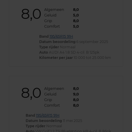
8,0
Algemeen
8,0
Geluid
5,0
Grip
8,0
Comfort
5,0
Band
195/65R15 91H
Datum beoordeling
6 september 2025
Type rijder
Normaal
Auto
AUDI A4 1.8 SD 4-cil. B 125pk
Kilometer per jaar
10.000 tot 25.000 km
8,0
Algemeen
8,0
Geluid
9,0
Grip
8,0
Comfort
8,0
Band
195/65R15 91H
Datum beoordeling
11 mei 2025
Type rijder
Normaal
Auto
VW Golf 1.2 TSi BlueMotion HB 4-cil. B 86pk