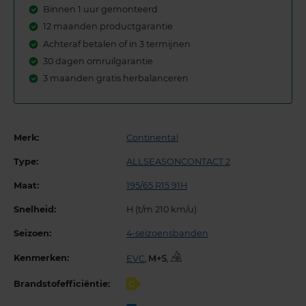
Binnen 1 uur gemonteerd
12 maanden productgarantie
Achteraf betalen of in 3 termijnen
30 dagen omruilgarantie
3 maanden gratis herbalanceren
Merk:
Continental
Type:
ALLSEASONCONTACT 2
Maat:
195/65 R15 91H
Snelheid:
H (t/m 210 km/u)
Seizoen:
4-seizoensbanden
Kenmerken:
EVC
,
,
Brandstofefficiëntie:
C