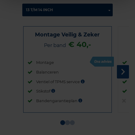
Montage Veilig & Zeker
€ 40,-
Per band
Montage
M
Balanceren
B
Ventiel of TPMS service
Ve
Stikstof
St
Bandengarantieplan
B
Item