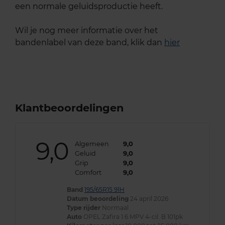
een normale geluidsproductie heeft.
Wil je nog meer informatie over het
bandenlabel van deze band, klik dan
hier
Klantbeoordelingen
9,0
Algemeen
9,0
Geluid
9,0
Grip
9,0
Comfort
9,0
Band
195/65R15 91H
Datum beoordeling
24 april 2026
Type rijder
Normaal
Auto
OPEL Zafira 1.6 MPV 4-cil. B 101pk