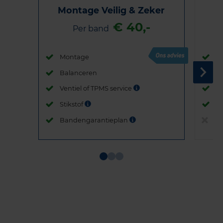
Montage Veilig & Zeker
€ 40,-
Per band
Montage
M
Balanceren
B
Ventiel of TPMS service
Ve
Stikstof
St
Bandengarantieplan
B
Item
1
of
3