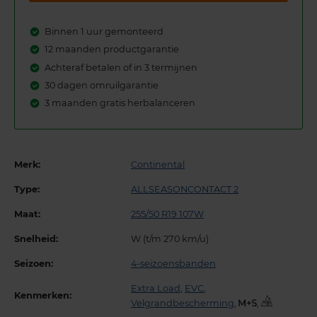
Binnen 1 uur gemonteerd
12 maanden productgarantie
Achteraf betalen of in 3 termijnen
30 dagen omruilgarantie
3 maanden gratis herbalanceren
Merk:
Continental
Type:
ALLSEASONCONTACT 2
Maat:
255/50 R19 107W
Snelheid:
W (t/m 270 km/u)
Seizoen:
4-seizoensbanden
Extra Load
,
EVC
,
Kenmerken:
Velgrandbescherming
,
,