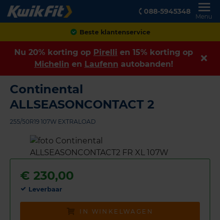
088-5945348
Menu
Achteraf betalen
Nu 20% korting op
Pirelli
en 15% korting op
Michelin
en
Laufenn
autobanden!
Continental
ALLSEASONCONTACT 2
255/50R19 107W EXTRALOAD
€
230,00
Leverbaar
IN WINKELWAGEN