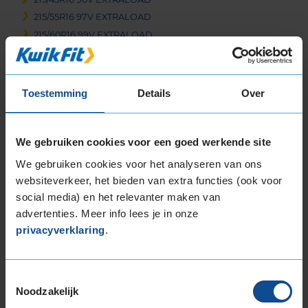
215/55R16 97V EXTRALOAD
215/60R16 99V EXTRALOAD
215/65R16 102V EXTRALOAD
215/65R16 98H
215/70R16 100H
Toestemming
Details
Over
225/55R16 99W EXTRALOAD
225/60R16 102W EXTRALOAD
235/60R16 104V EXTRALOAD
We gebruiken cookies voor een goed werkende site
17-inch banden
We gebruiken cookies voor het analyseren van ons
websiteverkeer, het bieden van extra functies (ook voor
175/65R17 87H
social media) en het relevanter maken van
205/40R17 84W EXTRALOAD
advertenties. Meer info lees je in onze
205/45R17 88V EXTRALOAD
privacyverklaring
.
205/45R17 88W EXTRALOAD
205/50R17 93V EXTRALOAD
205/50R17 93W EXTRALOAD
Toestemmingsselectie
205/55R17 95V EXTRALOAD
Noodzakelijk
205/60R17 97W EXTRALOAD