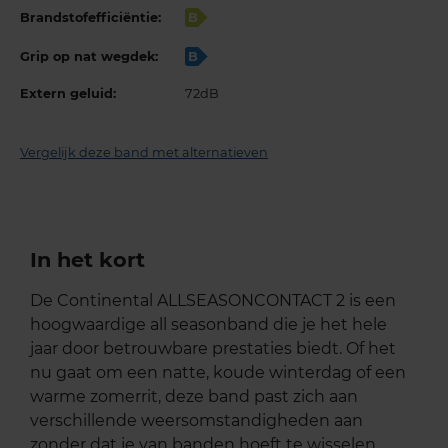
Brandstofefficiëntie:
B
Grip op nat wegdek:
B
Extern geluid:
72dB
Vergelijk deze band met alternatieven
In het kort
De Continental ALLSEASONCONTACT 2 is een
hoogwaardige all seasonband die je het hele
jaar door betrouwbare prestaties biedt. Of het
nu gaat om een natte, koude winterdag of een
warme zomerrit, deze band past zich aan
verschillende weersomstandigheden aan
zonder dat je van banden hoeft te wisselen.