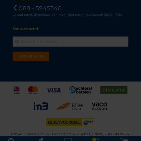
088 - 5945348
Lokaal tarief. Bereikbaar van maandag t/m vrijdag tussen 08.00 - 17.30
uur.
Nieuwsbrief
INSCHRIJVEN
©
KwikFit Nederland B.V., Daltonstraat 17, 3846BX Harderwijk, KvK 08017845 |
Algemene voorwaarden
•
Privacyverklaring
•
Cookiebeleid
•
Disclaimer