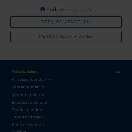
Andere zoekopties:
ZOEK OP KENTEKEN
PERSOONLIJK ADVIES
Autobanden
All-seasonbanden
Zomerbanden
Winterbanden
Extra Load banden
Runflat banden
Caravanbanden
Banden wisselen
Uitlijnen