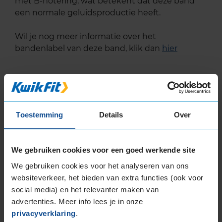
met B-notering, wat betekent dat deze band
een normale geluidsproductie heeft.
Wil je nog meer informatie over het
bandenlabel van deze band, klik dan
hier
Klantbeoordelingen
Toestemming
Details
Over
8,0
Algemeen
8,0
We gebruiken cookies voor een goed werkende site
Geluid
7,0
We gebruiken cookies voor het analyseren van ons
Grip
8,0
Comfort
8,0
websiteverkeer, het bieden van extra functies (ook voor
social media) en het relevanter maken van
Band
225/35R19 88Y EXTRALOAD RUNFLAT
advertenties. Meer info lees je in onze
Datum beoordeling
29 juli 2023
Type rijder
Normaal
privacyverklaring
.
Auto
MINI Mini Clubman 1.5 One CM 3-cil. B 102pk