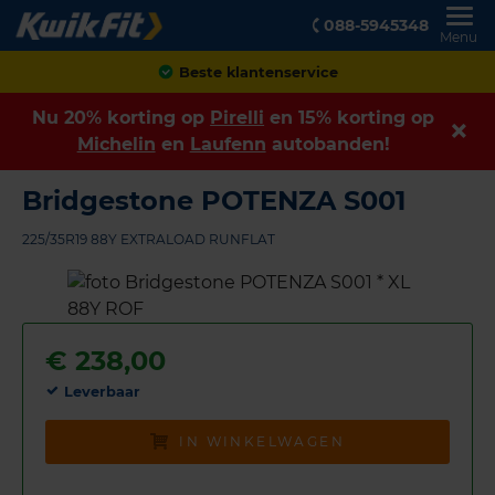
088-5945348
Menu
Achteraf betalen
Nu 20% korting op
Pirelli
en 15% korting op
Michelin
en
Laufenn
autobanden!
Bridgestone POTENZA S001
225/35R19 88Y EXTRALOAD RUNFLAT
€
238,00
Leverbaar
IN WINKELWAGEN