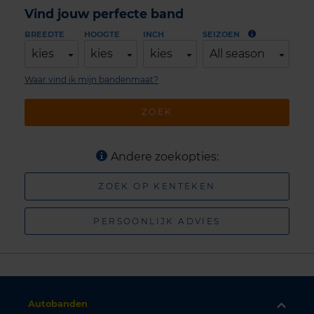
Vind jouw perfecte band
BREEDTE
HOOGTE
INCH
SEIZOEN
kies
kies
kies
All season
Waar vind ik mijn bandenmaat?
ZOEK
Andere zoekopties:
ZOEK OP KENTEKEN
PERSOONLIJK ADVIES
Autobanden