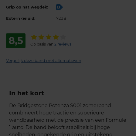
Grip op nat wegdek:
B
Extern geluid:
72dB
8,5
Op basis van
2 reviews
Vergelijk deze band met alternatieven
In het kort
De Bridgestone Potenza S001 zomerband
combineert hoge tractie en superieure
wendbaarheid met de precisie van een Formule
1 auto. De band belooft stabiliteit bij hoge
snelheden, ongekende grip en uitstekend