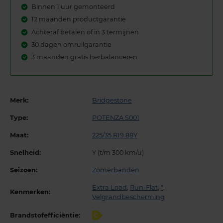
Binnen 1 uur gemonteerd
12 maanden productgarantie
Achteraf betalen of in 3 termijnen
30 dagen omruilgarantie
3 maanden gratis herbalanceren
Merk:
Bridgestone
Type:
POTENZA S001
Maat:
225/35 R19 88Y
Snelheid:
Y (t/m 300 km/u)
Seizoen:
Zomerbanden
Extra Load
,
Run-Flat
,
*
,
Kenmerken:
Velgrandbescherming
Brandstofefficiëntie:
C