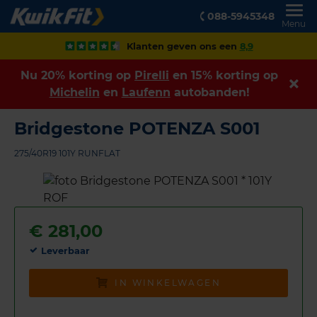
088-5945348
Menu
Klanten geven ons een
8,9
Nu 20% korting op
Pirelli
en 15% korting op
Michelin
en
Laufenn
autobanden!
Bridgestone POTENZA S001
275/40R19 101Y RUNFLAT
€
281,00
Leverbaar
IN WINKELWAGEN