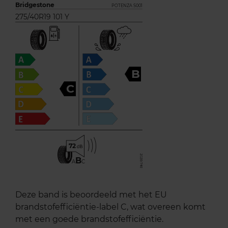
Bridgestone
POTENZA S001
275/40R19 101 Y
B
C
72
B
A
C
Deze band is beoordeeld met het EU
brandstofefficiëntie-label C, wat overeen komt
met een goede brandstofefficiëntie.