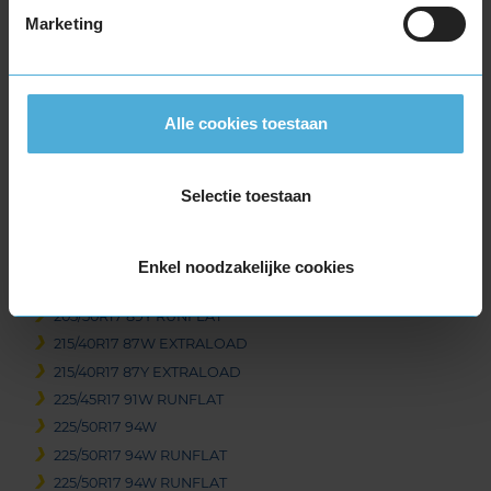
Item
Marketing
1
of
3
Alle cookies toestaan
Beschikbare bandenmaten
Selectie toestaan
17-inch banden
205/45R17 84W
205/50R17 89W RUNFLAT
Enkel noodzakelijke cookies
205/50R17 89Y
205/50R17 89Y RUNFLAT
215/40R17 87W EXTRALOAD
215/40R17 87Y EXTRALOAD
225/45R17 91W RUNFLAT
225/50R17 94W
225/50R17 94W RUNFLAT
225/50R17 94W RUNFLAT