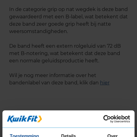
In de categorie grip op nat wegdek is deze band
gewaardeerd met een B-label, wat betekent dat
deze band zeer goede grip heeft bij natte
weersomstandigheden.
De band heeft een extern rolgeluid van 72 dB
met B-notering, wat betekent dat deze band
een normale geluidsproductie heeft.
Wil je nog meer informatie over het
bandenlabel van deze band, klik dan
hier
Bandenmontagepakketten
Kies je
bandenmaat omvang (inch)
Toestemming
Details
Over