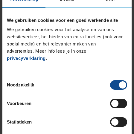
We gebruiken cookies voor een goed werkende site
We gebruiken cookies voor het analyseren van ons
websiteverkeer, het bieden van extra functies (ook voor
Montage Veilig & Zeker
social media) en het relevanter maken van
€ 40,-
Per band
advertenties. Meer info lees je in onze
privacyverklaring
.
Montage
M
Balanceren
B
Toestemmingsselectie
Noodzakelijk
Ventiel of TPMS service
Ve
Stikstof
St
Voorkeuren
Bandengarantieplan
B
Statistieken