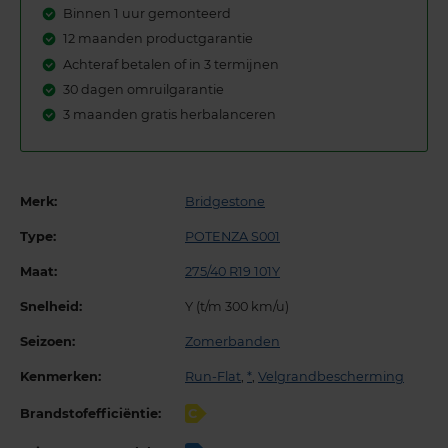
Binnen 1 uur gemonteerd
12 maanden productgarantie
Achteraf betalen of in 3 termijnen
30 dagen omruilgarantie
3 maanden gratis herbalanceren
Merk:
Bridgestone
Type:
POTENZA S001
Maat:
275/40 R19 101Y
Snelheid:
Y (t/m 300 km/u)
Seizoen:
Zomerbanden
Kenmerken:
Run-Flat
,
*
,
Velgrandbescherming
Brandstofefficiëntie:
C