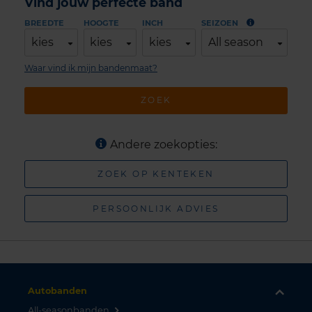
Vind jouw perfecte band
BREEDTE
HOOGTE
INCH
SEIZOEN
kies
kies
kies
All season
Waar vind ik mijn bandenmaat?
ZOEK
Andere zoekopties:
ZOEK OP KENTEKEN
PERSOONLIJK ADVIES
Autobanden
All-seasonbanden