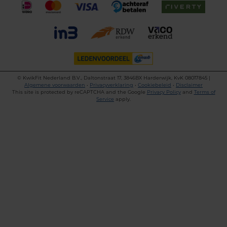
©
KwikFit Nederland B.V., Daltonstraat 17, 3846BX Harderwijk, KvK 08017845 |
Algemene voorwaarden
•
Privacyverklaring
•
Cookiebeleid
•
Disclaimer
This site is protected by reCAPTCHA and the Google
Privacy Policy
and
Terms of
Service
apply.