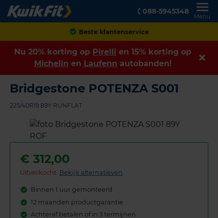
088-5945348
Menu
Achteraf betalen
Nu 20% korting op
Pirelli
en 15% korting op
Michelin
en
Laufenn
autobanden!
Bridgestone POTENZA S001
225/40R19 89Y RUNFLAT
€
312,00
Uitverkocht:
Bekijk alternatieven
Binnen 1 uur gemonteerd
12 maanden productgarantie
Achteraf betalen of in 3 termijnen