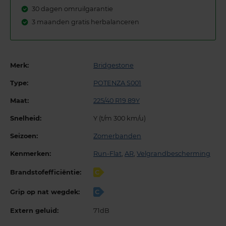
30 dagen omruilgarantie
3 maanden gratis herbalanceren
Merk:
Bridgestone
Type:
POTENZA S001
Maat:
225/40 R19 89Y
Snelheid:
Y (t/m 300 km/u)
Seizoen:
Zomerbanden
Kenmerken:
Run-Flat
,
AR
,
Velgrandbescherming
Brandstofefficiëntie:
C
Grip op nat wegdek:
C
Extern geluid:
71dB