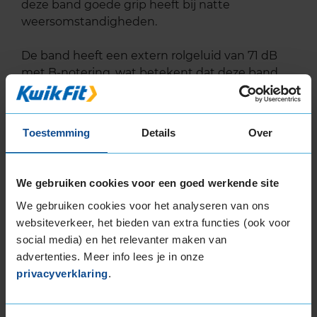
deze band goede grip heeft bij natte
weersomstandigheden.
De band heeft een extern rolgeluid van 71 dB
met B-notering, wat betekent dat deze band
een normale geluidsproductie heeft.
Wil je nog meer informatie over het
Toestemming
Details
Over
bandenlabel van deze band, klik dan
hier
We gebruiken cookies voor een goed werkende site
We gebruiken cookies voor het analyseren van ons
websiteverkeer, het bieden van extra functies (ook voor
Bandenmontagepakketten
Kies je
social media) en het relevanter maken van
advertenties. Meer info lees je in onze
bandenmaat omvang (inch)
privacyverklaring
.