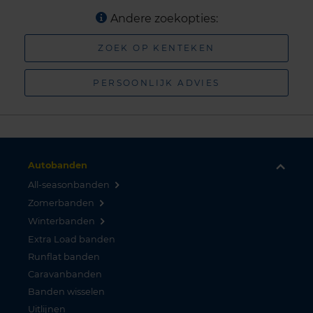
Andere zoekopties:
ZOEK OP KENTEKEN
PERSOONLIJK ADVIES
Autobanden
All-seasonbanden
Zomerbanden
Winterbanden
Extra Load banden
Runflat banden
Caravanbanden
Banden wisselen
Uitlijnen