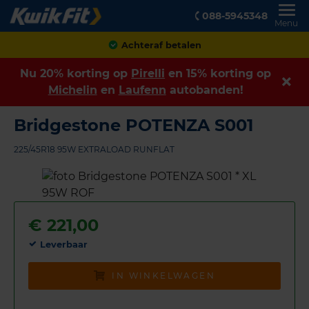
088-5945348
Menu
Achteraf betalen
Nu 20% korting op
Pirelli
en 15% korting op
Michelin
en
Laufenn
autobanden!
Bridgestone POTENZA S001
225/45R18 95W EXTRALOAD RUNFLAT
€
221,00
Leverbaar
IN WINKELWAGEN