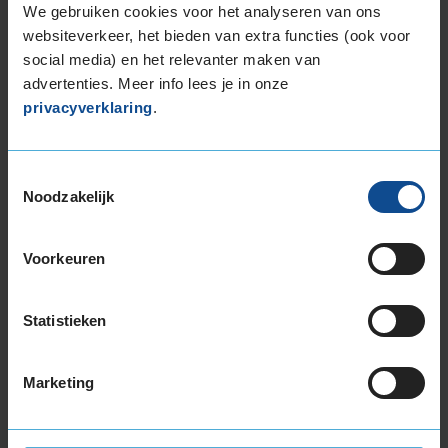
We gebruiken cookies voor het analyseren van ons
een normale geluidsproductie heeft.
websiteverkeer, het bieden van extra functies (ook voor
social media) en het relevanter maken van
Wil je nog meer informatie over het
advertenties. Meer info lees je in onze
bandenlabel van deze band, klik dan
hier
privacyverklaring
.
Toestemmingsselectie
Noodzakelijk
Bandenmontagepakketten
Kies je
Voorkeuren
bandenmaat omvang (inch)
Statistieken
Marketing
Montage Veilig & Zeker
€ 40,-
Per band