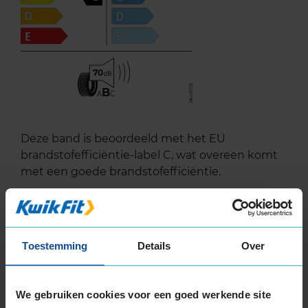
70
B
A
C
Deze band is beoordeeld met het EU
brandstofefficiëntie-label C, wat overeen komt
met een goede brandstofefficiëntie.
In de categorie grip op nat wegdek is deze band
gewaardeerd met een B-label, wat betekent dat
deze band zeer goede grip heeft bij natte
Toestemming
Details
Over
weersomstandigheden.
De band heeft een extern rolgeluid van 70 dB
We gebruiken cookies voor een goed werkende site
met B-notering, wat betekent dat deze band