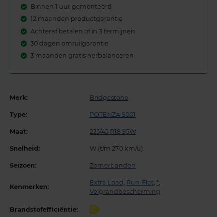
Binnen 1 uur gemonteerd
12 maanden productgarantie
Achteraf betalen of in 3 termijnen
30 dagen omruilgarantie
3 maanden gratis herbalanceren
Merk:
Bridgestone
Type:
POTENZA S001
Maat:
225/45 R18 95W
Snelheid:
W (t/m 270 km/u)
Seizoen:
Zomerbanden
Extra Load
,
Run-Flat
,
*
,
Kenmerken:
Velgrandbescherming
Brandstofefficiëntie:
C