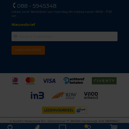
088 - 5945348
Lokaal tarief. Bereikbaar van maandag t/m vrijdag tussen 08.00 - 17.30
uur.
Nieuwsbrief
INSCHRIJVEN
©
KwikFit Nederland B.V., Daltonstraat 17, 3846BX Harderwijk, KvK 08017845 |
Algemene voorwaarden
•
Privacyverklaring
•
Cookiebeleid
•
Disclaimer