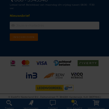
Lokaal tarief. Bereikbaar van maandag t/m vrijdag tussen 08.00 - 17.30
uur.
Nieuwsbrief
INSCHRIJVEN
©
KwikFit Nederland B.V., Daltonstraat 17, 3846BX Harderwijk, KvK 08017845 |
Algemene voorwaarden
•
Privacyverklaring
•
Cookiebeleid
•
Disclaimer
This site is protected by reCAPTCHA and the Google
Privacy Policy
and
Terms of
Service
apply.
Zoeken
Vestigingen
Contact
Mijn KwikFit
Winkelwagen