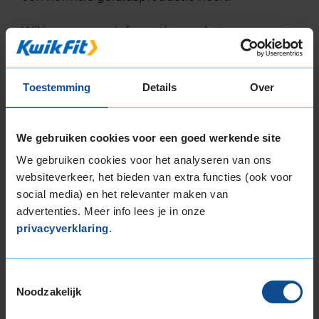
Wil je nog meer informatie over het
bandenlabel van deze band, klik dan
hier
Toestemming
Details
Over
We gebruiken cookies voor een goed werkende site
Bandenmontagepakketten
Kies je
We gebruiken cookies voor het analyseren van ons
bandenmaat omvang (inch)
websiteverkeer, het bieden van extra functies (ook voor
social media) en het relevanter maken van
advertenties. Meer info lees je in onze
privacyverklaring
.
Montage Veilig & Zeker
Toestemmingsselectie
€ 40,-
Noodzakelijk
Per band