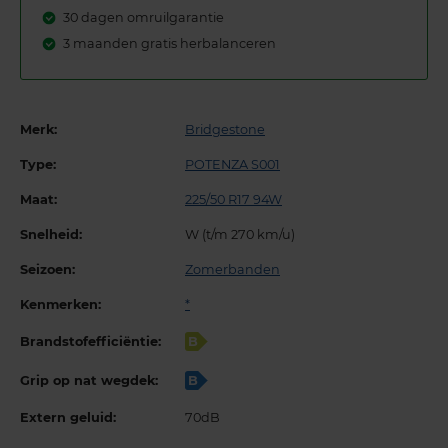
30 dagen omruilgarantie
3 maanden gratis herbalanceren
Merk:
Bridgestone
Type:
POTENZA S001
Maat:
225/50 R17 94W
Snelheid:
W (t/m 270 km/u)
Seizoen:
Zomerbanden
Kenmerken:
*
Brandstofefficiëntie:
B
Grip op nat wegdek:
B
Extern geluid:
70dB