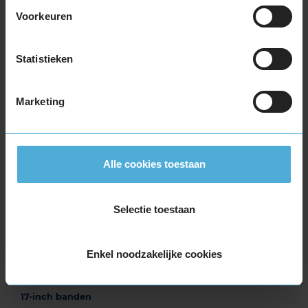
Voorkeuren
Montage
M
Balanceren
B
Statistieken
Ventiel of TPMS service
Ve
Stikstof
St
Marketing
Bandengarantieplan
B
Alle cookies toestaan
Item
1
of
Selectie toestaan
3
Enkel noodzakelijke cookies
Beschikbare bandenmaten
17-inch banden