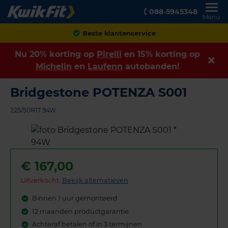
088-5945348
Menu
Achteraf betalen
Nu 20% korting op
Pirelli
en 15% korting op
Michelin
en
Laufenn
autobanden!
Bridgestone POTENZA S001
225/50R17 94W
€
167,00
Uitverkocht:
Bekijk alternatieven
Binnen 1 uur gemonteerd
12 maanden productgarantie
Achteraf betalen of in 3 termijnen