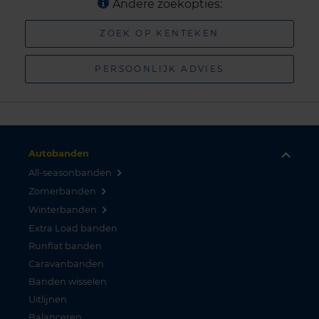
Andere zoekopties:
ZOEK OP KENTEKEN
PERSOONLIJK ADVIES
Autobanden
All-seasonbanden
Zomerbanden
Winterbanden
Extra Load banden
Runflat banden
Caravanbanden
Banden wisselen
Uitlijnen
Balanceren