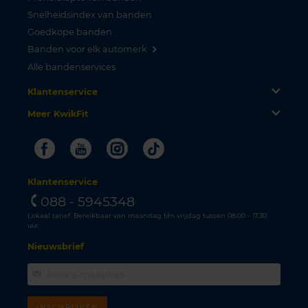
Snelheidsindex van banden
Goedkope banden
Banden voor elk automerk
Alle bandenservices
Klantenservice
Meer KwikFit
Facebook
Youtube
Instagram
Tiktok
Klantenservice
088 - 5945348
Lokaal tarief. Bereikbaar van maandag t/m vrijdag tussen 08.00 - 17.30
uur.
Nieuwsbrief
INSCHRIJVEN