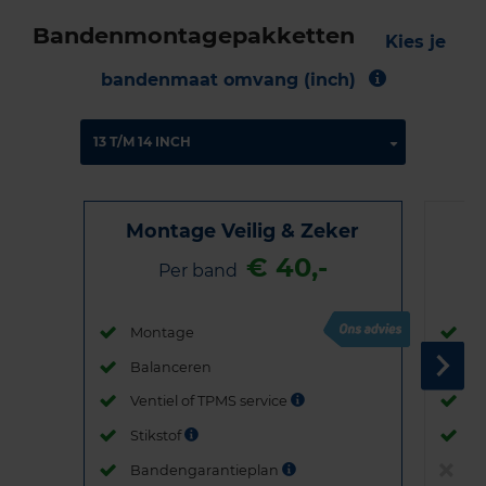
Bandenmontagepakketten
Kies je
bandenmaat omvang (inch)
Montage Veilig & Zeker
€ 40,-
Per band
Montage
M
Balanceren
B
Ventiel of TPMS service
Ve
Stikstof
St
Bandengarantieplan
B