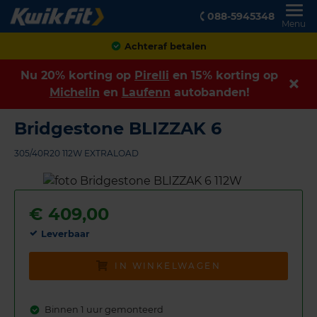
088-5945348
Menu
Achteraf betalen
Nu 20% korting op
Pirelli
en 15% korting op
Michelin
en
Laufenn
autobanden!
Bridgestone BLIZZAK 6
305/40R20 112W EXTRALOAD
€
409,00
Leverbaar
IN WINKELWAGEN
Binnen 1 uur gemonteerd