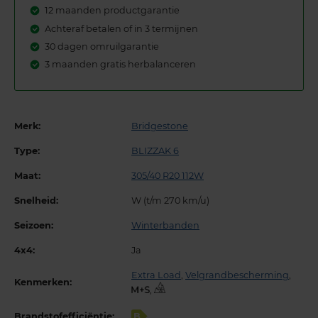
12 maanden productgarantie
Achteraf betalen of in 3 termijnen
30 dagen omruilgarantie
3 maanden gratis herbalanceren
Merk:
Bridgestone
Type:
BLIZZAK 6
Maat:
305/40 R20 112W
Snelheid:
W (t/m 270 km/u)
Seizoen:
Winterbanden
4x4:
Ja
Extra Load
,
Velgrandbescherming
,
Kenmerken:
,
Brandstofefficiëntie:
B