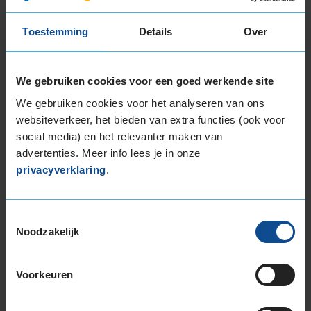
205/40R17 84V EXTRALOAD
205/45R17 88V EXTRALOAD
Toestemming
Details
Over
205/50R17 93V EXTRALOAD
205/55R17 95V EXTRALOAD
205/60R17 93V
We gebruiken cookies voor een goed werkende site
215/40R17 87V EXTRALOAD
We gebruiken cookies voor het analyseren van ons
215/45R17 91V EXTRALOAD
websiteverkeer, het bieden van extra functies (ook voor
215/50R17 95V EXTRALOAD
social media) en het relevanter maken van
215/55R17 98V EXTRALOAD
advertenties. Meer info lees je in onze
215/60R17 100V EXTRALOAD
privacyverklaring
.
215/65R17 103V EXTRALOAD
225/45R17 94V EXTRALOAD
Toestemmingsselectie
225/50R17 98H EXTRALOAD
Noodzakelijk
225/50R17 98V EXTRALOAD
225/55R17 101V EXTRALOAD
Voorkeuren
225/60R17 103V EXTRALOAD
225/65R17 106V EXTRALOAD
235/45R17 97V EXTRALOAD