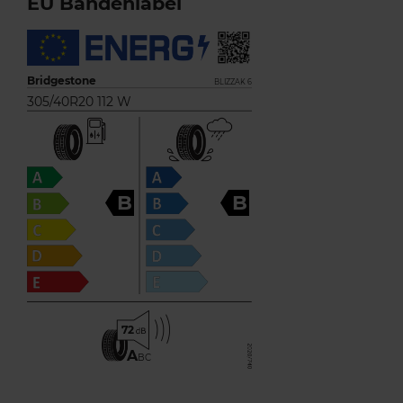
EU Bandenlabel
Bridgestone
BLIZZAK 6
305/40R20 112 W
B
B
72
A
BC