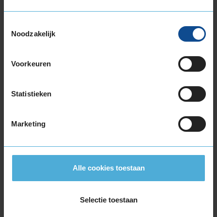
235/60R17 106V EXTRALOAD
235/65R17 108V EXTRALOAD
Toestemmingsselectie
235/65R17 108V EXTRALOAD
Noodzakelijk
245/40R17 95V EXTRALOAD
245/45R17 99V EXTRALOAD
245/55R17 106V EXTRALOAD
Voorkeuren
245/65R17 111V EXTRALOAD
255/60R17 110V EXTRALOAD
Statistieken
255/65R17 114V EXTRALOAD
265/65R17 116V EXTRALOAD
Marketing
18-inch banden
175/60R18 85V
195/60R18 96V EXTRALOAD
205/40R18 86V EXTRALOAD
Alle cookies toestaan
205/45R18 90V EXTRALOAD
205/55R18 96V EXTRALOAD
Selectie toestaan
215/40R18 89V EXTRALOAD
215/45R18 93V EXTRALOAD