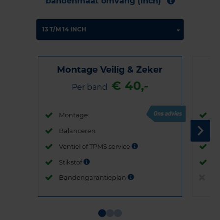
bandenmaat omvang (inch)
Montage Veilig & Zeker
€ 40,-
Per band
Montage
M
Balanceren
B
Ventiel of TPMS service
Ve
Stikstof
St
Bandengarantieplan
B