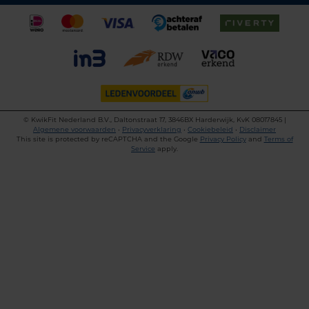
©
KwikFit Nederland B.V., Daltonstraat 17, 3846BX Harderwijk, KvK 08017845 |
Algemene voorwaarden
•
Privacyverklaring
•
Cookiebeleid
•
Disclaimer
This site is protected by reCAPTCHA and the Google
Privacy Policy
and
Terms of
Service
apply.