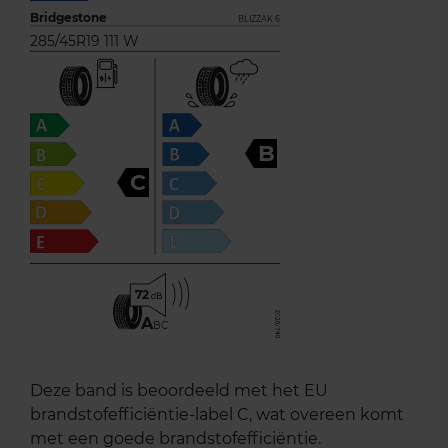
Bridgestone
BLIZZAK 6
285/45R19 111 W
B
C
72
A
BC
Deze band is beoordeeld met het EU
brandstofefficiëntie-label C, wat overeen komt
met een goede brandstofefficiëntie.