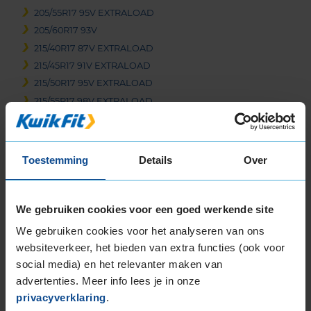
205/55R17 95V EXTRALOAD
205/60R17 93V
215/40R17 87V EXTRALOAD
215/45R17 91V EXTRALOAD
215/50R17 95V EXTRALOAD
215/55R17 98V EXTRALOAD
215/60R17 100V EXTRALOAD
215/65R17 103V EXTRALOAD
225/45R17 94V EXTRALOAD
Toestemming
Details
Over
225/50R17 98H EXTRALOAD
225/50R17 98V EXTRALOAD
225/55R17 101V EXTRALOAD
We gebruiken cookies voor een goed werkende site
225/60R17 103V EXTRALOAD
We gebruiken cookies voor het analyseren van ons
225/65R17 106V EXTRALOAD
websiteverkeer, het bieden van extra functies (ook voor
235/45R17 97V EXTRALOAD
social media) en het relevanter maken van
235/50R17 100V EXTRALOAD
advertenties. Meer info lees je in onze
235/55R17 103V EXTRALOAD
privacyverklaring
.