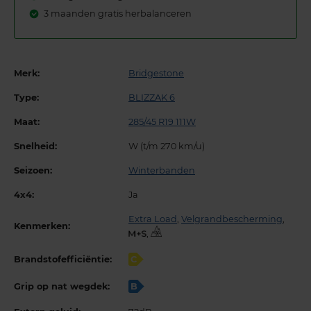
3 maanden gratis herbalanceren
Merk:
Bridgestone
Type:
BLIZZAK 6
Maat:
285/45 R19 111W
Snelheid:
W (t/m 270 km/u)
Seizoen:
Winterbanden
4x4:
Ja
Extra Load
,
Velgrandbescherming
,
Kenmerken:
,
Brandstofefficiëntie:
C
Grip op nat wegdek:
B