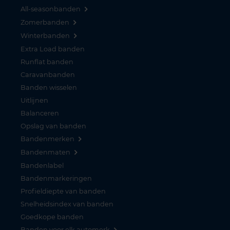
All-seasonbanden
Zomerbanden
Winterbanden
Extra Load banden
Runflat banden
Caravanbanden
Banden wisselen
Uitlijnen
Balanceren
Opslag van banden
Bandenmerken
Bandenmaten
Bandenlabel
Bandenmarkeringen
Profieldiepte van banden
Snelheidsindex van banden
Goedkope banden
Banden voor elk automerk