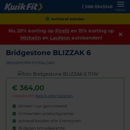
088-5945348
Menu
Achteraf betalen
Nu 20% korting op
Pirelli
en 15% korting op
Michelin
en
Laufenn
autobanden!
Bridgestone BLIZZAK 6
285/45R19 111W EXTRALOAD
€
364,00
Uitverkocht:
Bekijk alternatieven
Binnen 1 uur gemonteerd
12 maanden productgarantie
Achteraf betalen of in 3 termijnen
30 dagen omruilgarantie