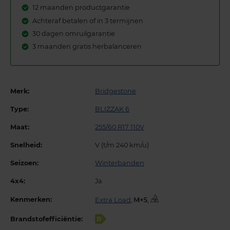
12 maanden productgarantie
Achteraf betalen of in 3 termijnen
30 dagen omruilgarantie
3 maanden gratis herbalanceren
Merk:
Bridgestone
Type:
BLIZZAK 6
Maat:
255/60 R17 110V
Snelheid:
V (t/m 240 km/u)
Seizoen:
Winterbanden
4x4:
Ja
Kenmerken:
Extra Load
,
,
Brandstofefficiëntie:
B