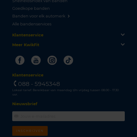
Snelheidsindex van banden
Goedkope banden
Banden voor elk automerk
Alle bandenservices
Klantenservice
Meer KwikFit
Facebook
Youtube
Instagram
Tiktok
Klantenservice
088 - 5945348
Lokaal tarief. Bereikbaar van maandag t/m vrijdag tussen 08.00 - 17.30
uur.
Nieuwsbrief
INSCHRIJVEN