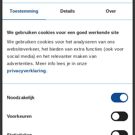
205/45R17 88V EXTRALOAD
Toestemming
Details
Over
205/50R17 93V EXTRALOAD
205/55R17 95V EXTRALOAD
205/60R17 93V
We gebruiken cookies voor een goed werkende site
215/40R17 87V EXTRALOAD
We gebruiken cookies voor het analyseren van ons
215/45R17 91V EXTRALOAD
websiteverkeer, het bieden van extra functies (ook voor
215/50R17 95V EXTRALOAD
social media) en het relevanter maken van
215/55R17 98V EXTRALOAD
advertenties. Meer info lees je in onze
215/60R17 100V EXTRALOAD
privacyverklaring
.
215/65R17 103V EXTRALOAD
225/45R17 94V EXTRALOAD
225/50R17 98H EXTRALOAD
Toestemmingsselectie
Noodzakelijk
225/50R17 98V EXTRALOAD
225/55R17 101V EXTRALOAD
225/60R17 103V EXTRALOAD
Voorkeuren
225/65R17 106V EXTRALOAD
235/45R17 97V EXTRALOAD
Statistieken