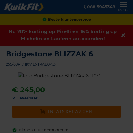
088-5945348
Menu
Achteraf betalen
Nu 20% korting op
Pirelli
en 15% korting op
Michelin
en
Laufenn
autobanden!
Bridgestone BLIZZAK 6
255/60R17 110V EXTRALOAD
€
245,00
Leverbaar
IN WINKELWAGEN
Binnen 1 uur gemonteerd