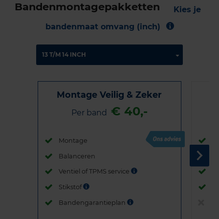
Bandenmontagepakketten
Kies je
bandenmaat omvang (inch)
Montage Veilig & Zeker
€ 40,-
Per band
Montage
M
Balanceren
B
Ventiel of TPMS service
Ve
Stikstof
St
Bandengarantieplan
B