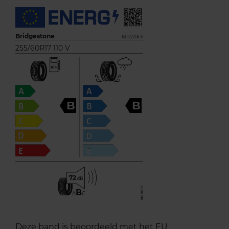
Bridgestone
BLIZZAK 6
255/60R17 110 V
B
B
72
B
A
C
Deze band is beoordeeld met het EU