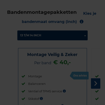
Bandenmontagepakketten
Kies je
bandenmaat omvang (inch)
Montage Veilig & Zeker
€ 40,-
Per band
Montage
M
Balanceren
B
Ventiel of TPMS service
Ve
Stikstof
St