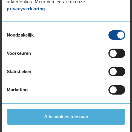
advertenties. Meer info lees je in onze
195/55R17 92V EXTRALOAD
privacyverklaring
.
205/40R17 84V EXTRALOAD
205/45R17 88V EXTRALOAD
205/50R17 93V EXTRALOAD
Toestemmingsselectie
205/55R17 95V EXTRALOAD
Noodzakelijk
205/60R17 93V
215/40R17 87V EXTRALOAD
Voorkeuren
215/45R17 91V EXTRALOAD
215/50R17 95V EXTRALOAD
215/55R17 98V EXTRALOAD
Statistieken
215/60R17 100V EXTRALOAD
215/65R17 103V EXTRALOAD
Marketing
225/45R17 94V EXTRALOAD
225/50R17 98H EXTRALOAD
225/55R17 101V EXTRALOAD
225/60R17 103V EXTRALOAD
Alle cookies toestaan
225/65R17 106V EXTRALOAD
235/45R17 97V EXTRALOAD