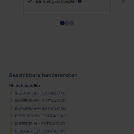
Bandengarantieplan
B
Item
1
of
3
Beschikbare bandenmaten
16-inch banden
185/50R16 85H EXTRALOAD
185/55R16 87H EXTRALOAD
195/45R16 84H EXTRALOAD
195/50R16 88H EXTRALOAD
195/55R16 91H EXTRALOAD
195/60R16 93H EXTRALOAD