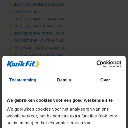
205/45R16 87H EXTRALOAD
205/55R16 91H
205/55R16 94H EXTRALOAD
205/55R16 94V EXTRALOAD
205/60R16 96H EXTRALOAD
205/65R16 99H EXTRALOAD
205/80R16 104H EXTRALOAD
215/55R16 97H EXTRALOAD
215/60R16 99H EXTRALOAD
215/65R16 102H EXTRALOAD
215/65R16 98H
Toestemming
Details
Over
215/70R16 104H EXTRALOAD
225/55R16 99H EXTRALOAD
235/60R16 104H EXTRALOAD
We gebruiken cookies voor een goed werkende site
245/70R16 111H EXTRALOAD
We gebruiken cookies voor het analyseren van ons
17-inch banden
websiteverkeer, het bieden van extra functies (ook voor
social media) en het relevanter maken van
175/65R17 87V