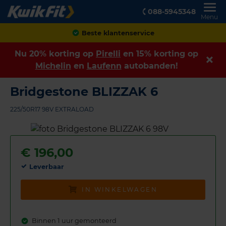
088-5945348
Menu
Achteraf betalen
Nu 20% korting op
Pirelli
en 15% korting op
Michelin
en
Laufenn
autobanden!
Bridgestone BLIZZAK 6
225/50R17 98V EXTRALOAD
€
196,00
Leverbaar
IN WINKELWAGEN
Binnen 1 uur gemonteerd