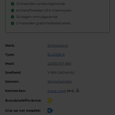
12 maanden productgarantie
Achteraf betalen of in 3 termijnen
30 dagen omruilgarantie
3 maanden gratis herbalanceren
Merk:
Bridgestone
Type:
BLIZZAK 6
Maat:
225/50 R17 98V
Snelheid:
V (t/m 240 km/u)
Seizoen:
Winterbanden
Kenmerken:
Extra Load
,
,
Brandstofefficiëntie:
C
Grip op nat wegdek:
B