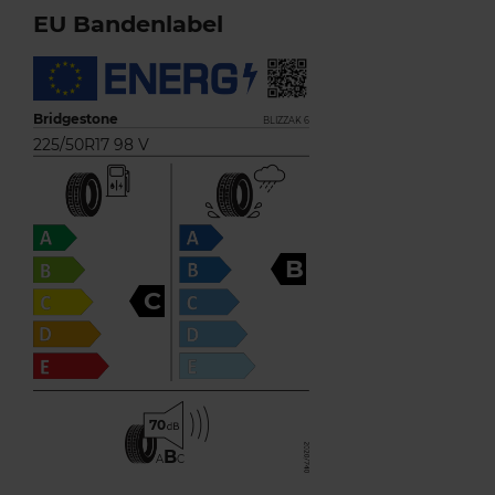
EU Bandenlabel
Bridgestone
BLIZZAK 6
225/50R17 98 V
B
C
70
B
A
C