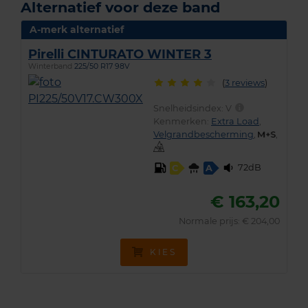
Alternatief voor deze band
A-merk alternatief
Pirelli CINTURATO WINTER 3
Winterband
225/50 R17 98V
(
3 reviews
)
Snelheidsindex:
V
Kenmerken:
Extra Load
,
Velgrandbescherming
,
,
72dB
C
A
€ 163,20
Normale prijs: € 204,00
KIES