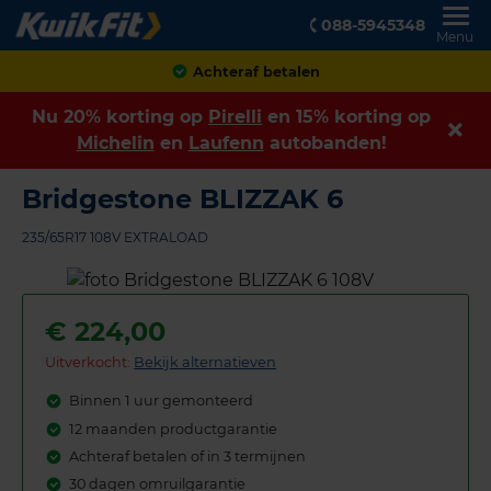
088-5945348
Menu
Achteraf betalen
Nu 20% korting op
Pirelli
en 15% korting op
Michelin
en
Laufenn
autobanden!
Bridgestone BLIZZAK 6
235/65R17 108V EXTRALOAD
€
224,00
Uitverkocht:
Bekijk alternatieven
Binnen 1 uur gemonteerd
12 maanden productgarantie
Achteraf betalen of in 3 termijnen
30 dagen omruilgarantie