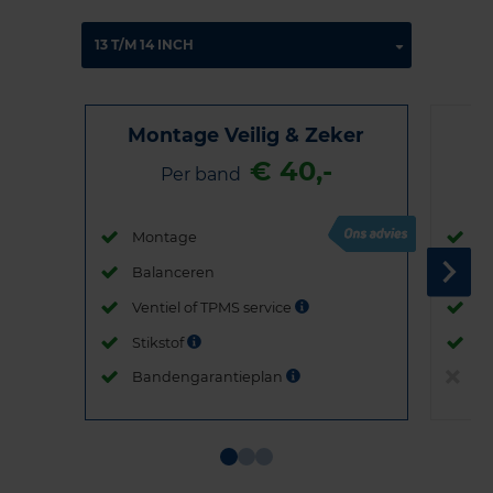
Montage Veilig & Zeker
€ 40,-
Per band
Montage
M
Balanceren
B
Ventiel of TPMS service
Ve
Stikstof
St
Bandengarantieplan
B
Item