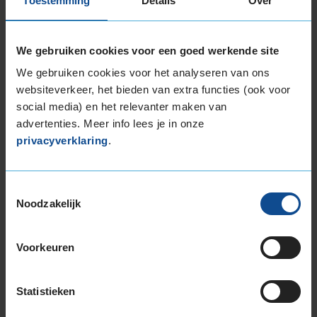
Toestemming
Details
Over
205/60R17 93V
215/40R17 87V EXTRALOAD
We gebruiken cookies voor een goed werkende site
215/45R17 91V EXTRALOAD
215/50R17 95V EXTRALOAD
We gebruiken cookies voor het analyseren van ons
websiteverkeer, het bieden van extra functies (ook voor
215/55R17 98V EXTRALOAD
social media) en het relevanter maken van
215/60R17 100V EXTRALOAD
advertenties. Meer info lees je in onze
215/65R17 103V EXTRALOAD
privacyverklaring
.
225/45R17 94V EXTRALOAD
225/50R17 98H EXTRALOAD
225/50R17 98V EXTRALOAD
Toestemmingsselectie
225/55R17 101V EXTRALOAD
Noodzakelijk
225/60R17 103V EXTRALOAD
225/65R17 106V EXTRALOAD
Voorkeuren
235/45R17 97V EXTRALOAD
235/50R17 100V EXTRALOAD
235/55R17 103V EXTRALOAD
Statistieken
235/60R17 106V EXTRALOAD