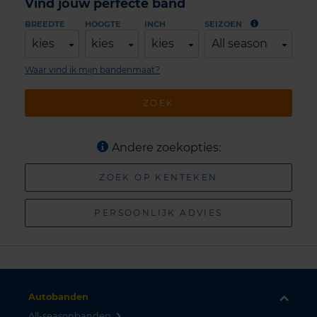
Vind jouw perfecte band
BREEDTE
HOOGTE
INCH
SEIZOEN
kies
kies
kies
All season
Waar vind ik mijn bandenmaat?
ZOEK
Andere zoekopties:
ZOEK OP KENTEKEN
PERSOONLIJK ADVIES
Autobanden
All-seasonbanden