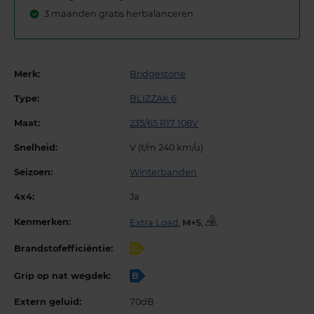
3 maanden gratis herbalanceren
Merk:
Bridgestone
Type:
BLIZZAK 6
Maat:
235/65 R17 108V
Snelheid:
V (t/m 240 km/u)
Seizoen:
Winterbanden
4x4:
Ja
Kenmerken:
Extra Load
,
,
Brandstofefficiëntie:
C
Grip op nat wegdek:
B
Extern geluid:
70dB