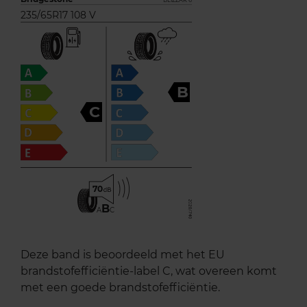
BLIZZAK 6
235/65R17 108 V
B
C
70
B
A
C
Deze band is beoordeeld met het EU
brandstofefficiëntie-label C, wat overeen komt
met een goede brandstofefficiëntie.