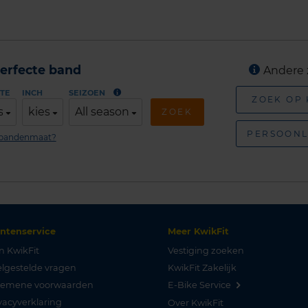
erfecte band
Andere 
TE
INCH
SEIZOEN
ZOEK OP
s
kies
All season
ZOEK
PERSOONL
n bandenmaat?
antenservice
Meer KwikFit
n KwikFit
Vestiging zoeken
lgestelde vragen
KwikFit Zakelijk
gemene voorwaarden
E-Bike Service
vacyverklaring
Over KwikFit