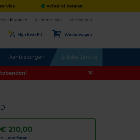
service
Achteraf betalen
estelde vragen
Klantenservice
Vestigingen
Mijn KwikFit
Winkelwagen
Aanbiedingen
E-Bike Service
tobanden!
AD
€
210,00
Leverbaar