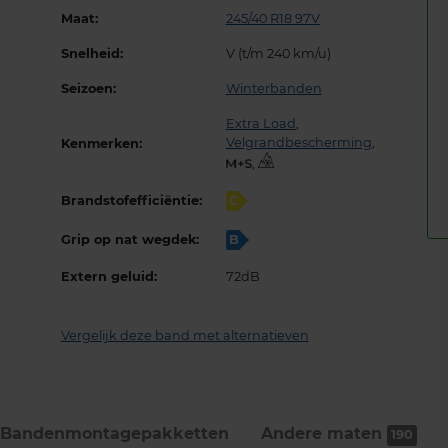
Maat:
245/40 R18 97V
Snelheid:
V (t/m 240 km/u)
Seizoen:
Winterbanden
Extra Load
,
Velgrandbescherming
,
Kenmerken:
,
Brandstofefficiëntie:
C
Grip op nat wegdek:
B
Extern geluid:
72dB
Vergelijk deze band met alternatieven
Bandenmontage­pakketten
Andere maten
190