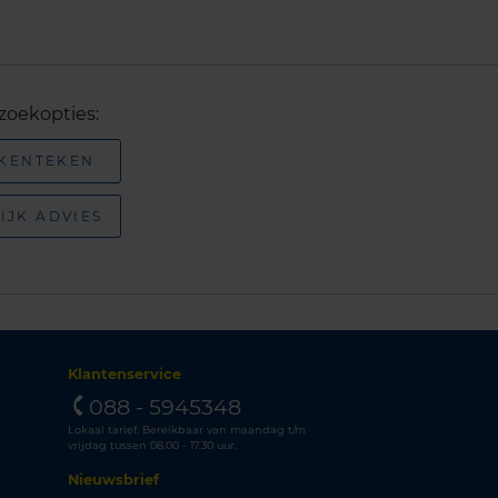
zoekopties:
 KENTEKEN
IJK ADVIES
Klantenservice
088 - 5945348
Lokaal tarief. Bereikbaar van maandag t/m
vrijdag tussen 08.00 - 17.30 uur.
Nieuwsbrief