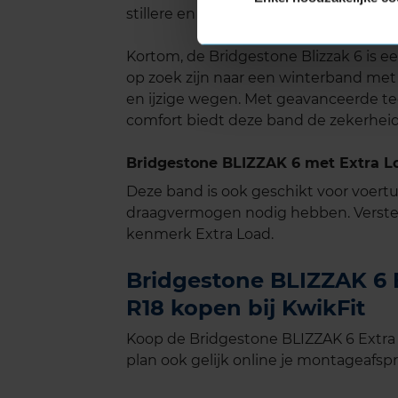
stillere en comfortabelere rijervaring,
Kortom, de Bridgestone Blizzak 6 is 
op zoek zijn naar een winterband met
en ijzige wegen. Met geavanceerde te
comfort biedt deze band de zekerheid
Bridgestone BLIZZAK 6 met Extra L
Deze band is ook geschikt voor voer
draagvermogen nodig hebben. Verste
kenmerk Extra Load.
Bridgestone BLIZZAK 6 E
R18 kopen bij KwikFit
Koop de Bridgestone BLIZZAK 6 Extra 
plan ook gelijk online je montageafspra