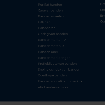
Be
Runflat banden
Re
Caravanbanden
Er
Banden wisselen
Co
Uitlijnen
Balanceren
Opslag van banden
Bandenmerken
Bandenmaten
Bandenlabel
Bandenmarkeringen
Profieldiepte van banden
Snelheidsindex van banden
Goedkope banden
Banden voor elk automerk
Alle bandenservices