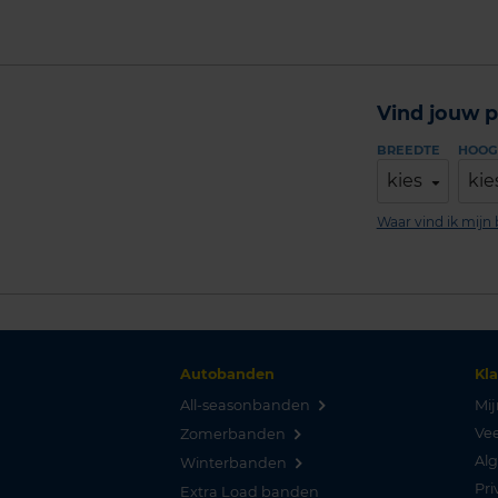
Vind jouw p
BREEDTE
HOOG
kies
kie
Waar vind ik mij
Autobanden
Kl
All-seasonbanden
Mij
Vee
Zomerbanden
Al
Winterbanden
Pri
Extra Load banden