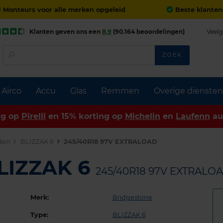
Monteurs voor alle merken opgeleid
Beste klanten
Klanten geven ons een
8,9
(90.164 beoordelingen)
Veelg
ZOEK
Airco
Accu
Glas
Remmen
Overige diensten
ng op
Pirelli
en 15% korting op
Michelin
en
Laufenn
au
den
BLIZZAK 6
245/40R18 97V EXTRALOAD
BLIZZAK 6
245/40R18 97V EXTRALO
Merk:
Bridgestone
Type:
BLIZZAK 6