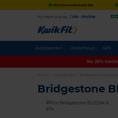
Klanttevredenheid 8,9
Wij helpen je graag.
088 - 5945348
Autobanden
Onderhoud
APK
Nu 20% korti
Home
Autobanden
Bridgestone autoban
Bridgestone 