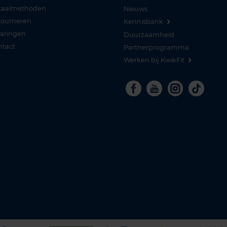
taalmethoden
Nieuws
tourneren
Kennisbank
varingen
Duurzaamheid
ntact
Partnerprogramma
Werken bij KwikFit
Facebook
Youtube
Instagra
Tikto