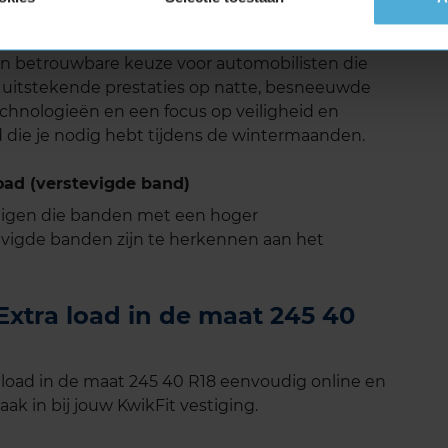
 zelfs op ruwe winterse wegen.
een betrouwbare keuze voor automobilisten die
 uitstekende prestaties op natte, besneeuwde
chnologieën en een focus op veiligheid en
 die je nodig hebt tijdens de wintermaanden.
oad (verstevigde band)
tuigen die banden met een hoger
vigde banden zijn te herkennen aan het
xtra load in de maat 245 40
load in de maat 245 40 R18 eenvoudig online en
ak in bij jouw KwikFit vestiging.