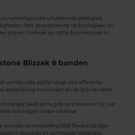
ium winterband die uitstekende prestaties
ndigheden. Met geavanceerde technologieën en
re grip en controle op natte, besneeuwde en
estone Blizzak 6 banden
 vernieuwde profiel zorgt voor efficiënte
 op aquaplaning vermindert en de grip op natte
chnologie biedt extra grip op sneeuw en ijs, wat
kortere remwegen onder winterse
speciale samenstelling blijft flexibel bij lage
sistent rijgedrag en verhoogde veiligheid