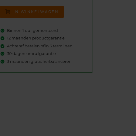
IN WINKELWAGEN
Binnen 1 uur gemonteerd
12 maanden productgarantie
Achteraf betalen of in 3 termijnen
30 dagen omruilgarantie
3 maanden gratis herbalanceren