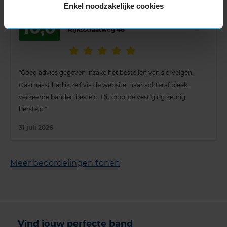
Enkel noodzakelijke cookies
Klant filiaal Heemskerk
10,0
Rijksstraatweg 48
"Goed advies gegeven inzake het bestellen van siervelgen.
Daarnaast had ik zelf via de website, naar achteraf bleek,
verkeerde banden besteld. Dit door de vestiging keurig
hersteld."
31 juli 2026
Meer beoordelingen tonen
Vind jouw perfecte band