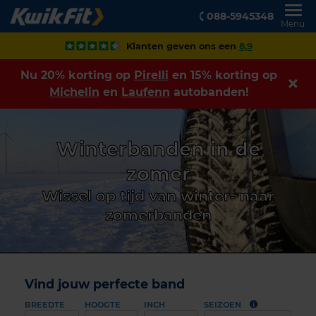
088-5945348
Menu
Klanten geven ons een
8,9
Nu 20% korting op
Pirelli
en 15% korting op
Michelin
en
Laufenn
autobanden!
Winterbanden in de
zomer
Wissel op tijd van winter- naar
zomerbanden
Vind jouw perfecte band
BREEDTE
HOOGTE
INCH
SEIZOEN