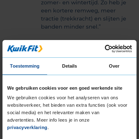
zomer- en wintertijd. Zo heb je
een kortere remweg, meer
tractie (trekkracht) en slijten je
banden minder snel.
Meest recente autobanden reviews
van onze klanten
Toestemming
Details
Over
Klant filiaal Maassluis
10,0
P.C. Hooftlaan 11
We gebruiken cookies voor een goed werkende site
We gebruiken cookies voor het analyseren van ons
"Service en klantvriendelijkheid van Emre - hij hielp mij achter
websiteverkeer, het bieden van extra functies (ook voor
de balie en hij verving de banden - was echt top. Hij wees mij
social media) en het relevanter maken van
ook op de koffie machine zodat ik relaxt kon wachten tot de
advertenties. Meer info lees je in onze
auto weer klaar was. Ging razendsnel, en verving op mijn
privacyverklaring
.
verzoek als extra service tot slot mijn oude wieldoppen even