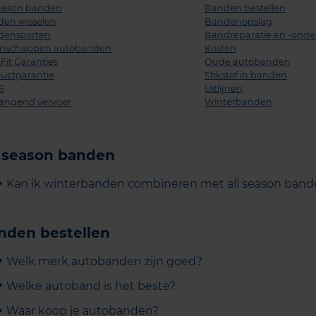
season banden
Banden bestellen
en wisselen
Bandenopslag
densoorten
Bandreparatie en -ond
enschappen autobanden
Kosten
Fit Garanties
Oude autobanden
uctgarantie
Stikstof in banden
S
Uitlijnen
angend vervoer
Winterbanden
l season banden
Kan ik winterbanden combineren met all season band
nden bestellen
Welk merk autobanden zijn goed?
Welke autoband is het beste?
Waar koop je autobanden?