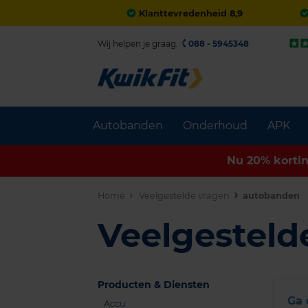
Klanttevredenheid 8,9
Wij helpen je graag.
088 - 5945348
Autobanden
Onderhoud
APK
Nu 20% korti
Home
Veelgestelde vragen
autobanden
Veelgesteld
Producten & Diensten
Ga 
Accu