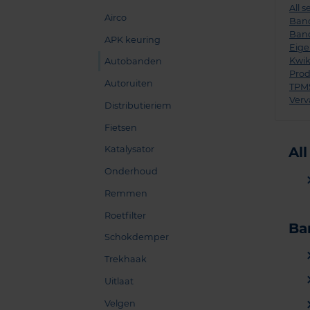
All 
Airco
Band
Ban
APK keuring
Eig
Kwik
Autobanden
Prod
Autoruiten
TPM
Verv
Distributieriem
Fietsen
Katalysator
Al
Onderhoud
Remmen
Roetfilter
Ba
Schokdemper
Trekhaak
Uitlaat
Velgen