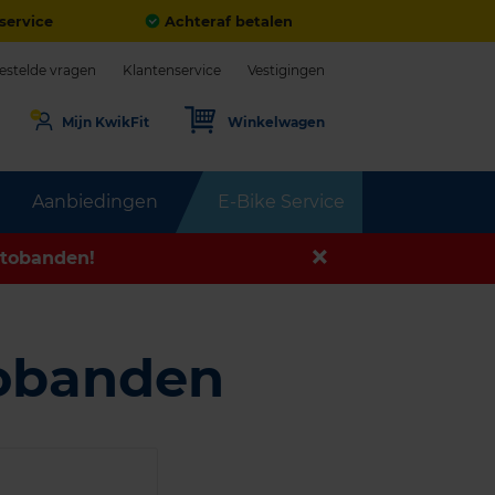
service
Achteraf betalen
estelde vragen
Klantenservice
Vestigingen
Mijn KwikFit
Winkelwagen
Aanbiedingen
E-Bike Service
tobanden!
tobanden