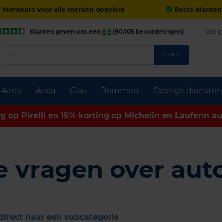
Monteurs voor alle merken opgeleid
Beste klanten
Klanten geven ons een
8,9
(90.105 beoordelingen)
Veelg
ZOEK
Airco
Accu
Glas
Remmen
Overige diensten
ng op
Pirelli
en 15% korting op
Michelin
en
Laufenn
au
e vragen over au
direct naar een subcategorie