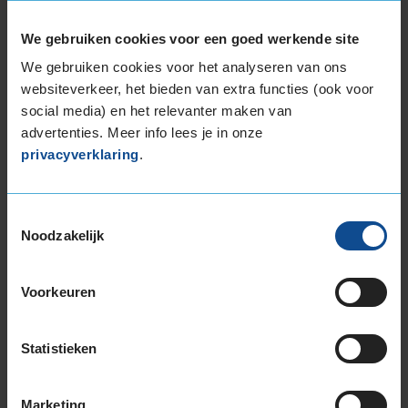
KwikFit?
Hoe kan ik banden in verschillende
We gebruiken cookies voor een goed werkende site
maten bestellen?
We gebruiken cookies voor het analyseren van ons
Hoe kies ik autobanden?
websiteverkeer, het bieden van extra functies (ook voor
social media) en het relevanter maken van
Waarom zijn autobanden soms duur?
advertenties. Meer info lees je in onze
Wat kosten nieuwe autobanden?
privacyverklaring
.
Waar koop je goedkope autobanden?
Uit welke bandenmontagepakketten
Toestemmingsselectie
Noodzakelijk
kan ik kiezen?
Hoe monteer ik mijn autobanden?
Voorkeuren
Na mijn bandenwissel bij KwikFit werd
mij verzocht na 150 kilometer rijden
weer terug te komen om de wielen te
Statistieken
controleren. Waarom is dat?
Wat zijn de kosten voor de opslag van
Marketing