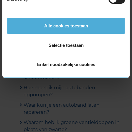
banden?
Kan KwikFit mijn banden opslaan?
Ik wil mijn banden thuis opslaan. Waar
Alle cookies toestaan
moet ik rekening mee houden?
Verkoopt KwikFit ook motorbanden?
Selectie toestaan
Waar kan ik mijn autobanden (laten)
oppompen?
Enkel noodzakelijke cookies
Hoe moet ik mijn banden
schoonmaken?
Hoe moet ik mijn autobanden
oppompen?
Waar kun je een autoband laten
repareren?
Waarom heb ik groene ventieldoppen in
plaats van zwarte?