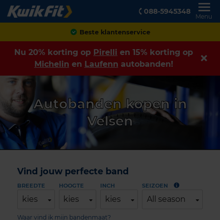
088-5945348
Menu
Achteraf betalen
Nu 20% korting op
Pirelli
en 15% korting op
Michelin
en
Laufenn
autobanden!
Autobanden kopen in
Velsen
Vind jouw perfecte band
BREEDTE
HOOGTE
INCH
SEIZOEN
kies
kies
kies
All season
Waar vind ik mijn bandenmaat?