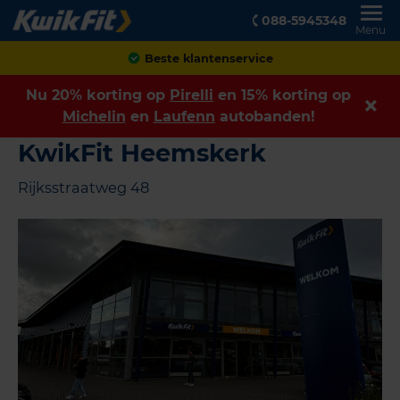
088-5945348
Menu
Beste klantenservice
Nu 20% korting op
Pirelli
en 15% korting op
Michelin
en
Laufenn
autobanden!
KwikFit Heemskerk
Rijksstraatweg 48