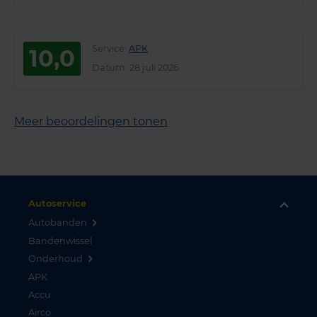
Service
:
APK
10,0
Datum
: 28 juli 2026
Meer beoordelingen tonen
Autoservice
Autobanden
Bandenwissel
Onderhoud
APK
Accu
Airco