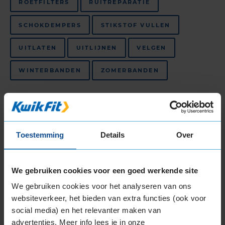
ROETFILTERS
RUITREPARATIE
SCHOKDEMPERS
STIKSTOF VULLEN
UITLATEN
UITLIJNEN
VELGEN
WINTERBANDEN
ZOMERBANDEN
Niet beschikbaar in dit filiaal, maar wel
beschikbaar bij andere filialen
DISTRIBUTIERIEM
MERKBEURT
Toestemming
Details
Over
TREKHAKEN
FIETSONDERHOUDSBEURT
We gebruiken cookies voor een goed werkende site
FIETSBANDENSERVICE
We gebruiken cookies voor het analyseren van ons
websiteverkeer, het bieden van extra functies (ook voor
social media) en het relevanter maken van
Bekijk al onze
autogarages in de regio Heemskerk
.
advertenties. Meer info lees je in onze