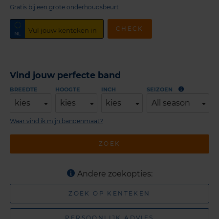
Gratis bij een grote onderhoudsbeurt
CHECK
Vind jouw perfecte band
BREEDTE
HOOGTE
INCH
SEIZOEN
kies
kies
kies
All season
Waar vind ik mijn bandenmaat?
ZOEK
Andere zoekopties:
ZOEK OP KENTEKEN
PERSOONLIJK ADVIES