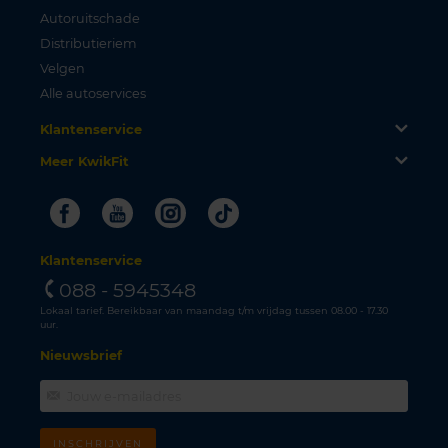
Autoruitschade
Distributieriem
Velgen
Alle autoservices
Klantenservice
Meer KwikFit
Facebook
Youtube
Instagram
Tiktok
Klantenservice
088 - 5945348
Lokaal tarief. Bereikbaar van maandag t/m vrijdag tussen 08.00 - 17.30
uur.
Nieuwsbrief
INSCHRIJVEN