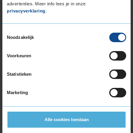
advertenties. Meer info lees je in onze
10,0
privacyverklaring
.
Service
:
Bandenwissel
Toestemmingsselectie
Datum
: 4 april 2026 bij
416 Spijkenisse, Randweg 3
Noodzakelijk
Prettige medewerkers, goeie service
Voorkeuren
8,0
Statistieken
Service
:
Bandenwissel
Datum
: 17 maart 2026 bij
416 Spijkenisse, Randweg 3
Marketing
Goede info. Afhandeling zoals het hoort. Vriendelijk. Koffie,
prima toch......
Alle cookies toestaan
10,0