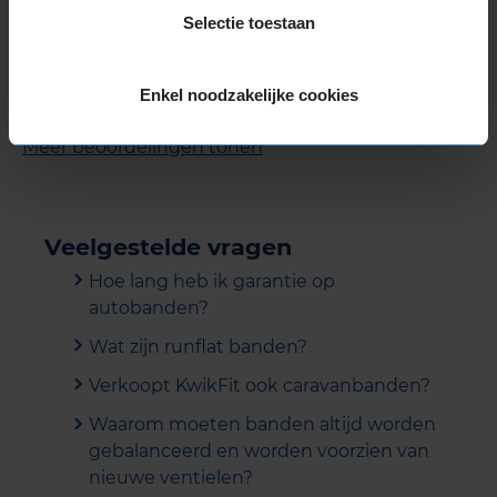
Selectie toestaan
Service
:
Bandenwissel
Datum
: 16 maart 2026 bij
416 Spijkenisse, Randweg 3
Enkel noodzakelijke cookies
Meer beoordelingen tonen
Veelgestelde vragen
Hoe lang heb ik garantie op
autobanden?
Wat zijn runflat banden?
Verkoopt KwikFit ook caravanbanden?
Waarom moeten banden altijd worden
gebalanceerd en worden voorzien van
nieuwe ventielen?