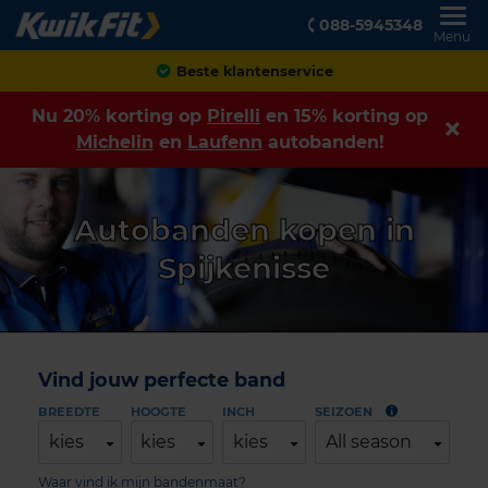
088-5945348
Menu
Achteraf betalen
Nu 20% korting op
Pirelli
en 15% korting op
Michelin
en
Laufenn
autobanden!
Autobanden kopen in
Spijkenisse
Vind jouw perfecte band
BREEDTE
HOOGTE
INCH
SEIZOEN
kies
kies
kies
All season
Waar vind ik mijn bandenmaat?