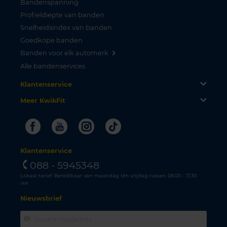
Bandenspanning
Profieldiepte van banden
Snelheidsindex van banden
Goedkope banden
Banden voor elk automerk
Alle bandenservices
Klantenservice
Meer KwikFit
Facebook
Youtube
Instagram
Tiktok
Klantenservice
088 - 5945348
Lokaal tarief. Bereikbaar van maandag t/m vrijdag tussen 08.00 - 17.30
uur.
Nieuwsbrief