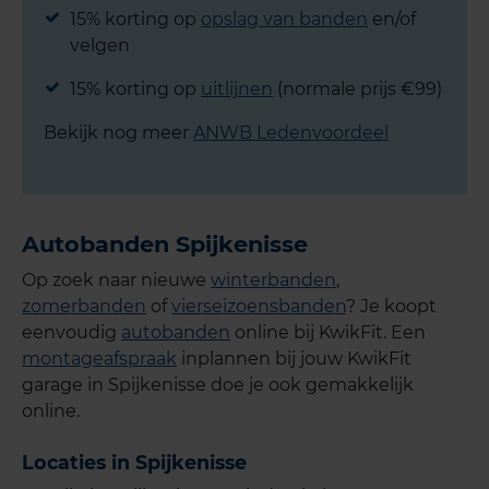
15% korting op
opslag van banden
en/of
velgen
15% korting op
uitlijnen
(normale prijs €99)
Bekijk nog meer
ANWB Ledenvoordeel
Autobanden Spijkenisse
Op zoek naar nieuwe
winterbanden
,
zomerbanden
of
vierseizoensbanden
? Je koopt
eenvoudig
autobanden
online bij KwikFit. Een
montageafspraak
inplannen bij jouw KwikFit
garage in Spijkenisse doe je ook gemakkelijk
online.
Locaties in Spijkenisse