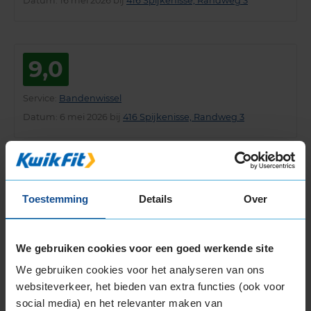
Datum
: 16 mei 2026 bij
416 Spijkenisse, Randweg 3
9,0
Service
:
Bandenwissel
Datum
: 6 mei 2026 bij
416 Spijkenisse, Randweg 3
8,0
Toestemming
Details
Over
Service
:
Bandenwissel
Datum
: 7 april 2026 bij
416 Spijkenisse, Randweg 3
We gebruiken cookies voor een goed werkende site
Alles is prima verlopen. Helaas zijn er vanaf Kwikfit naar
mijn woning toe, is 3 km, drie afdekdoppen verloren.
We gebruiken cookies voor het analyseren van ons
Waarschijnlijk niet goed aangedrukt bij het erop zetten.
websiteverkeer, het bieden van extra functies (ook voor
social media) en het relevanter maken van