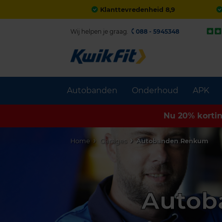
Klanttevredenheid 8,9
Wij helpen je graag.
088 - 5945348
Autobanden
Onderhoud
APK
Nu 20% korti
Home
Garages
Autobanden Renkum
Autob