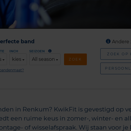
erfecte band
Andere 
TE
INCH
SEIZOEN
ZOEK OP
s
kies
All season
ZOEK
PERSOONL
n bandenmaat?
den in Renkum? KwikFit is gevestigd op ve
 een ruime keus in zomer-, winter- en all
ontage- of wisselafspraak. Wij staan voor je