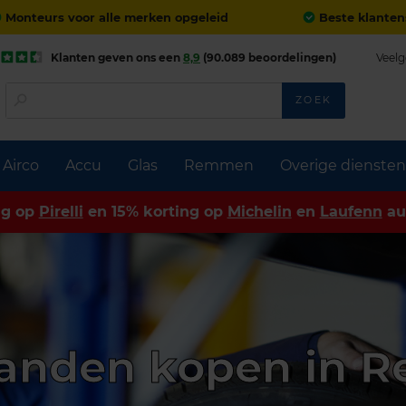
Monteurs voor alle merken opgeleid
Beste klanten
Klanten geven ons een
8,9
(90.089 beoordelingen)
Veelg
ZOEK
Airco
Accu
Glas
Remmen
Overige diensten
ng op
Pirelli
en 15% korting op
Michelin
en
Laufenn
au
anden kopen in 