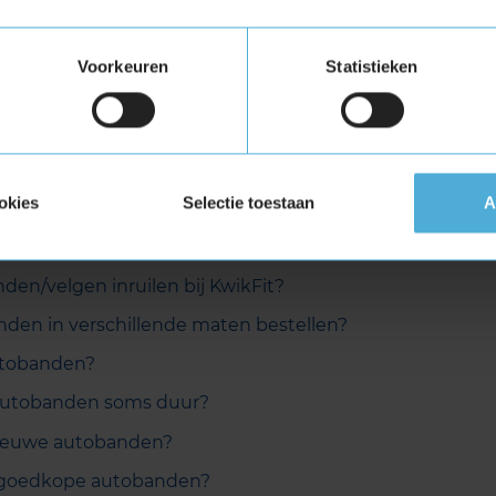
et mijn oude autobanden?
rbanden combineren met all season banden?
Voorkeuren
Statistieken
tobanden zijn goed?
 heb ik nodig?
d is het beste?
okies
Selectie toestaan
A
 autobanden?
 los bestellen, dus zonder montage?
den/velgen inruilen bij KwikFit?
nden in verschillende maten bestellen?
utobanden?
autobanden soms duur?
ieuwe autobanden?
 goedkope autobanden?