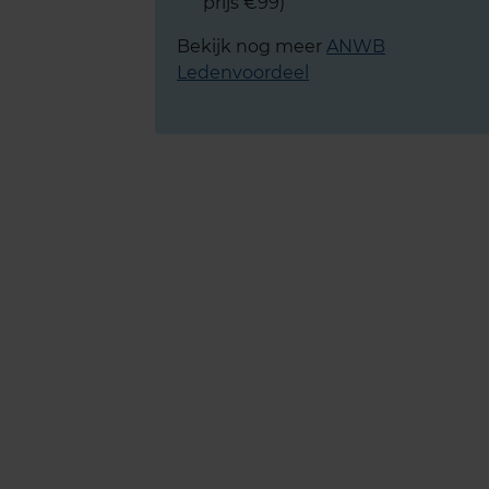
prijs €99)
Bekijk nog meer
ANWB
Ledenvoordeel