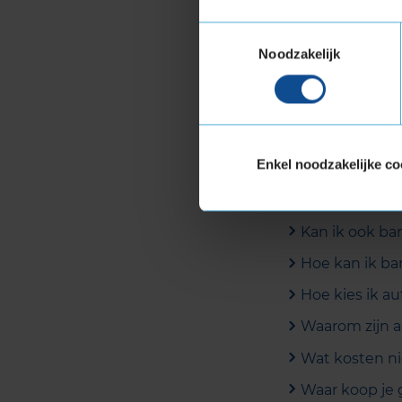
Wat doe ik m
Toestemmingsselectie
Kan ik winte
Noodzakelijk
Welk merk au
Welke banden
Welke autoban
Enkel noodzakelijke co
Waar koop je
Kan ik banden
Kan ik ook ban
Hoe kan ik ba
Hoe kies ik a
Waarom zijn 
Wat kosten n
Waar koop je