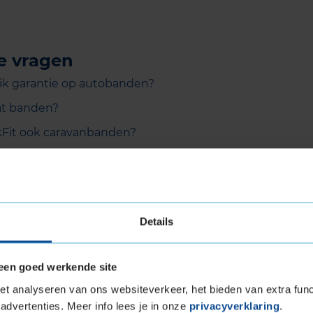
e vragen
ik garantie op autobanden?
lat banden?
kFit ook caravanbanden?
n banden altijd worden gebalanceerd en worden voor
t een bandenwissel bij KwikFit?
Details
eparatie van een (lekke) band?
KwikFit vermelde bandenprijzen inclusief montage?
een goed werkende site
sten voor uitlijnen en balanceren bij KwikFit?
t analyseren van ons websiteverkeer, het bieden van extra func
ordeel van banden vullen met stikstof?
advertenties. Meer info lees je in onze
privacyverklaring
.