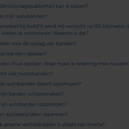
ndenmontagepakketten kan ik kiezen?
ik mijn autobanden?
wissel bij KwikFit werd mij verzocht na 150 kilometer r
ielen te controleren. Waarom is dat?
osten voor de opslag van banden?
ijn banden opslaan?
anden thuis opslaan. Waar moet ik rekening mee houden
kFit ook motorbanden?
mijn autobanden (laten) oppompen?
mijn banden schoonmaken?
mijn autobanden oppompen?
en autoband laten repareren?
 groene ventieldoppen in plaats van zwarte?