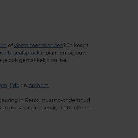
den
of
vierseizoensbanden
? Je koopt
ontageafspraak
inplannen bij jouw
je ook gemakkelijk online.
gen
,
Ede
en
Arnhem
.
PK-keuring in Renkum, auto-onderhoud
nkum en voor aircoservice in Renkum.