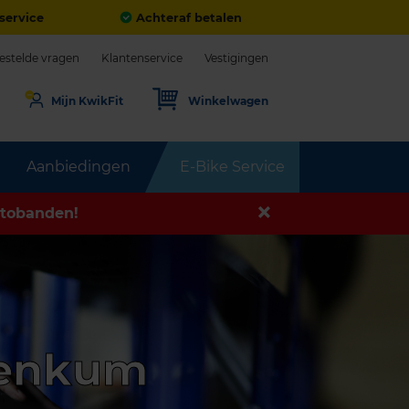
service
Achteraf betalen
estelde vragen
Klantenservice
Vestigingen
Mijn KwikFit
Winkelwagen
Aanbiedingen
E-Bike Service
tobanden!
Renkum