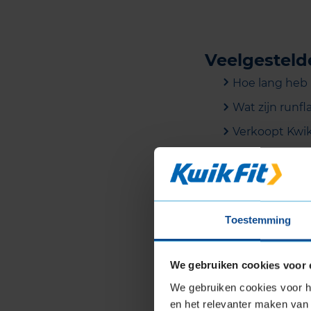
Veelgesteld
Hoe lang heb 
Wat zijn runf
Verkoopt Kwi
Waarom moete
ventielen?
Hoe lang duur
Toestemming
Wat kost de r
Zijn de door 
We gebruiken cookies voor 
Wat zijn de ko
We gebruiken cookies voor he
Wat is het vo
en het relevanter maken van 