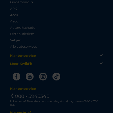
Onderhoud
APK
Accu
Airco
Autoruitschade
Distributieriem
Velgen
Alle autoservices
Klantenservice
Meer KwikFit
Facebook
Youtube
Instagram
Tiktok
Klantenservice
088 - 5945348
Lokaal tarief. Bereikbaar van maandag t/m vrijdag tussen 08.00 - 17.30
uur.
Nieuwsbrief