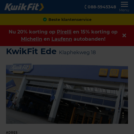
088-5945348
Menu
Beste klantenservice
Nu 20% korting op
Pirelli
en 15% korting op
Michelin
en
Laufenn
autobanden!
KwikFit Ede
Klaphekweg 18
ADRES