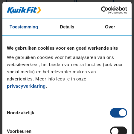
FIETSONDERHOUDSBEURT
FIETSBANDENSERVICE
Toestemming
Details
Over
Bekijk al onze
autogarages in de regio Ede
.
KwikFit
We gebruiken cookies voor een goed werkende site
is de beste keus voor
APK in Ede
,
autobanden in
We gebruiken cookies voor het analyseren van ons
Ede
en
auto-onderhoud in Ede
.
websiteverkeer, het bieden van extra functies (ook voor
social media) en het relevanter maken van
Klantbeoordelingen
advertenties. Meer info lees je in onze
Onderstaand tref je de meest recente
privacyverklaring
.
klantbeoordelingen aan van dit KwikFit filiaal. De
actuele klantbeoordeling is gebaseerd op 325
beoordelingen, met een maximale score van 10.
Toestemmingsselectie
Hieronder zie je de 20 meest recente
Noodzakelijk
klantbeoordelingen.
Voorkeuren