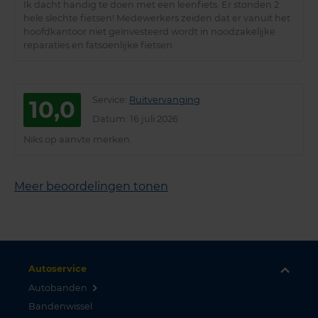
Ik dacht handig te doen met een leenfiets. Er stonden 2
hele slechte fietsen! Medewerkers zeiden dat er vanuit het
hoofdkantoor niet geïnvesteerd wordt in noodzakelijke
reparaties en fatsoenlijke fietsen.
Service
:
Ruitvervanging
10,0
Datum
: 16 juli 2026
Niks op aanvte merken.
Meer beoordelingen tonen
Autoservice
Autobanden
Bandenwissel