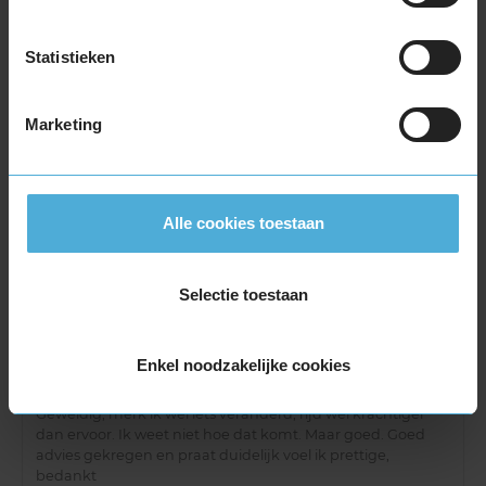
Gemiddelde klantbeoordeling
Statistieken
8,9
Op basis van 325 reviews
Marketing
Service
:
Airco Airco-Fresh
8,0
Alle cookies toestaan
Datum
: 6 augustus 2026
Gelijk en netjes geholpen
Selectie toestaan
Service
:
Kleine Beurt
+
APK
8,0
Enkel noodzakelijke cookies
Datum
: 4 augustus 2026
Geweldig, merk ik wel iets veranderd, rijd wel krachtiger
dan ervoor. Ik weet niet hoe dat komt. Maar goed. Goed
advies gekregen en praat duidelijk voel ik prettige,
bedankt