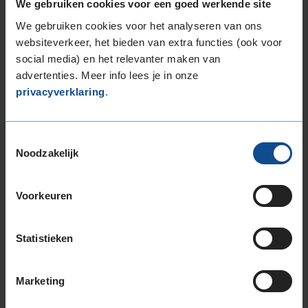
We gebruiken cookies voor een goed werkende site
informatie over de aanbevolen bandenspanning en
specifieke aandachtspunten daaromtrent had de ervaring
We gebruiken cookies voor het analyseren van ons
completer gemaakt/overtroffen. Hetgeen dat verwacht
websiteverkeer, het bieden van extra functies (ook voor
mag worden is uitstekend nagekomen!
social media) en het relevanter maken van
advertenties. Meer info lees je in onze
privacyverklaring
.
8,0
Toestemmingsselectie
Service
:
Bandenwissel
Noodzakelijk
Datum
: 30 oktober 2024 bij
335 Goes, Klein Frankrijk 27
heeft goed werk geleverd en maakt goede begrijpelijke
afspraken en adviezen,
Voorkeuren
Statistieken
8,0
Marketing
Service
:
Bandenwissel
Datum
: 25 oktober 2024 bij
335 Goes, Klein Frankrijk 27