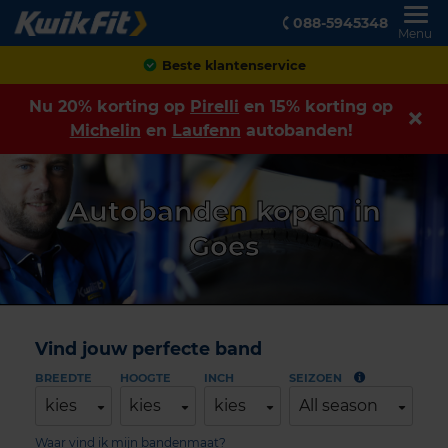
088-5945348
Menu
Achteraf betalen
Nu 20% korting op
Pirelli
en 15% korting op
Michelin
en
Laufenn
autobanden!
Autobanden kopen in
Goes
Vind jouw perfecte band
BREEDTE
HOOGTE
INCH
SEIZOEN
kies
kies
kies
All season
Waar vind ik mijn bandenmaat?