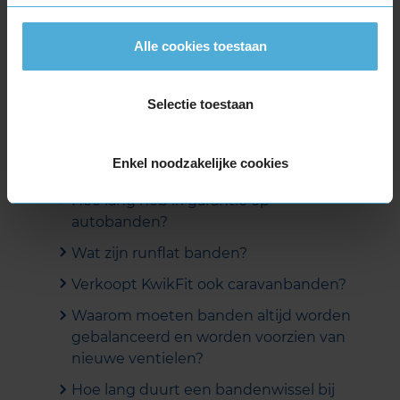
Goede service en vriendelijke lui een top locatie ze weten
wat ze doen.
Alle cookies toestaan
Meer beoordelingen tonen
Selectie toestaan
Enkel noodzakelijke cookies
Veelgestelde vragen
Hoe lang heb ik garantie op
autobanden?
Wat zijn runflat banden?
Verkoopt KwikFit ook caravanbanden?
Waarom moeten banden altijd worden
gebalanceerd en worden voorzien van
nieuwe ventielen?
Hoe lang duurt een bandenwissel bij