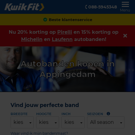
088-5945348
Menu
Achteraf betalen
Nu 20% korting op
Pirelli
en 15% korting op
Michelin
en
Laufenn
autobanden!
Autobanden kopen in
Appingedam
Vind jouw perfecte band
BREEDTE
HOOGTE
INCH
SEIZOEN
kies
kies
kies
All season
Waar vind ik mijn bandenmaat?