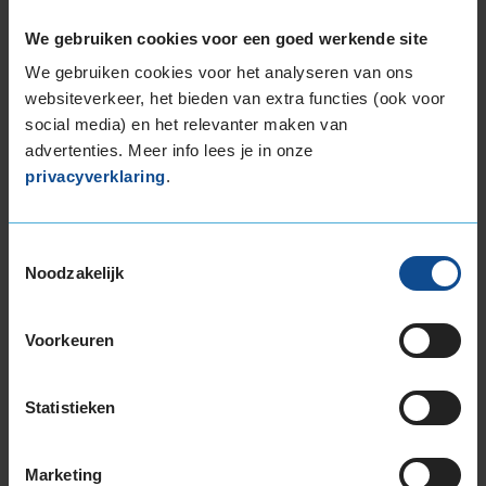
Service
:
Bandenwissel
We gebruiken cookies voor een goed werkende site
Datum
: 6 januari 2026 bij
365 Appingedam,
Farmsumerweg 140
We gebruiken cookies voor het analyseren van ons
websiteverkeer, het bieden van extra functies (ook voor
Prima geholpen bij bandenwissel, binnen de afgesproken
tijd. Bovendien nog een heel goed advies gekregen over
social media) en het relevanter maken van
de toestand van de twee bandensets.
advertenties. Meer info lees je in onze
privacyverklaring
.
10,0
Toestemmingsselectie
Noodzakelijk
Service
:
Bandenwissel
Datum
: 10 november 2025 bij
365 Appingedam,
Farmsumerweg 140
Voorkeuren
Altijd prima service en persoonlijke benadering.
Statistieken
10,0
Marketing