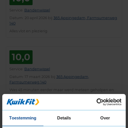
Service
:
Bandenwissel
Datum
: 20 april 2026 bij
365 Appingedam, Farmsumerweg
140
Alles vlot en plezierig
10,0
Service
:
Bandenwissel
Datum
: 17 maart 2026 bij
365 Appingedam,
Farmsumerweg 140
Was 45 minuten eerder maar werd meteen geholpen en
was daardoor ook weer eerder klaar, superservice!!
Toestemming
Details
Over
9,0