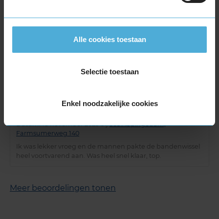
Service
:
Bandenwissel
Datum
: 18 november 2025 bij
365 Appingedam,
Farmsumerweg 140
Alle cookies toestaan
Goede service en vriendelijk personeel.
Selectie toestaan
10,0
Enkel noodzakelijke cookies
Service
:
Bandenwissel
Datum
: 18 november 2025 bij
365 Appingedam,
Farmsumerweg 140
Ik was lekker vroeg en de mannen pakte de bandenwissel
heel voortvarend aan. Was heel snel klaar, top.
Meer beoordelingen tonen