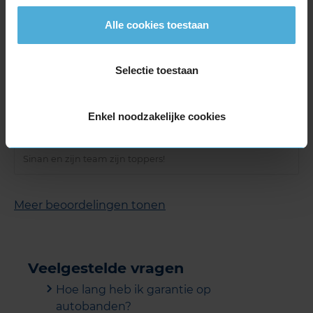
Datum
: 29 maart 2025 bij
312 Almelo, Windmolen 9
Alle cookies toestaan
Toppers
Selectie toestaan
10,0
Enkel noodzakelijke cookies
Service
:
Bandenwissel
Datum
: 27 november 2024 bij
312 Almelo, Windmolen 9
Sinan en zijn team zijn toppers!
Meer beoordelingen tonen
Veelgestelde vragen
Hoe lang heb ik garantie op
autobanden?