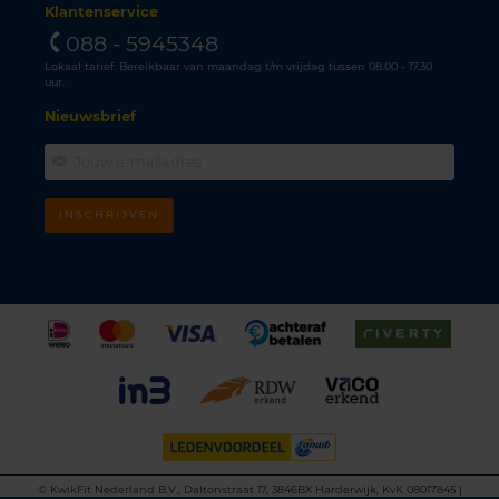
Klantenservice
088 - 5945348
Lokaal tarief. Bereikbaar van maandag t/m vrijdag tussen 08.00 - 17.30
uur.
Nieuwsbrief
INSCHRIJVEN
©
KwikFit Nederland B.V., Daltonstraat 17, 3846BX Harderwijk, KvK 08017845 |