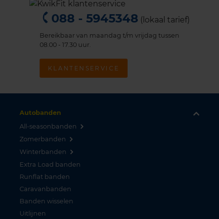
088 - 5945348
(lokaal tarief)
Bereikbaar van maandag t/m vrijdag tussen
08.00 - 17.30 uur.
KLANTENSERVICE
Autobanden
All-seasonbanden
Zomerbanden
Winterbanden
Extra Load banden
Runflat banden
Caravanbanden
Banden wisselen
Uitlijnen