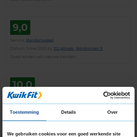
9,0
Service
:
Bandenwissel
Datum
: 3 mei 2025 bij
312 Almelo, Windmolen 9
Goed advies vwb nieuwe banden
10,0
Service
:
Bandenwissel
Datum
: 22 april 2025 bij
312 Almelo, Windmolen 9
Toestemming
Details
Over
Ik kwam voor de bandenwissel. Prima, geen wachttijd en
met een minuut of 20 klaar!
We gebruiken cookies voor een goed werkende site