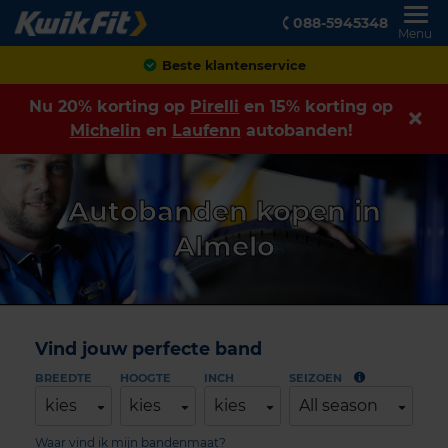
088-5945348
Menu
Achteraf betalen
Nu 20% korting op
Pirelli
en 15% korting op
Michelin
en
Laufenn
autobanden!
Autobanden kopen in
Almelo
Vind jouw perfecte band
BREEDTE
HOOGTE
INCH
SEIZOEN
kies
kies
kies
All season
Waar vind ik mijn bandenmaat?