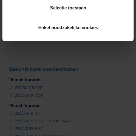
Selectie toestaan
Item
Enkel noodzakelijke cookies
1
of
3
Beschikbare bandenmaten
18-inch banden
235/60R18 103T
255/55R18 105T
19-inch banden
235/55R19 101T
235/55R19 105W EXTRALOAD
255/50R19 103T