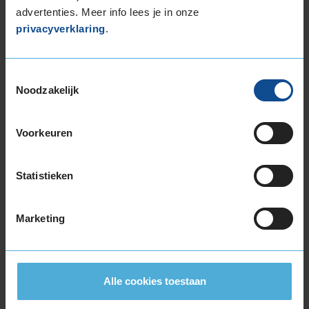
advertenties. Meer info lees je in onze
Bandenmontagepakketten
Kies je
privacyverklaring
.
bandenmaat omvang (inch)
Toestemmingsselectie
Noodzakelijk
Voorkeuren
Montage Veilig & Zeker
€ 40,-
Per band
Statistieken
Montage
M
Marketing
Balanceren
B
Ventiel of TPMS service
Ve
Stikstof
St
Alle cookies toestaan
Bandengarantieplan
B