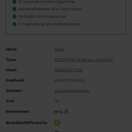
12 maanden productgarantie
Achteraf betalen of in 3 termijnen
30 dagen omruilgarantie
3 maanden gratis herbalanceren
Merk:
Pirelli
Type:
SCORPION ZERO ALL SEASON
Maat:
265/65 R17 112H
Snelheid:
H (t/m 210 km/u)
Seizoen:
4-seizoensbanden
4x4:
Ja
Kenmerken:
,
Brandstofefficiëntie:
B