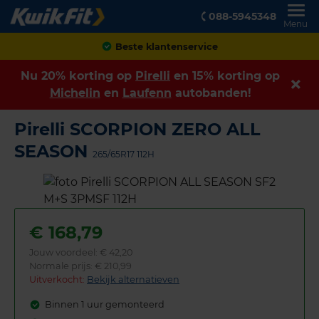
088-5945348
Menu
Achteraf betalen
Nu 20% korting op
Pirelli
en 15% korting op
Michelin
en
Laufenn
autobanden!
Pirelli SCORPION ZERO ALL
SEASON
265/65R17 112H
€
168,79
Jouw voordeel:
€ 42,20
Normale prijs: € 210,99
Uitverkocht:
Bekijk alternatieven
Binnen 1 uur gemonteerd