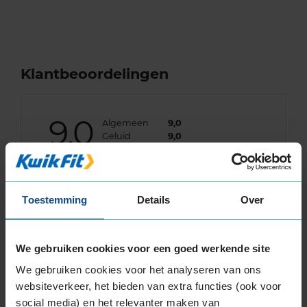
Klantbeoordelingen
9,0
Algemeen
9,0
Geluid
9,0
Grip
9,0
Comfort
9,0
Band
265/65R17 112H
Datum beoordeling
3 april 2025
Toestemming
Details
Over
Type rijder
Normaal
Auto
TOYOTA Land Cruiser 120 3.0 D4d TR 4-cil. D
163pk
Kilometer per jaar
25.000 tot 50.000 km
We gebruiken cookies voor een goed werkende site
We gebruiken cookies voor het analyseren van ons
websiteverkeer, het bieden van extra functies (ook voor
social media) en het relevanter maken van